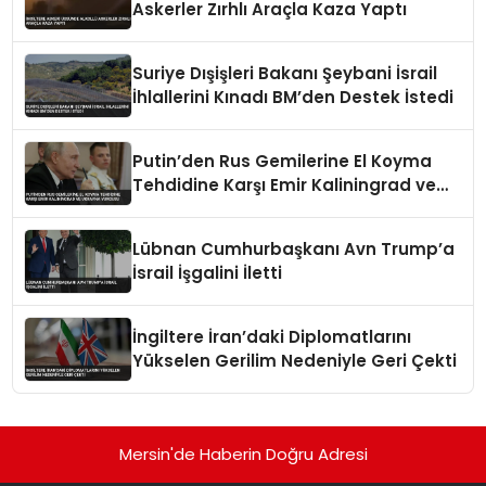
Askerler Zırhlı Araçla Kaza Yaptı
Suriye Dışişleri Bakanı Şeybani İsrail
İhlallerini Kınadı BM’den Destek İstedi
Putin’den Rus Gemilerine El Koyma
Tehdidine Karşı Emir Kaliningrad ve
Ukrayna Vurgusu
Lübnan Cumhurbaşkanı Avn Trump’a
İsrail İşgalini İletti
İngiltere İran’daki Diplomatlarını
Yükselen Gerilim Nedeniyle Geri Çekti
Mersin'de Haberin Doğru Adresi