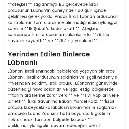
**ateşkes** sağlanmıştı. Bu çerçevede İsrail
ordusunun Lübnan’ın güneyinden 60 gün içinde
çekilmesi gerekiyordu. Ancak İsrail, Lübnan ordusunun
kontrolünün tam olarak ele alınmadığı iddiasıyla işgal
süresini **18 Şubat’a kadar uzattı**. Ateşkes
sonrasında İsrail ordusunun saldırılarında **79 kişi
hayatını kaybetti** ve **267 kişi yaralandı**.
Yerinden Edilen Binlerce
Lübnanlı
Lübnan-İsrail sınırındaki beldelerde yaşayan binlerce
Lübnanlı, İsrail ordusunun saldırıları ve işgali nedeniyle
**yerinden edildi**. İsrail ordusu, Lübnan’ın güneyinde
düzenlediği hava saldırıları ve işgal ettiği bölgelerde
**tarım arazilerine zarar verdi** ve **sivil yapıları yerle
bir etti**. İsrail Savunma Bakanı Yisrael Katz, **”İsrail
ordusu, kuzeydeki kasabaların korunmasını sağlamak
amacıyla Lübnan’da sınır hattı boyunca 5 gözlem
noktasındaki tampon bölgede kalacak.”**
açıklamasıyla işgalin devam edeceğini belirtti.