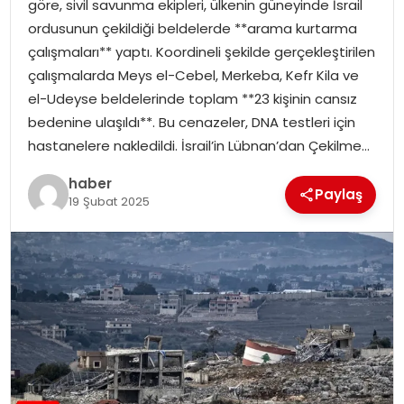
göre, sivil savunma ekipleri, ülkenin güneyinde İsrail
EKONOMI
ordusunun çekildiği beldelerde **arama kurtarma
çalışmaları** yaptı. Koordineli şekilde gerçekleştirilen
MAGAZIN
çalışmalarda Meys el-Cebel, Merkeba, Kefr Kila ve
el-Udeyse beldelerinde toplam **23 kişinin cansız
DÜNYA
bedenine ulaşıldı**. Bu cenazeler, DNA testleri için
hastanelere nakledildi. İsrail’in Lübnan’dan Çekilme…
OTOMOBIL
haber
Paylaş
19 Şubat 2025