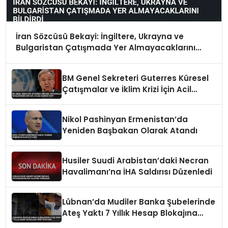
İran Sözcüsü Bekayi: İngiltere, Ukrayna ve
Bulgaristan Çatışmada Yer Almayacaklarını
Bildirdi
BM Genel Sekreteri Guterres Küresel
Çatışmalar ve İklim Krizi İçin Acil
Eylem Çağrısı Yaptı
Nikol Pashinyan Ermenistan’da
Yeniden Başbakan Olarak Atandı
Husiler Suudi Arabistan’daki Necran
Havalimanı’na İHA Saldırısı Düzenledi
Lübnan’da Mudiler Banka Şubelerinde
Ateş Yaktı 7 Yıllık Hesap Blokajına
Tepki Gösterdi