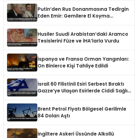
Putin’den Rus Donanmasına Tedirgin
Eden Emir: Gemilere El Koyma
Girişimlerine Karşı Koyulacak
Husiler Suudi Arabistan’daki Aramco
Tesislerini Füze ve İHA’larla Vurdu
İspanya ve Fransa Orman Yangınları:
On Binlerce Kişi Tahliye Edildi
İsrail 60 Filistinli Esiri Serbest Bıraktı
Gazze’ye Ulaşan Esirlerde Ciddi Sağlık
Sorunları Dikkat Çekti
Brent Petrol Fiyatı Bölgesel Gerilimle
84 Doları Aştı
İngiltere Askeri Üssünde Alkollü