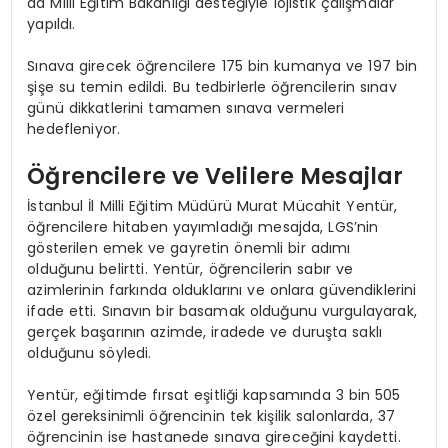
da Milli Eğitim Bakanlığı desteğiyle lojistik çalışmalar
yapıldı.
Sınava girecek öğrencilere 175 bin kumanya ve 197 bin
şişe su temin edildi. Bu tedbirlerle öğrencilerin sınav
günü dikkatlerini tamamen sınava vermeleri
hedefleniyor.
Öğrencilere ve Velilere Mesajlar
İstanbul İl Milli Eğitim Müdürü Murat Mücahit Yentür,
öğrencilere hitaben yayımladığı mesajda, LGS’nin
gösterilen emek ve gayretin önemli bir adımı
olduğunu belirtti. Yentür, öğrencilerin sabır ve
azimlerinin farkında olduklarını ve onlara güvendiklerini
ifade etti. Sınavın bir basamak olduğunu vurgulayarak,
gerçek başarının azimde, iradede ve duruşta saklı
olduğunu söyledi.
Yentür, eğitimde fırsat eşitliği kapsamında 3 bin 505
özel gereksinimli öğrencinin tek kişilik salonlarda, 37
öğrencinin ise hastanede sınava gireceğini kaydetti.