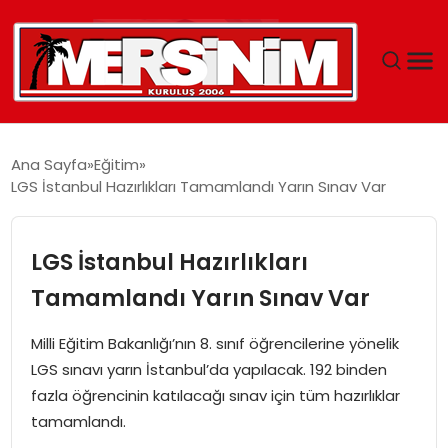
MERSIN
Ana Sayfa
Eğitim
LGS İstanbul Hazırlıkları Tamamlandı Yarın Sınav Var
YAŞAM
GÜNCEL
LGS İstanbul Hazırlıkları
Tamamlandı Yarın Sınav Var
SAĞLIK
Milli Eğitim Bakanlığı’nın 8. sınıf öğrencilerine yönelik
EĞITIM
LGS sınavı yarın İstanbul’da yapılacak. 192 binden
fazla öğrencinin katılacağı sınav için tüm hazırlıklar
SPOR
tamamlandı.