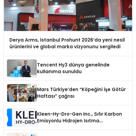
Derya Arms, İstanbul Prohunt 2026’da yeni nesil
ürünlerini ve global marka vizyonunu sergiledi
Tencent Hy3 dünya genelinde
kullanıma sunuldu
Mars Türkiye’den “Köpeğini İşe Götür
Haftası” çağrısı
Kleen-Hy-Dro-Gen Inc., Sıfır Karbon
Emisyonlu Hidrojen Isıtma
Teknolojisinde ISO ve TSSA
Düzenleyici Onaylarını Aldı