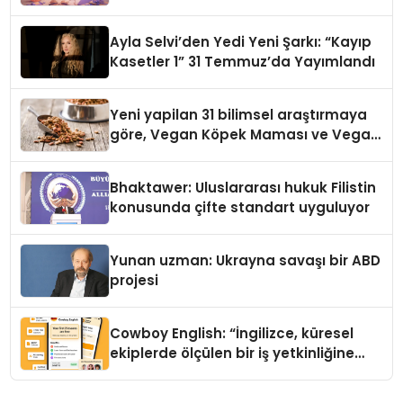
alışverişini bir araya getirmeyi
hedefliyor
Ayla Selvi’den Yedi Yeni Şarkı: “Kayıp
Kasetler 1” 31 Temmuz’da Yayımlandı
Yeni yapilan 31 bilimsel araştırmaya
göre, Vegan Köpek Maması ve Vegan
Kedi Mamasının İyi Sindirildiğini
Ortaya Koydu
Bhaktawer: Uluslararası hukuk Filistin
konusunda çifte standart uyguluyor
Yunan uzman: Ukrayna savaşı bir ABD
projesi
Cowboy English: “İngilizce, küresel
ekiplerde ölçülen bir iş yetkinliğine
dönüşüyor”