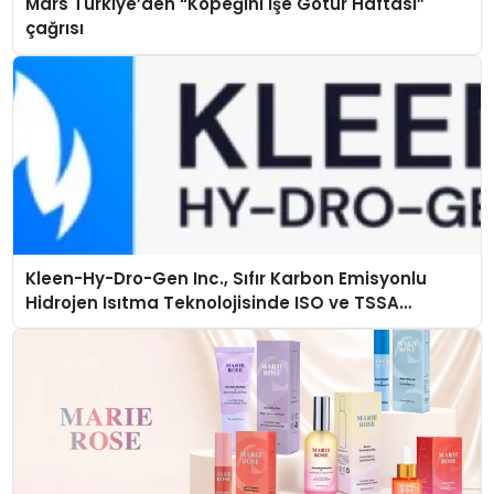
Mars Türkiye’den “Köpeğini İşe Götür Haftası”
çağrısı
Kleen-Hy-Dro-Gen Inc., Sıfır Karbon Emisyonlu
Hidrojen Isıtma Teknolojisinde ISO ve TSSA
Düzenleyici Onaylarını Aldı