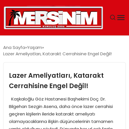
MERSIN
Ana Sayfa
Yaşam
Lazer Ameliyatları, Katarakt Cerrahisine Engel Değil!
YAŞAM
GÜNCEL
Lazer Ameliyatları, Katarakt
Cerrahisine Engel Değil!
SAĞLIK
Kaşkaloğlu Göz Hastanesi Başhekimi Doç. Dr.
EĞITIM
Bilgehan Sezgin Asena, daha önce lazer cerrahisi
geçiren kişilerin ileride katarakt ameliyatı
SPOR
olamayacaklarına ilişkin düşüncelerinin tamamen
yanlış olduğunu söyledi. Dünyada her yıl çok fazla