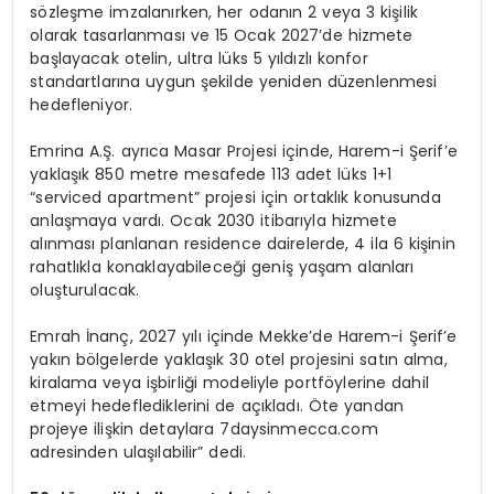
sözleşme imzalanırken, her odanın 2 veya 3 kişilik
olarak tasarlanması ve 15 Ocak 2027’de hizmete
başlayacak otelin, ultra lüks 5 yıldızlı konfor
standartlarına uygun şekilde yeniden düzenlenmesi
hedefleniyor.
Emrina A.Ş. ayrıca Masar Projesi içinde, Harem-i Şerif’e
yaklaşık 850 metre mesafede 113 adet lüks 1+1
“serviced apartment” projesi için ortaklık konusunda
anlaşmaya vardı. Ocak 2030 itibarıyla hizmete
alınması planlanan residence dairelerde, 4 ila 6 kişinin
rahatlıkla konaklayabileceği geniş yaşam alanları
oluşturulacak.
Emrah İnanç, 2027 yılı içinde Mekke’de Harem-i Şerif’e
yakın bölgelerde yaklaşık 30 otel projesini satın alma,
kiralama veya işbirliği modeliyle portföylerine dahil
etmeyi hedeflediklerini de açıkladı. Öte yandan
projeye ilişkin detaylara 7daysinmecca.com
adresinden ulaşılabilir” dedi.