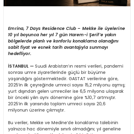
Emrina, 7 Days Residence Club – Mekke ile üyelerine
10 yıl boyunca her yıl 7 gün Harem-i Şerif’e yakın
bölgelerde planlı ve konforlu konaklama olanağını
sabit fiyat ve esnek tarih avantajıyla sunmayı
hedefliyor.
İSTANBUL —
Suudi Arabistan’ın resmi verileri, pandemi
sonrası umre ziyaretlerinde güçlü bir büyüme
yaşandığını göstermektedir. GASTAT verilerine göre,
2025’in ilk çeyreğinde umreci sayısı 15,2 milyonu aşmış;
yurt dışından gelen umreciler ise 6,5 milyona ulaşarak
bir önceki yılın aynı dönemine göre %10,7 artmıştır.
2025’in ilk yarısında toplam umreci sayısı 20,6
milyonun üzerine çıkmıştır.
Bu veriler, Mekke ve Medine’de konaklama talebinin
yalnızca hac dönemiyle sınırlı olmadığını; yıl geneline