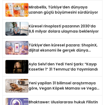
Mirabellix, Türkiye’den dünyaya
uzanan güçlü büyümesini sürdürüyor
Küresel rinoplasti pazarının 2030’da
9,6 milyar dolara ulaşması bekleniyor
Türkiye’den küresel pazara: ShopinX,
dijital ekonomi ile gerçek dünya
alışverişini bir araya getirmeyi
hedefliyor
Ayla Selvi’den Yedi Yeni Şarkı: “Kayıp
Kasetler 1” 31 Temmuz’da Yayımlandı
Yeni yapilan 31 bilimsel araştırmaya
göre, Vegan Köpek Maması ve Vegan
Kedi Mamasının İyi Sindirildiğini
Ortaya Koydu
Bhaktawer: Uluslararası hukuk Filistin