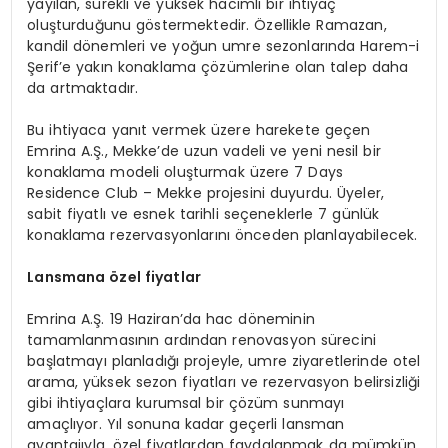
yayılan, sürekli ve yüksek hacimli bir ihtiyaç
oluşturduğunu göstermektedir. Özellikle Ramazan,
kandil dönemleri ve yoğun umre sezonlarında Harem-i
Şerif’e yakın konaklama çözümlerine olan talep daha
da artmaktadır.
Bu ihtiyaca yanıt vermek üzere harekete geçen
Emrina A.Ş., Mekke’de uzun vadeli ve yeni nesil bir
konaklama modeli oluşturmak üzere 7 Days
Residence Club – Mekke projesini duyurdu. Üyeler,
sabit fiyatlı ve esnek tarihli seçeneklerle 7 günlük
konaklama rezervasyonlarını önceden planlayabilecek.
Lansmana özel fiyatlar
Emrina A.Ş. 19 Haziran’da hac döneminin
tamamlanmasının ardından renovasyon sürecini
başlatmayı planladığı projeyle, umre ziyaretlerinde otel
arama, yüksek sezon fiyatları ve rezervasyon belirsizliği
gibi ihtiyaçlara kurumsal bir çözüm sunmayı
amaçlıyor.
Yıl sonuna kadar geçerli
lansman
avantajıyla, özel fiyatlardan faydalanmak da mümkün