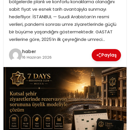
bölgelerde planlı ve konforlu konaklama olanağını
EKONOMI
sabit fiyat ve esnek tarih avantajıyla sunmayı
hedefliyor. İSTANBUL — Suudi Arabistan’ın resmi
MAGAZIN
verileri, pandemi sonrası umre ziyaretlerinde güçlü
bir büyüme yaşandığını göstermektedir. GASTAT
DÜNYA
verilerine göre, 2025’in ilk çeyreğinde umreci…
OTOMOBIL
haber
Paylaş
16 Haziran 2026