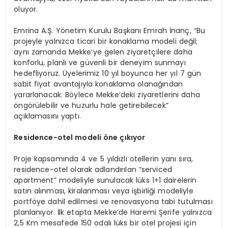
oluyor.
Emrina A.Ş. Yönetim Kurulu Başkanı Emrah İnanç, “Bu
projeyle yalnızca ticari bir konaklama modeli değil;
aynı zamanda Mekke’ye gelen ziyaretçilere daha
konforlu, planlı ve güvenli bir deneyim sunmayı
hedefliyoruz. Üyelerimiz 10 yıl boyunca her yıl 7 gün
sabit fiyat avantajıyla konaklama olanağından
yararlanacak. Böylece Mekke’deki ziyaretlerini daha
öngörülebilir ve huzurlu hale getirebilecek”
açıklamasını yaptı.
Residence-otel modeli öne çıkıyor
Proje kapsamında 4 ve 5 yıldızlı otellerin yanı sıra,
residence-otel olarak adlandırılan “serviced
apartment” modeliyle sunulacak lüks 1+1 dairelerin
satın alınması, kiralanması veya işbirliği modeliyle
portföye dahil edilmesi ve renovasyona tabi tutulması
planlanıyor. İlk etapta Mekke’de Haremi Şerife yalnızca
2,5 Km mesafede 150 odalı lüks bir otel projesi için