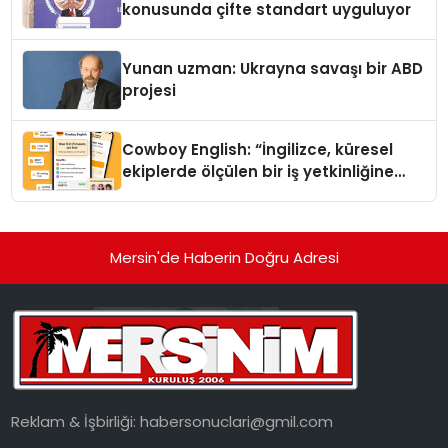
konusunda çifte standart uyguluyor
Yunan uzman: Ukrayna savaşı bir ABD
projesi
Cowboy English: “İngilizce, küresel
ekiplerde ölçülen bir iş yetkinliğine
dönüşüyor”
Mersin'de Haberin Doğru Adresi
Reklam & İşbirliği:
habersonuclari@gmil.com