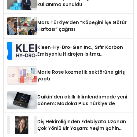
kullanıma sunuldu
Mars Türkiye’den “Köpeğini İşe Götür
Haftası” çağrısı
Kleen-Hy-Dro-Gen Inc., Sıfır Karbon
Emisyonlu Hidrojen Isıtma
Teknolojisinde ISO ve TSSA
Düzenleyici Onaylarını Aldı
Marie Rose kozmetik sektörüne giriş
yaptı
Daikin’den akıllı iklimlendirmede yeni
dönem: Madoka Plus Türkiye’de
Diş Hekimliğinden Edebiyata Uzanan
Çok Yönlü Bir Yaşam: Yeşim Şahin
Yaman