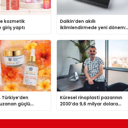
se kozmetik
Daikin’den akıllı
 giriş yaptı
iklimlendirmede yeni dönem:
Madoka Plus Türkiye’de
, Türkiye’den
Küresel rinoplasti pazarının
uzanan güçlü
2030’da 9,6 milyar dolara
ni sürdürüyor
ulaşması bekleniyor