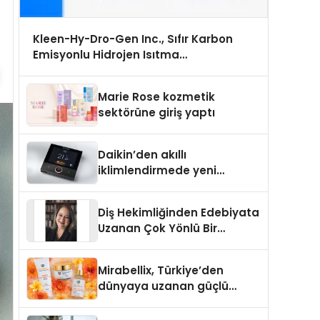
Kleen-Hy-Dro-Gen Inc., Sıfır Karbon
Emisyonlu Hidrojen Isıtma
Teknolojisinde ISO ve TSSA Düzenleyici
Onaylarını Aldı
Marie Rose kozmetik
sektörüne giriş yaptı
Daikin’den akıllı
iklimlendirmede yeni
dönem: Madoka Plus
Türkiye’de
Diş Hekimliğinden Edebiyata
Uzanan Çok Yönlü Bir
Yaşam: Yeşim Şahin Yaman
Mirabellix, Türkiye’den
dünyaya uzanan güçlü
büyümesini sürdürüyor