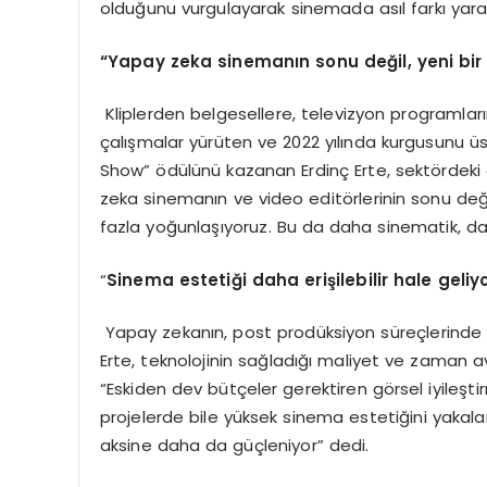
olduğunu vurgulayarak sinemada asıl farkı yarat
“Yapay zeka sinemanın sonu değil, yeni bir 
Kliplerden belgesellere, televizyon programla
çalışmalar yürüten ve 2022 yılında kurgusunu üstle
Show” ödülünü kazanan Erdinç Erte, sektördeki 
zeka sinemanın ve video editörlerinin sonu değil
fazla yoğunlaşıyoruz. Bu da daha sinematik, da
“
Sinema esteti
ği daha erişilebilir hale geliy
Yapay zekanın, post prodüksiyon süreçlerinde ka
Erte, teknolojinin sağladığı maliyet ve zaman a
“Eskiden dev bütçeler gerektiren görsel iyileşti
projelerde bile yüksek sinema estetiğini yakalam
aksine daha da güçleniyor” dedi.