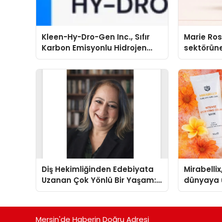
Kleen-Hy-Dro-Gen Inc., Sıfır
Marie Ro
Karbon Emisyonlu Hidrojen
sektörüne
Isıtma Teknolojisinde ISO ve
TSSA Düzenleyici Onaylarını
Aldı
Diş Hekimliğinden Edebiyata
Mirabellix
Uzanan Çok Yönlü Bir Yaşam:
dünyaya 
Yeşim Şahin Yaman
büyümesi
Mersin'de Haberin Doğru Adresi