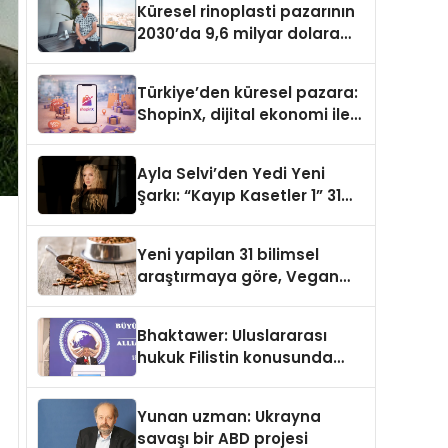
Küresel rinoplasti pazarının
2030’da 9,6 milyar dolara
ulaşması bekleniyor
Türkiye’den küresel pazara:
ShopinX, dijital ekonomi ile
gerçek dünya alışverişini bir
araya getirmeyi hedefliyor
Ayla Selvi’den Yedi Yeni
Şarkı: “Kayıp Kasetler 1” 31
Temmuz’da Yayımlandı
Yeni yapilan 31 bilimsel
araştırmaya göre, Vegan
Köpek Maması ve Vegan
Kedi Mamasının İyi
Bhaktawer: Uluslararası
Sindirildiğini Ortaya Koydu
hukuk Filistin konusunda
çifte standart uyguluyor
Yunan uzman: Ukrayna
savaşı bir ABD projesi