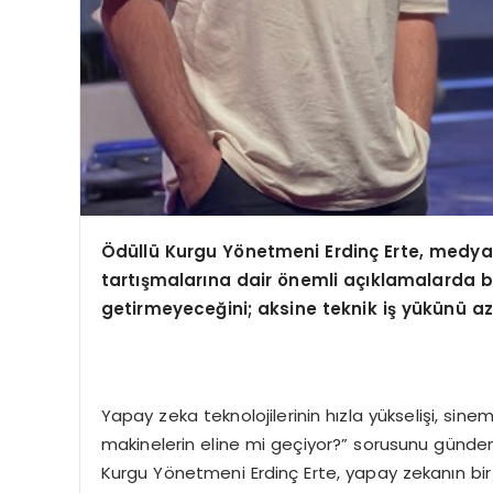
Ödüllü Kurgu Y
ö
netmeni Erdinç Erte, medy
tartışmalarına dair
ö
nemli açıklamalarda 
getirmeyeceğini; aksine teknik iş yükünü
az
Yapay zeka teknolojilerinin hızla yükselişi, sin
makinelerin eline mi geçiyor?” sorusunu gündeme
Kurgu Yönetmeni Erdinç Erte, yapay zekanın bir ra