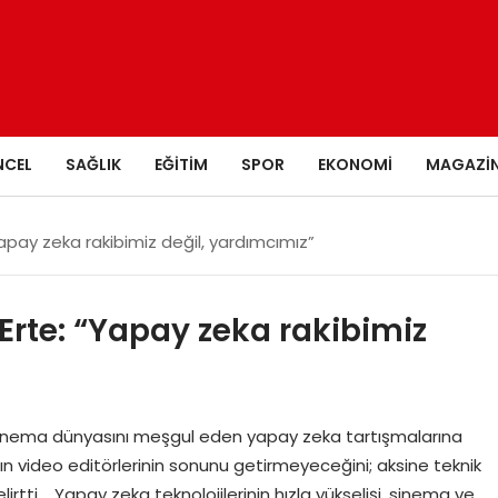
NCEL
SAĞLIK
EĞITIM
SPOR
EKONOMI
MAGAZI
apay zeka rakibimiz değil, yardımcımız”
rte: “Yapay zeka rakibimiz
sinema dünyasını meşgul eden yapay zeka tartışmalarına
n video editörlerinin sonunu getirmeyeceğini; aksine teknik
lirtti. Yapay zeka teknolojilerinin hızla yükselişi, sinema ve