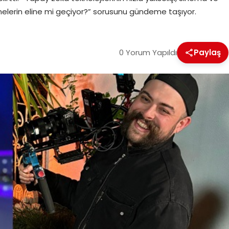
nelerin eline mi geçiyor?” sorusunu gündeme taşıyor.
0 Yorum Yapıldı
Paylaş