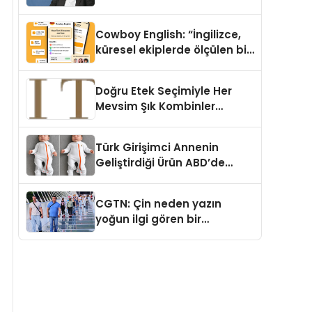
Cowboy English: “İngilizce,
küresel ekiplerde ölçülen bir
iş yetkinliğine dönüşüyor”
Doğru Etek Seçimiyle Her
Mevsim Şık Kombinler
Oluşturmak Mümkün mü?
Türk Girişimci Annenin
Geliştirdiği Ürün ABD’de
Bebeklerde Güvenli Uyku
Standardına Yeni Bir Bakış
CGTN: Çin neden yazın
Açısı Getiriyor.
yoğun ilgi gören bir
destinasyon hâline geldi?