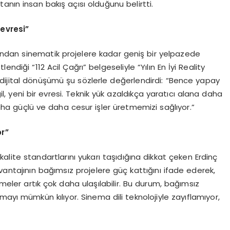
anın insan bakış açısı olduğunu belirtti.
evresi”
rından sinematik projelere kadar geniş bir yelpazede
ndiği “112 Acil Çağrı” belgeseliyle “Yılın En İyi Reality
dijital dönüşümü şu sözlerle değerlendirdi: “Bence yapay
, yeni bir evresi. Teknik yük azaldıkça yaratıcı alana daha
ha güçlü ve daha cesur işler üretmemizi sağlıyor.”
or”
lite standartlarını yukarı taşıdığına dikkat çeken Erdinç
vantajının bağımsız projelere güç kattığını ifade ederek,
rmeler artık çok daha ulaşılabilir. Bu durum, bağımsız
ayı mümkün kılıyor. Sinema dili teknolojiyle zayıflamıyor,