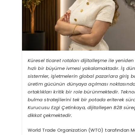
Küresel ticaret rotaları dijitalleşme ile yenide
hızlı bir büyüme ivmesi yakalamaktadır. İş dü
sistemler, işletmelerin global pazarlara giriş 
üretim gücünü
n dünyaya açılması noktasınd
ortaklıkları kritik bir role bürünmektedir. Tekn
bulma stratejilerini tek bir potada eriterek s
Kurucusu Ezgi Çetinkaya, dijitalleş
en B2B süreç
dikkat çekmektedir.
World Trade Organization (WTO) tarafından M