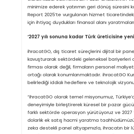
minimize ederek yatırımın geri dönüş süresini
Report 2025’te vurgulanan hizmet ticaretindeki 
için ihtiyaç duydukları finansal alanı yaratmala
‘2027 yılı sonuna kadar Türk üreticisine yen
ihracatGO, dış ticaret süreçlerini dijital bir pane
kavuşturarak sektördeki geleneksel bariyerleri
firması olarak değil, firmaların personel maliy
ortağı olarak konumlanmaktadır. ihracatGO Kuru
belirlediği iddialı hedeflere ve teknolojik vizyonu
“ihracatGO olarak temel misyonumuz, Türkiye’de
deneyimiyle birleştirerek küresel bir pazar güc
farklı sektörde operasyon yürütüyoruz ve 2027 yıl
dolarlık ek satış hacmi yaratma taahhüdümüzü
zeka destekli panel altyapımızla, ihracatın bir lü