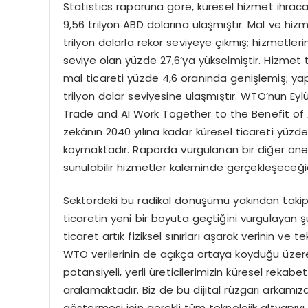
Statistics raporuna göre, küresel hizmet ihracat
9,56 trilyon ABD dolarına ulaşmıştır. Mal ve hi
trilyon dolarla rekor seviyeye çıkmış; hizmetler
seviye olan yüzde 27,6’ya yükselmiştir. Hizme
mal ticareti yüzde 4,6 oranında genişlemiş; yapa
trilyon dolar seviyesine ulaşmıştır. WTO’nun Ey
Trade and AI Work Together to the Benefit of A
zekânın 2040 yılına kadar küresel ticareti yüzd
koymaktadır. Raporda vurgulanan bir diğer öneml
sunulabilir hizmetler kaleminde gerçekleşeceğid
Sektördeki bu radikal dönüşümü yakından takip
ticaretin yeni bir boyuta geçtiğini vurgulayan
ticaret artık fiziksel sınırları aşarak verinin ve
WTO verilerinin de açıkça ortaya koyduğu üzere 
potansiyeli, yerli üreticilerimizin küresel reka
aralamaktadır. Biz de bu dijital rüzgarı arkamıza
göstermesi için gerekli tüm teknolojik altyapıyı 