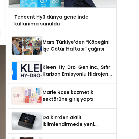
Tencent Hy3 dünya genelinde
kullanıma sunuldu
Mars Türkiye’den “Köpeğini
İşe Götür Haftası” çağrısı
Kleen-Hy-Dro-Gen Inc., Sıfır
Karbon Emisyonlu Hidrojen
Isıtma Teknolojisinde ISO ve
TSSA Düzenleyici Onaylarını
Marie Rose kozmetik
Aldı
sektörüne giriş yaptı
Daikin’den akıllı
iklimlendirmede yeni
dönem: Madoka Plus
Türkiye’de