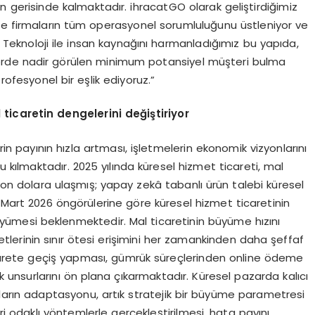
 gerisinde kalmaktadır. ihracatGO olarak geliştirdiğimiz
le firmaların tüm operasyonel sorumluluğunu üstleniyor ve
. Teknoloji ile insan kaynağını harmanladığımız bu yapıda,
törde nadir görülen minimum potansiyel müşteri bulma
ofesyonel bir eşlik ediyoruz.”
ticaretin dengelerini değiştiriyor
rin payının hızla artması, işletmelerin ekonomik vizyonlarını
u kılmaktadır. 2025 yılında küresel hizmet ticareti, mal
lyon dolara ulaşmış; yapay zekâ tabanlı ürün talebi küresel
O Mart 2026 öngörülerine göre küresel hizmet ticaretinin
üyümesi beklenmektedir. Mal ticaretinin büyüme hızını
zmetlerinin sınır ötesi erişimini her zamankinden daha şeffaf
ticarete geçiş yapması, gümrük süreçlerinden online ödeme
unsurlarını ön plana çıkarmaktadır. Küresel pazarda kalıcı
açların adaptasyonu, artık stratejik bir büyüme parametresi
ri odaklı yöntemlerle gerçekleştirilmesi, hata payını