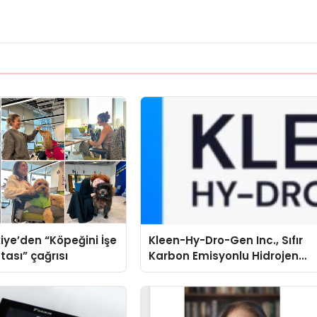
iye’den “Köpeğini İşe
Kleen-Hy-Dro-Gen Inc., Sıfır
tası” çağrısı
Karbon Emisyonlu Hidrojen
Isıtma Teknolojisinde ISO ve
TSSA Düzenleyici Onaylarını
Aldı