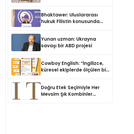
Köpek Maması ve Vegan
Kedi Mamasının İyi
Bhaktawer: Uluslararası
Sindirildiğini Ortaya Koydu
hukuk Filistin konusunda
çifte standart uyguluyor
Yunan uzman: Ukrayna
savaşı bir ABD projesi
Cowboy English: “İngilizce,
küresel ekiplerde ölçülen bir
iş yetkinliğine dönüşüyor”
Doğru Etek Seçimiyle Her
Mevsim Şık Kombinler
Oluşturmak Mümkün mü?