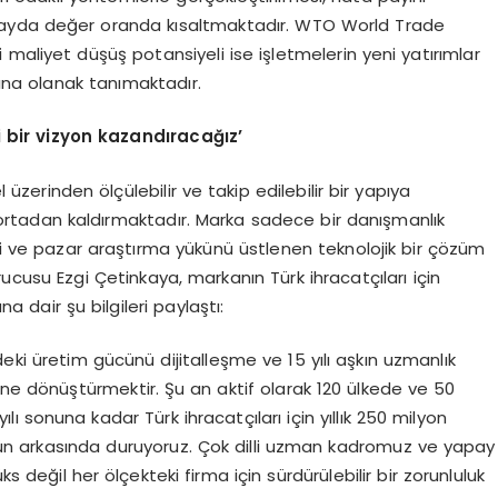
 kayda değer oranda kısaltmaktadır. WTO World Trade
maliyet düşüş potansiyeli ise işletmelerin yeni yatırımlar
rına olanak tanımaktadır.
i bir vizyon kazandıracağız’
l üzerinden ölçülebilir ve takip edilebilir bir yapıya
 ortadan kaldırmaktadır. Marka sadece bir danışmanlık
eti ve pazar araştırma yükünü üstlenen teknolojik bir çözüm
cusu Ezgi Çetinkaya, markanın Türk ihracatçıları için
na dair şu bilgileri paylaştı:
ki üretim gücünü dijitalleşme ve 15 yılı aşkın uzmanlık
üne dönüştürmektir. Şu an aktif olarak 120 ülkede ve 50
ı sonuna kadar Türk ihracatçıları için yıllık 250 milyon
n arkasında duruyoruz. Çok dilli uzman kadromuz ve yapay
ks değil her ölçekteki firma için sürdürülebilir bir zorunluluk