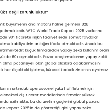
lü
ks değil zorunluluktur”
nomik büyümenin ana motoru haline gelmesi, B2B
getirmektedir. WTO World Trade Report 2025 verilerine
zde 90’ı ticarete ilişkin faaliyetlerde somut faydalar
önetme kabiliyetinin arttığını ifade etmektedir. Ancak bu
getirmektedir; küçük firmalardaki yapay zekâ kullanım oranı
 yüzde 60’ı aşmaktadır. Pazar araştırmalarının yapay zekâ
n alma potansiyeli olan global alıcılara odaklanmasını
ık her ölçekteki işletme, küresel tedarik zincirinin ayrılmaz
alarının sırtındaki operasyonel yükü hafifletmek için
 “Geleneksel dış ticaret modellerinde firmalar yüksek
tında ezilmekte, bu da üretim güçlerini global pazara
de Report 2025’in de gösterdiği gibi yapay zekâ