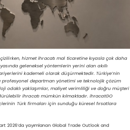
n çizilirken, hizmet ihracatı mal ticaretine kıyasla çok daha
nyasında geleneksel y
öntemlerin yerini alan akıllı
bariyerlerini kademeli olarak düşürmektedir. Türkiye’nin
a profesyonel departman y
önetimi ve teknolojik çözüm
oloji odaklı yaklaşımlar, maliyet verimliliği ve doğru müşteri
ürdürülebilir ihracatı mümkün kılmaktadır. ihracatGO
lerinin Türk firmaları için sunduğu küresel fırsatlara
art 2026’da yayımlanan Global Trade Outlook and