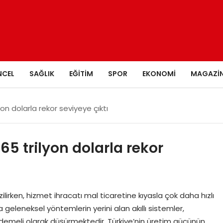
NCEL
SAĞLIK
EĞITIM
SPOR
EKONOMI
MAGAZI
on dolarla rekor seviyeye çıktı
65 trilyon dolarla rekor
zilirken, hizmet ihracatı mal ticaretine kıyasla çok daha hızlı
eleneksel yöntemlerin yerini alan akıllı sistemler,
 kademeli olarak düşürmektedir. Türkiye’nin üretim gücünün