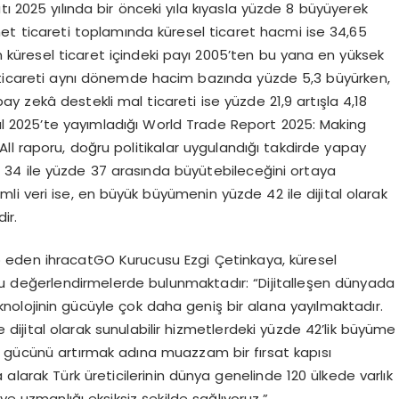
ı 2025 yılında bir önceki yıla kıyasla yüzde 8 büyüyerek
zmet ticareti toplamında küresel ticaret hacmi ise 34,65
in küresel ticaret içindeki payı 2005’ten bu yana en yüksek
t ticareti aynı dönemde hacim bazında yüzde 5,3 büyürken,
y zekâ destekli mal ticareti ise yüzde 21,9 artışla 4,18
lül 2025’te yayımladığı World Trade Report 2025: Making
ll raporu, doğru politikalar uygulandığı takdirde yapay
e 34 ile yüzde 37 arasında büyütebileceğini ortaya
i veri ise, en büyük büyümenin yüzde 42 ile dijital olarak
ir.
 eden ihracatGO Kurucusu Ezgi Çetinkaya, küresel
 şu değerlendirmelerde bulunmaktadır: “Dijitalleşen dünyada
 teknolojinin gücüyle çok daha geniş bir alana yayılmaktadır.
dijital olarak sunulabilir hizmetlerdeki yüzde 42’lik büyüme
bet gücünü artırmak adına muazzam bir fırsat kapısı
 alarak Türk üreticilerinin dünya genelinde 120 ülkede varlık
ve uzmanlığı eksiksiz şekilde sağlıyoruz.”