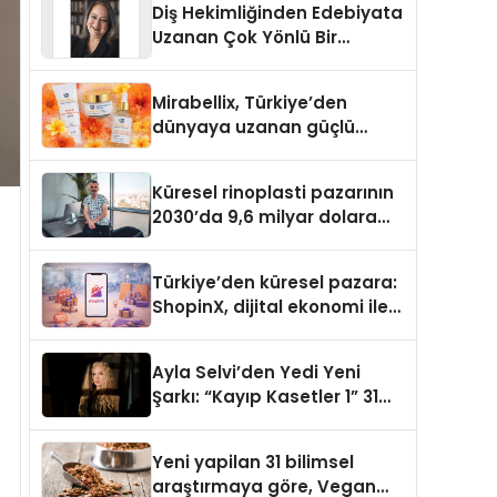
Diş Hekimliğinden Edebiyata
Uzanan Çok Yönlü Bir
Yaşam: Yeşim Şahin Yaman
Mirabellix, Türkiye’den
dünyaya uzanan güçlü
büyümesini sürdürüyor
Küresel rinoplasti pazarının
2030’da 9,6 milyar dolara
ulaşması bekleniyor
Türkiye’den küresel pazara:
ShopinX, dijital ekonomi ile
gerçek dünya alışverişini bir
araya getirmeyi hedefliyor
Ayla Selvi’den Yedi Yeni
Şarkı: “Kayıp Kasetler 1” 31
Temmuz’da Yayımlandı
Yeni yapilan 31 bilimsel
araştırmaya göre, Vegan