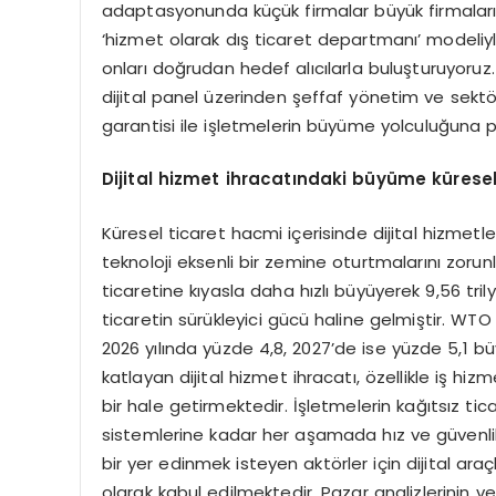
adaptasyonunda küçük firmalar büyük firmaların
‘hizmet olarak dış ticaret departmanı’ modeliy
onları doğrudan hedef alıcılarla buluşturuyoruz
dijital panel üzerinden şeffaf yönetim ve sek
garantisi ile işletmelerin büyüme yolculuğuna pr
Dijital hizmet ihracatındaki büyüme küresel 
Küresel ticaret hacmi içerisinde dijital hizmetle
teknoloji eksenli bir zemine oturtmalarını zorunl
ticaretine kıyasla daha hızlı büyüyerek 9,56 tri
ticaretin sürükleyici gücü haline gelmiştir. WT
2026 yılında yüzde 4,8, 2027’de ise yüzde 5,1 b
katlayan dijital hizmet ihracatı, özellikle iş hi
bir hale getirmektedir. İşletmelerin kağıtsız 
sistemlerine kadar her aşamada hız ve güvenlik 
bir yer edinmek isteyen aktörler için dijital ar
olarak kabul edilmektedir. Pazar analizlerinin ve