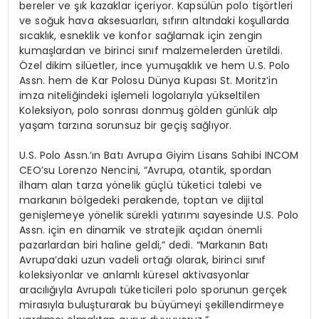
bereler ve şık kazaklar içeriyor. Kapsülün polo tişörtleri
ve soğuk hava aksesuarları, sıfırın altındaki koşullarda
sıcaklık, esneklik ve konfor sağlamak için zengin
kumaşlardan ve birinci sınıf malzemelerden üretildi.
Özel dikim silüetler, ince yumuşaklık ve hem U.S. Polo
Assn. hem de Kar Polosu Dünya Kupası St. Moritz’in
imza niteliğindeki işlemeli logolarıyla yükseltilen
Koleksiyon, polo sonrası donmuş gölden günlük alp
yaşam tarzına sorunsuz bir geçiş sağlıyor.
U.S. Polo Assn.’ın Batı Avrupa Giyim Lisans Sahibi INCOM
CEO’su Lorenzo Nencini, “Avrupa, otantik, spordan
ilham alan tarza yönelik güçlü tüketici talebi ve
markanın bölgedeki perakende, toptan ve dijital
genişlemeye yönelik sürekli yatırımı sayesinde U.S. Polo
Assn. için en dinamik ve stratejik açıdan önemli
pazarlardan biri haline geldi,” dedi. “Markanın Batı
Avrupa’daki uzun vadeli ortağı olarak, birinci sınıf
koleksiyonlar ve anlamlı küresel aktivasyonlar
aracılığıyla Avrupalı tüketicileri polo sporunun gerçek
mirasıyla buluşturarak bu büyümeyi şekillendirmeye