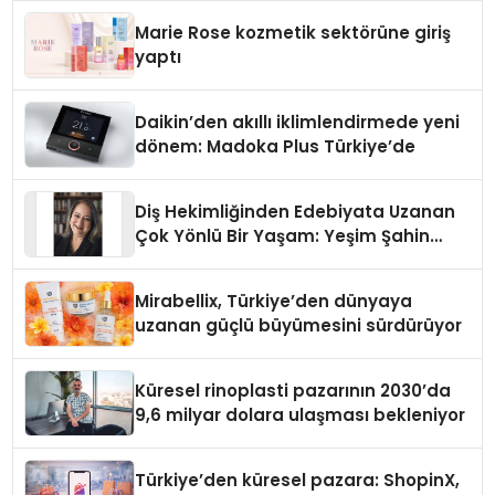
Düzenleyici Onaylarını Aldı
Marie Rose kozmetik sektörüne giriş
yaptı
Daikin’den akıllı iklimlendirmede yeni
dönem: Madoka Plus Türkiye’de
Diş Hekimliğinden Edebiyata Uzanan
Çok Yönlü Bir Yaşam: Yeşim Şahin
Yaman
Mirabellix, Türkiye’den dünyaya
uzanan güçlü büyümesini sürdürüyor
Küresel rinoplasti pazarının 2030’da
9,6 milyar dolara ulaşması bekleniyor
Türkiye’den küresel pazara: ShopinX,