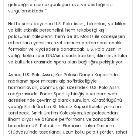
geleceğine olan özgünlüğümüzü ve desteğimizi
vurgulamaktadır.”
Hafta sonu boyunca U.S. Polo Assn., takımları, yetkilileri
ve kilit etkinlik personelini, hem rekabetçi kış
polosunun taleplerini hem de St. Moritz ile özdeşleşen
rafine tarzı yansıtan özel tasarım performans odaklı
formalar ve kıyafetlerle donatacak. U.S. Polo Assn.’ın
varlığı, köklü spor DNA’sına sadık kalırken, iklimler, kıtalar
ve kültürler arasında spora olan bağlılığını pekiştiriyor.
Ayrıca U.S. Polo Assn., Kar Polosu Dünya Kupası’nda
markanın spor mirasını alp sofistikeliğiyle
harmanlayan, donmuş göl üzerindeki U.S. Polo Assn.
mağazasında, Ender Sport iş birliğiyle ve hem web
adreslerinde çevrimiçi olarak sunulan, küratörlüğünü
yaptığı Sınırlı Üretim St. Moritz Kapsül Koleksiyonu’nu
tanıtacak. Sınırlı üretim Koleksiyon, kar polosundan
ilham alıyor ve özünde performans ve zanaatkarlık
barındıran U.S. Polo Assn. Floransa, İtalya Tasarım
Stüdyosu’nda tasarlandı; uzun kollu polo tişörtler, rahat