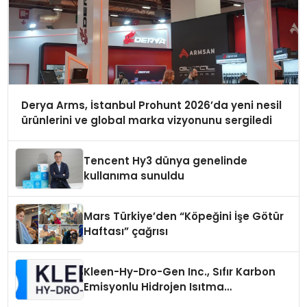
Derya Arms, İstanbul Prohunt 2026’da yeni nesil
ürünlerini ve global marka vizyonunu sergiledi
Tencent Hy3 dünya genelinde
kullanıma sunuldu
Mars Türkiye’den “Köpeğini İşe Götür
Haftası” çağrısı
Kleen-Hy-Dro-Gen Inc., Sıfır Karbon
Emisyonlu Hidrojen Isıtma
Teknolojisinde ISO ve TSSA