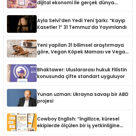
dijital ekonomi ile gerçek dünya
alışverişini bir araya getirmeyi
hedefliyor
Ayla Selvi’den Yedi Yeni Şarkı: “Kayıp
Kasetler 1” 31 Temmuz’da Yayımlandı
Yeni yapilan 31 bilimsel araştırmaya
göre, Vegan Köpek Maması ve Vegan
Kedi Mamasının İyi Sindirildiğini
Ortaya Koydu
Bhaktawer: Uluslararası hukuk Filistin
konusunda çifte standart uyguluyor
Yunan uzman: Ukrayna savaşı bir ABD
projesi
Cowboy English: “İngilizce, küresel
ekiplerde ölçülen bir iş yetkinliğine
dönüşüyor”