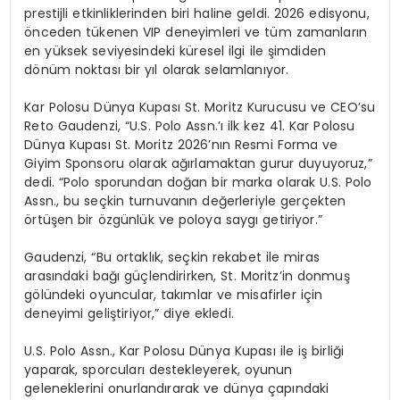
prestijli etkinliklerinden biri haline geldi. 2026 edisyonu,
önceden tükenen VIP deneyimleri ve tüm zamanların
en yüksek seviyesindeki küresel ilgi ile şimdiden
dönüm noktası bir yıl olarak selamlanıyor.
Kar Polosu Dünya Kupası St. Moritz Kurucusu ve CEO’su
Reto Gaudenzi, “U.S. Polo Assn.’ı ilk kez 41. Kar Polosu
Dünya Kupası St. Moritz 2026’nın Resmi Forma ve
Giyim Sponsoru olarak ağırlamaktan gurur duyuyoruz,”
dedi. “Polo sporundan doğan bir marka olarak U.S. Polo
Assn., bu seçkin turnuvanın değerleriyle gerçekten
örtüşen bir özgünlük ve poloya saygı getiriyor.”
Gaudenzi, “Bu ortaklık, seçkin rekabet ile miras
arasındaki bağı güçlendirirken, St. Moritz’in donmuş
gölündeki oyuncular, takımlar ve misafirler için
deneyimi geliştiriyor,” diye ekledi.
U.S. Polo Assn., Kar Polosu Dünya Kupası ile iş birliği
yaparak, sporcuları destekleyerek, oyunun
geleneklerini onurlandırarak ve dünya çapındaki