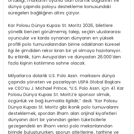
ortaklığı, markanın oyunla olan otantik bağlarının ve
dünya çapında poloyu destekleme konusundaki
süregelen bağlılığının altını çiziyor.
Kar Polosu Dünya Kupası St. Moritz 2026, biletlere
yönelik benzeri görülmemiş talep, seçkin uluslararası
oyuncular ve karda oynanan dünyanın en yüksek
profilli polo turnuvalarından birine odaklanan küresel
ilgi ile şimdiden rekor kıran bir yıl olmaya hazırlanıyor.
Bu etkinlik, tüm Avrupa’dan ve dünyadan 26.000’den
fazla kişinin katılımına sahne olacak.
Milyarlarca dolarlık U.S. Polo Assn. markasını dünya
çapında yöneten ve pazarlayan USPA Global Başkanı
ve CEO’su J. Michael Prince, “U.S. Polo Assn. için 41. Kar
Polosu Dünya Kupası St. Moritz’e sponsor olmak,
özgünlük ve bağ kurmakla ilgilidir,” dedi. “Kar Polosu
Dünya Kupası St. Moritz gibi ikonik polo turnuvalarını
desteklemek, spordan ilham alan orijinal kıyafetleri
dünyanın dört bir yanından gelen tüketicilerle
gezegendeki en ilham verici polo mekanlarından
birinde buluştururken, sporun atletlerine, tarihine ve