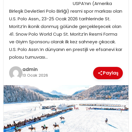
USPA’nın (Amerika
EKONOMI
Birleşik Devletleri Polo Birliği) resmi spor markası olan
U.S. Polo Assn., 23-25 Ocak 2026 tarihlerinde St.
MAGAZIN
Moritz’in ikonik donmuş gölünde gerçekleşecek olan
41. Snow Polo World Cup St. Moritz’in Resmi Forma
DÜNYA
ve Giyim Sponsoru olarak ilk kez sahneye çıkacak.
U.S. Polo Assn.’ın dünyanın en prestijli ve efsanevi kar
OTOMOBIL
polosu turnuvası…
admin
Paylaş
13 Ocak 2026