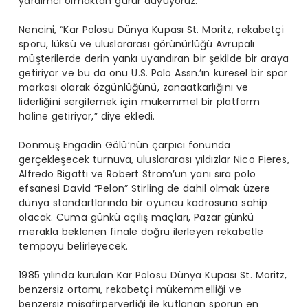
yardımcı olmaktan gurur duyuyoruz.”
Nencini, “Kar Polosu Dünya Kupası St. Moritz, rekabetçi
sporu, lüksü ve uluslararası görünürlüğü Avrupalı
müşterilerde derin yankı uyandıran bir şekilde bir araya
getiriyor ve bu da onu U.S. Polo Assn.’ın küresel bir spor
markası olarak özgünlüğünü, zanaatkarlığını ve
liderliğini sergilemek için mükemmel bir platform
haline getiriyor,” diye ekledi.
Donmuş Engadin Gölü’nün çarpıcı fonunda
gerçekleşecek turnuva, uluslararası yıldızlar Nico Pieres,
Alfredo Bigatti ve Robert Strom’un yanı sıra polo
efsanesi David “Pelon” Stirling de dahil olmak üzere
dünya standartlarında bir oyuncu kadrosuna sahip
olacak. Cuma günkü açılış maçları, Pazar günkü
merakla beklenen finale doğru ilerleyen rekabetle
tempoyu belirleyecek.
1985 yılında kurulan Kar Polosu Dünya Kupası St. Moritz,
benzersiz ortamı, rekabetçi mükemmelliği ve
benzersiz misafirperverliği ile kutlanan sporun en