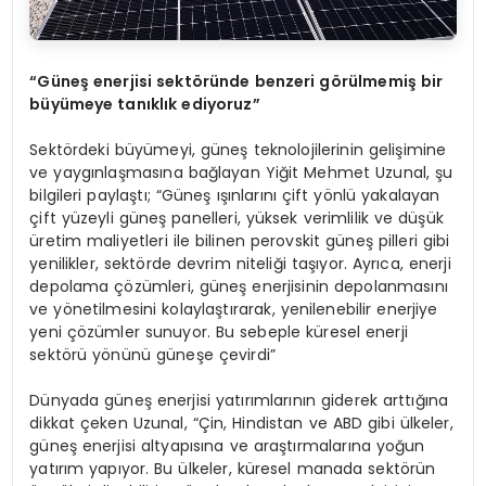
“
Güneş enerjisi sekt
ö
ründe benzeri g
ö
rülmemiş bir
büyümeye tanıklık ediyoruz”
Sektördeki büyümeyi, güneş teknolojilerinin gelişimine
ve yaygınlaşmasına bağlayan Yiğit Mehmet Uzunal, şu
bilgileri paylaştı; “Güneş ışınlarını çift yönlü yakalayan
çift yüzeyli güneş panelleri, yüksek verimlilik ve düşük
üretim maliyetleri ile bilinen perovskit güneş pilleri gibi
yenilikler, sektörde devrim niteliği taşıyor. Ayrıca, enerji
depolama çözümleri, güneş enerjisinin depolanmasını
ve yönetilmesini kolaylaştırarak, yenilenebilir enerjiye
yeni çözümler sunuyor. Bu sebeple küresel enerji
sektörü yönünü güneşe çevirdi”
Dünyada güneş enerjisi yatırımlarının giderek arttığına
dikkat çeken Uzunal, “Çin, Hindistan ve ABD gibi ülkeler,
güneş enerjisi altyapısına ve araştırmalarına yoğun
yatırım yapıyor. Bu ülkeler, küresel manada sektörün