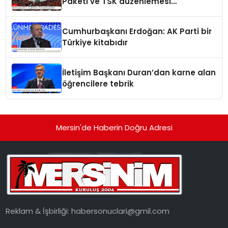
Paketi ve TSK düzenlemesi
gündemde
Cumhurbaşkanı Erdoğan: AK Parti bir
Türkiye kitabıdır
İletişim Başkanı Duran’dan karne alan
öğrencilere tebrik
Mersin'de Haberin Doğru Adresi
Reklam & İşbirliği:
habersonuclari@gmil.com