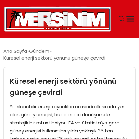
MERSIN
Ana Sayfa
Gündem
Küresel enerji sektörü yönünü güneşe çevirdi
YAŞAM
GÜNCEL
Küresel enerji sektörü yönünü
güneşe çevirdi
SAĞLIK
Yenilenebilir enerji kaynakları arasında ilk sırada yer
EĞITIM
alan güneş enerjisi, bu alandaki dönüşümde
stratejik bir rol üstleniyor. IEA ve Statista’ya göre
SPOR
güneş enerjisi kullanıcıları yılda yaklaşık 35 ton
karbon emisyonu ve 75 milyon varil petrol tasarrufu