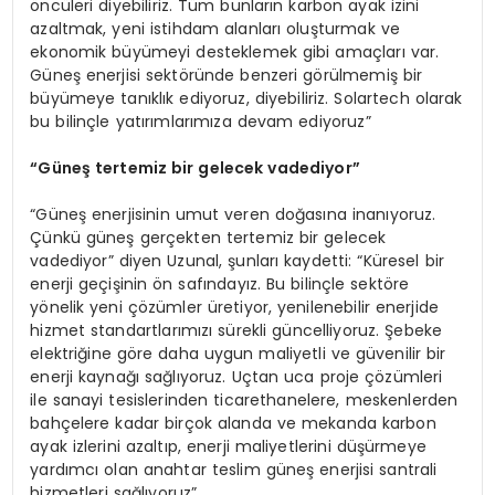
öncüleri diyebiliriz. Tüm bunların karbon ayak izini
azaltmak, yeni istihdam alanları oluşturmak ve
ekonomik büyümeyi desteklemek gibi amaçları var.
Güneş enerjisi sektöründe benzeri görülmemiş bir
büyümeye tanıklık ediyoruz, diyebiliriz. Solartech olarak
bu bilinçle yatırımlarımıza devam ediyoruz”
“
Güneş tertemiz bir gelecek vadediyor”
“Güneş enerjisinin umut veren doğasına inanıyoruz.
Çünkü güneş gerçekten tertemiz bir gelecek
vadediyor” diyen Uzunal, şunları kaydetti: “Küresel bir
enerji geçişinin ön safındayız. Bu bilinçle sektöre
yönelik yeni çözümler üretiyor, yenilenebilir enerjide
hizmet standartlarımızı sürekli güncelliyoruz. Şebeke
elektriğine göre daha uygun maliyetli ve güvenilir bir
enerji kaynağı sağlıyoruz. Uçtan uca proje çözümleri
ile sanayi tesislerinden ticarethanelere, meskenlerden
bahçelere kadar birçok alanda ve mekanda karbon
ayak izlerini azaltıp, enerji maliyetlerini düşürmeye
yardımcı olan anahtar teslim güneş enerjisi santrali
hizmetleri sağlıyoruz”