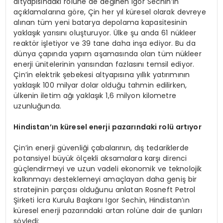
altyapısındaki rolüne de değinen Igor Sechin’in
açıklamalarına göre, Çin her yıl küresel olarak devreye
alınan tüm yeni batarya depolama kapasitesinin
yaklaşık yarısını oluşturuyor. Ülke şu anda 61 nükleer
reaktör işletiyor ve 39 tane daha inşa ediyor. Bu da
dünya çapında yapım aşamasında olan tüm nükleer
enerji ünitelerinin yarısından fazlasını temsil ediyor.
Çin’in elektrik şebekesi altyapısına yıllık yatırımının
yaklaşık 100 milyar dolar olduğu tahmin edilirken,
ülkenin iletim ağı yaklaşık 1,6 milyon kilometre
uzunluğunda.
Hindistan’ın küresel enerji pazarındaki rolü artıyor
Çin’in enerji güvenliği çabalarının, dış tedariklerde
potansiyel büyük ölçekli aksamalara karşı direnci
güçlendirmeyi ve uzun vadeli ekonomik ve teknolojik
kalkınmayı desteklemeyi amaçlayan daha geniş bir
stratejinin parçası olduğunu anlatan Rosneft Petrol
Şirketi İcra Kurulu Başkanı Igor Sechin, Hindistan’ın
küresel enerji pazarındaki artan rolüne dair de şunları
söyledi: