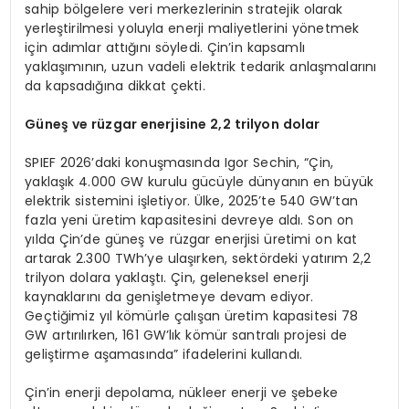
sahip bölgelere veri merkezlerinin stratejik olarak
yerleştirilmesi yoluyla enerji maliyetlerini yönetmek
için adımlar attığını söyledi. Çin’in kapsamlı
yaklaşımının, uzun vadeli elektrik tedarik anlaşmalarını
da kapsadığına dikkat çekti.
Güneş ve rüzgar enerjisine 2,2 trilyon dolar
SPIEF 2026’daki konuşmasında Igor Sechin, “Çin,
yaklaşık 4.000 GW kurulu gücüyle dünyanın en büyük
elektrik sistemini işletiyor. Ülke, 2025’te 540 GW’tan
fazla yeni üretim kapasitesini devreye aldı. Son on
yılda Çin’de güneş ve rüzgar enerjisi üretimi on kat
artarak 2.300 TWh’ye ulaşırken, sektördeki yatırım 2,2
trilyon dolara yaklaştı. Çin, geleneksel enerji
kaynaklarını da genişletmeye devam ediyor.
Geçtiğimiz yıl kömürle çalışan üretim kapasitesi 78
GW artırılırken, 161 GW’lık kömür santralı projesi de
geliştirme aşamasında” ifadelerini kullandı.
Çin’in enerji depolama, nükleer enerji ve şebeke