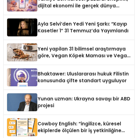
dijital ekonomi ile gerçek dünya
alışverişini bir araya getirmeyi
hedefliyor
Ayla Selvi’den Yedi Yeni Şarkı: “Kayıp
Kasetler 1” 31 Temmuz’da Yayımlandı
Yeni yapilan 31 bilimsel araştırmaya
göre, Vegan Köpek Maması ve Vegan
Kedi Mamasının İyi Sindirildiğini
Ortaya Koydu
Bhaktawer: Uluslararası hukuk Filistin
konusunda çifte standart uyguluyor
Yunan uzman: Ukrayna savaşı bir ABD
projesi
Cowboy English: “İngilizce, küresel
ekiplerde ölçülen bir iş yetkinliğine
dönüşüyor”