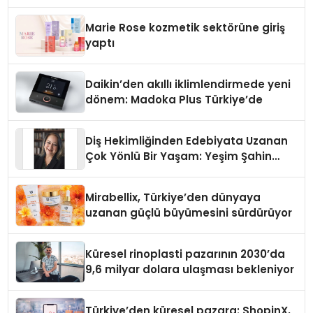
Teknolojisinde ISO ve TSSA
Düzenleyici Onaylarını Aldı
Marie Rose kozmetik sektörüne giriş
yaptı
Daikin’den akıllı iklimlendirmede yeni
dönem: Madoka Plus Türkiye’de
Diş Hekimliğinden Edebiyata Uzanan
Çok Yönlü Bir Yaşam: Yeşim Şahin
Yaman
Mirabellix, Türkiye’den dünyaya
uzanan güçlü büyümesini sürdürüyor
Küresel rinoplasti pazarının 2030’da
9,6 milyar dolara ulaşması bekleniyor
Türkiye’den küresel pazara: ShopinX,