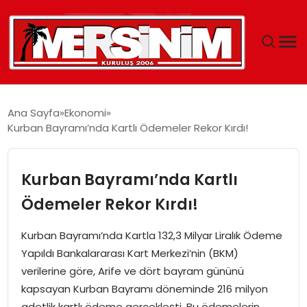
MERSIN
Ana Sayfa
Ekonomi
Kurban Bayramı’nda Kartlı Ödemeler Rekor Kırdı!
YAŞAM
GÜNCEL
Kurban Bayramı’nda Kartlı
Ödemeler Rekor Kırdı!
SAĞLIK
Kurban Bayramı’nda Kartla 132,3 Milyar Liralık Ödeme
EĞITIM
Yapıldı Bankalararası Kart Merkezi’nin (BKM)
verilerine göre, Arife ve dört bayram gününü
SPOR
kapsayan Kurban Bayramı döneminde 216 milyon
adetlik kartlı ödeme gerçekleşti. Bu ödemelerin