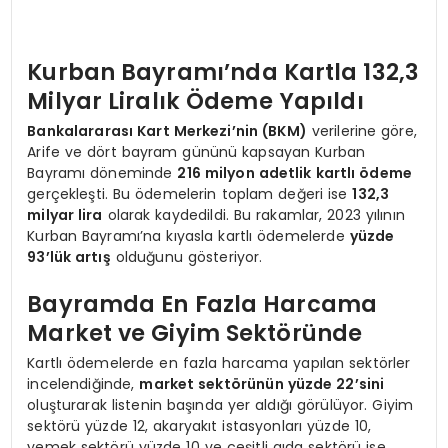
Kurban Bayramı’nda Kartla 132,3
Milyar Liralık Ödeme Yapıldı
Bankalararası Kart Merkezi’nin (BKM)
verilerine göre,
Arife ve dört bayram gününü kapsayan Kurban
Bayramı döneminde
216 milyon adetlik kartlı ödeme
gerçekleşti. Bu ödemelerin toplam değeri ise
132,3
milyar lira
olarak kaydedildi. Bu rakamlar, 2023 yılının
Kurban Bayramı’na kıyasla kartlı ödemelerde
yüzde
93’lük artış
olduğunu gösteriyor.
Bayramda En Fazla Harcama
Market ve Giyim Sektöründe
Kartlı ödemelerde en fazla harcama yapılan sektörler
incelendiğinde,
market sektörünün yüzde 22’sini
oluşturarak listenin başında yer aldığı görülüyor. Giyim
sektörü yüzde 12, akaryakıt istasyonları yüzde 10,
yemek sektörü yüzde 10 ve çeşitli gıda sektörü ise