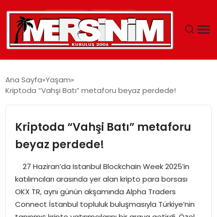
MERSIN
Ana Sayfa
Yaşam
Kriptoda “Vahşi Batı” metaforu beyaz perdede!
YAŞAM
GÜNCEL
Kriptoda “Vahşi Batı” metaforu
beyaz perdede!
SAĞLIK
27 Haziran’da Istanbul Blockchain Week 2025’in
EĞITIM
katılımcıları arasında yer alan kripto para borsası
OKX TR, aynı günün akşamında Alpha Traders
SPOR
Connect İstanbul topluluk buluşmasıyla Türkiye’nin
tanınmış kripto yatırımcılarını bir araya getirdi. Özel