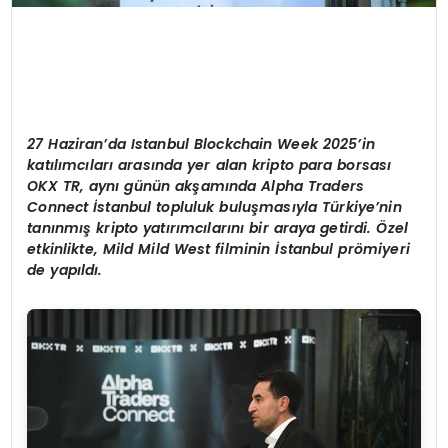
27 Haziran’da Istanbul Blockchain Week 2025
’
in
katılımcıları arasında yer alan kripto para borsası
OKX TR, aynı günün akşamı
nda Alpha Traders
Connect
İstanbul topluluk buluş
mas
ıyla Türkiye
’
nin
tanınmış kripto yatırımcılarını bir araya getirdi. Özel
etkinlikte, Mild Mild West filminin İstanbul pr
ö
miyeri
de yapıldı.