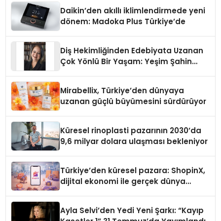
Daikin’den akıllı iklimlendirmede yeni
dönem: Madoka Plus Türkiye’de
Diş Hekimliğinden Edebiyata Uzanan
Çok Yönlü Bir Yaşam: Yeşim Şahin
Yaman
Mirabellix, Türkiye’den dünyaya
uzanan güçlü büyümesini sürdürüyor
Küresel rinoplasti pazarının 2030’da
9,6 milyar dolara ulaşması bekleniyor
Türkiye’den küresel pazara: ShopinX,
dijital ekonomi ile gerçek dünya
alışverişini bir araya getirmeyi
hedefliyor
Ayla Selvi’den Yedi Yeni Şarkı: “Kayıp