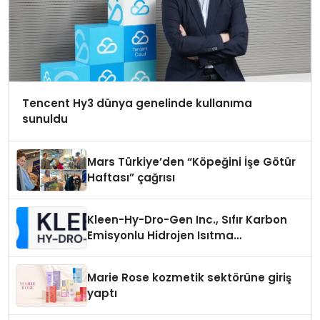
Tencent Hy3 dünya genelinde kullanıma
sunuldu
Mars Türkiye’den “Köpeğini İşe Götür
Haftası” çağrısı
Kleen-Hy-Dro-Gen Inc., Sıfır Karbon
Emisyonlu Hidrojen Isıtma
Teknolojisinde ISO ve TSSA
Düzenleyici Onaylarını Aldı
Marie Rose kozmetik sektörüne giriş
yaptı