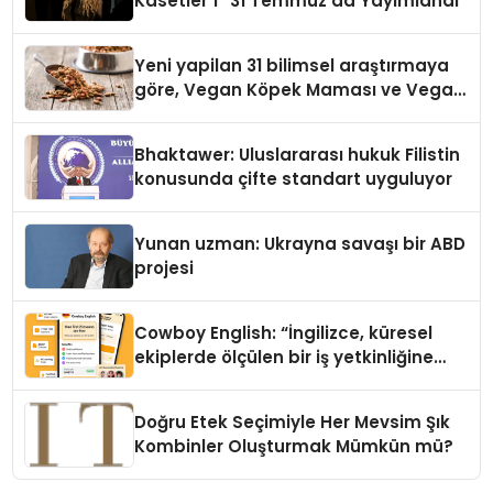
Kasetler 1” 31 Temmuz’da Yayımlandı
Yeni yapilan 31 bilimsel araştırmaya
göre, Vegan Köpek Maması ve Vegan
Kedi Mamasının İyi Sindirildiğini
Ortaya Koydu
Bhaktawer: Uluslararası hukuk Filistin
konusunda çifte standart uyguluyor
Yunan uzman: Ukrayna savaşı bir ABD
projesi
Cowboy English: “İngilizce, küresel
ekiplerde ölçülen bir iş yetkinliğine
dönüşüyor”
Doğru Etek Seçimiyle Her Mevsim Şık
Kombinler Oluşturmak Mümkün mü?