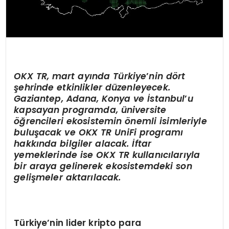
OKX TR,
mart ayında Türkiye
’
nin d
ö
rt
şehrinde etkinlikler düzenleyecek.
Gaziantep, Adana, Konya ve İstanbul
’
u
kapsayan programda, üniversite
öğrencileri ekosistemin
ö
nemli isimleriyle
buluşacak ve
OKX TR UniFi
programı
hakkında bilgiler alacak. İftar
yemeklerinde ise OKX TR kullanıcılarıyla
bir araya gelinerek ekosistemdeki son
gelişmeler aktarılacak.
Türkiye’nin lider kripto para