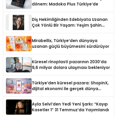
dönem: Madoka Plus Türkiye’de
Diş Hekimliğinden Edebiyata Uzanan
Çok Yönlü Bir Yaşam: Yeşim Şahin
Yaman
Mirabellix, Türkiye’den dünyaya
uzanan güçlü büyümesini sürdürüyor
Küresel rinoplasti pazarının 2030’da
9,6 milyar dolara ulaşması bekleniyor
Türkiye’den küresel pazara: ShopinX,
dijital ekonomi ile gerçek dünya
alışverişini bir araya getirmeyi
hedefliyor
Ayla Selvi’den Yedi Yeni Şarkı: “Kayıp
Kasetler 1” 31 Temmuz’da Yayımlandı