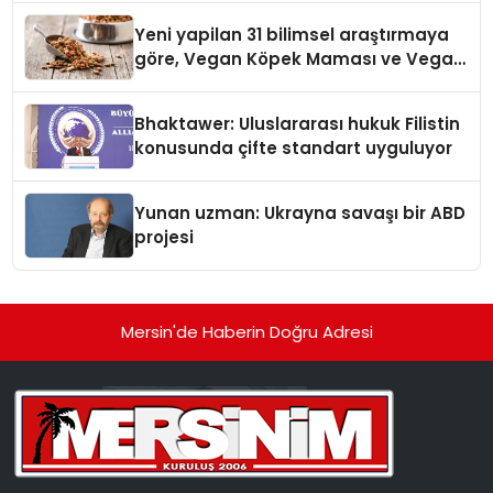
Yeni yapilan 31 bilimsel araştırmaya
göre, Vegan Köpek Maması ve Vegan
Kedi Mamasının İyi Sindirildiğini
Ortaya Koydu
Bhaktawer: Uluslararası hukuk Filistin
konusunda çifte standart uyguluyor
Yunan uzman: Ukrayna savaşı bir ABD
projesi
Mersin'de Haberin Doğru Adresi