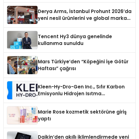
Derya Arms, İstanbul Prohunt 2026’da
yeni nesil ürünlerini ve global marka
vizyonunu sergiledi
Tencent Hy3 dünya genelinde
kullanıma sunuldu
Mars Türkiye’den “Köpeğini İşe Götür
Haftası” çağrısı
Kleen-Hy-Dro-Gen Inc., Sıfır Karbon
Emisyonlu Hidrojen Isıtma
Teknolojisinde ISO ve TSSA
Düzenleyici Onaylarını Aldı
Marie Rose kozmetik sektörüne giriş
yaptı
Daikin’den akıllı iklimlendirmede yeni