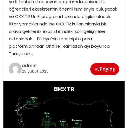
ve İstanbul’u kapsayan programda, üniversite
EKONOMI
öğrencileri ekosistemin önemli isimleriyle buluşacak
ve OKX TR UniFi programı hakkında bilgiler alacak.
MAGAZIN
İftar yemeklerinde ise OKX TR kullanıcılarıyla bir
araya gelinerek ekosistemdeki son gelişmeler
DÜNYA
aktarılacak. Türkiye’nin lider kripto para
platformlarından OKX TR, Ramazan ayı boyunca
OTOMOBIL
Türkiye’nin…
admin
Paylaş
25 Şubat 2025