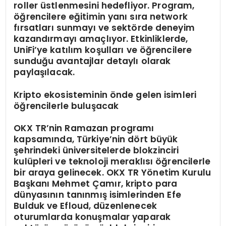
roller üstlenmesini hedefliyor. Program,
öğrencilere eğitimin yanı sıra network
fırsatları sunmayı ve sektörde deneyim
kazandırmayı amaçlıyor. Etkinliklerde,
UniFi’ye katılım koşulları ve öğrencilere
sunduğu avantajlar detaylı olarak
paylaşılacak.
K
ripto
ekosisteminin
ö
nde g
elen
isimleri
öğrencilerle buluşacak
OKX TR’nin Ramazan programı
kapsamında, Türkiye’nin dört büyük
şehrindeki üniversitelerde blokzinciri
kulüpleri ve teknoloji meraklısı öğrencilerle
bir araya gelinecek. OKX TR Yönetim Kurulu
Başkanı Mehmet Çamır, kripto para
dünyasının tanınmış isimlerinden Efe
Bulduk ve Efloud, düzenlenecek
oturumlarda konuşmalar yaparak