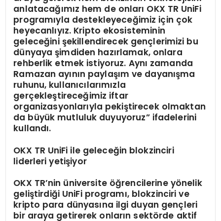
anlatacağımız hem de onları OKX TR UniFi
programıyla destekleyeceğimiz için çok
heyecanlıyız. Kripto ekosisteminin
geleceğini şekillendirecek gençlerimizi bu
dünyaya şimdiden hazırlamak, onlara
rehberlik etmek istiyoruz. Aynı zamanda
Ramazan ayının paylaşım ve dayanışma
ruhunu, kullanıcılarımızla
gerçekleştireceğimiz iftar
organizasyonlarıyla pekiştirecek olmaktan
da büyük mutluluk duyuyoruz” ifadelerini
kullandı.
O
KX TR UniFi
ile geleceğin blokzinciri
liderleri yetişiyor
OKX TR’nin üniversite öğrencilerine yönelik
geliştirdiği UniFi programı, blokzinciri ve
kripto para dünyasına ilgi duyan gençleri
bir araya getirerek onların sektörde aktif