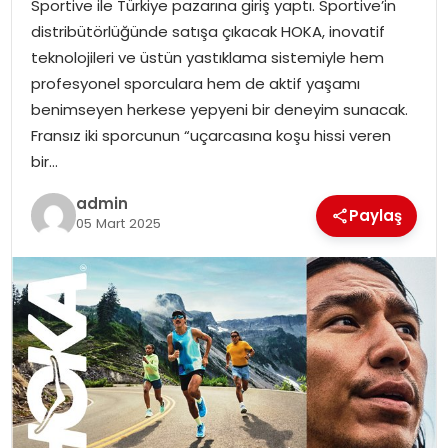
Sportive ile Türkiye pazarına giriş yaptı. Sportive’in
EKONOMI
distribütörlüğünde satışa çıkacak HOKA, inovatif
teknolojileri ve üstün yastıklama sistemiyle hem
MAGAZIN
profesyonel sporculara hem de aktif yaşamı
benimseyen herkese yepyeni bir deneyim sunacak.
DÜNYA
Fransız iki sporcunun “uçarcasına koşu hissi veren
bir…
OTOMOBIL
admin
Paylaş
05 Mart 2025