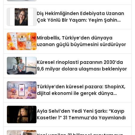
Diş Hekimliğinden Edebiyata Uzanan
Çok Yönlü Bir Yaşam: Yeşim Şahin
Yaman
Mirabellix, Türkiye’den dünyaya
uzanan güçlü büyümesini sürdürüyor
Küresel rinoplasti pazarının 2030’da
9,6 milyar dolara ulaşması bekleniyor
Türkiye’den küresel pazara: ShopinX,
dijital ekonomi ile gerçek dünya
alışverişini bir araya getirmeyi
hedefliyor
Ayla Selvi’den Yedi Yeni Şarkı: “Kayıp
Kasetler 1” 31 Temmuz’da Yayımlandı