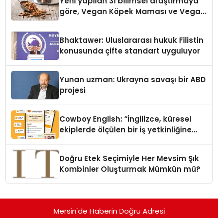
Yeni yapilan 31 bilimsel araştırmaya
göre, Vegan Köpek Maması ve Vegan
Kedi Mamasının İyi Sindirildiğini
Ortaya Koydu
Bhaktawer: Uluslararası hukuk Filistin
konusunda çifte standart uyguluyor
Yunan uzman: Ukrayna savaşı bir ABD
projesi
Cowboy English: “İngilizce, küresel
ekiplerde ölçülen bir iş yetkinliğine
dönüşüyor”
Doğru Etek Seçimiyle Her Mevsim Şık
Kombinler Oluşturmak Mümkün mü?
Mersin'de Haberin Doğru Adresi