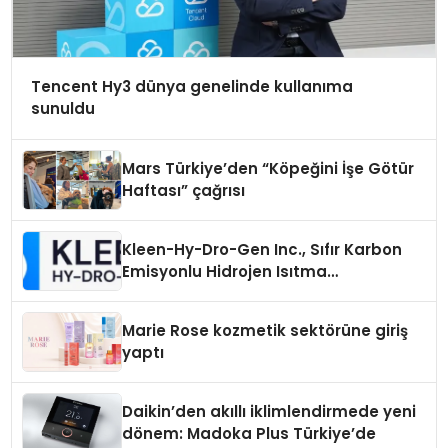
Tencent Hy3 dünya genelinde kullanıma
sunuldu
Mars Türkiye’den “Köpeğini İşe Götür
Haftası” çağrısı
Kleen-Hy-Dro-Gen Inc., Sıfır Karbon
Emisyonlu Hidrojen Isıtma
Teknolojisinde ISO ve TSSA
Düzenleyici Onaylarını Aldı
Marie Rose kozmetik sektörüne giriş
yaptı
Daikin’den akıllı iklimlendirmede yeni
dönem: Madoka Plus Türkiye’de