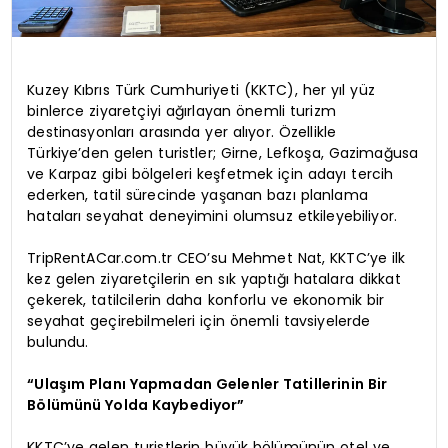
Kuzey Kıbrıs Türk Cumhuriyeti (KKTC), her yıl yüz
binlerce ziyaretçiyi ağırlayan önemli turizm
destinasyonları arasında yer alıyor. Özellikle
Türkiye’den gelen turistler; Girne, Lefkoşa, Gazimağusa
ve Karpaz gibi bölgeleri keşfetmek için adayı tercih
ederken, tatil sürecinde yaşanan bazı planlama
hataları seyahat deneyimini olumsuz etkileyebiliyor.
TripRentACar.com.tr CEO’su Mehmet Nat, KKTC’ye ilk
kez gelen ziyaretçilerin en sık yaptığı hatalara dikkat
çekerek, tatilcilerin daha konforlu ve ekonomik bir
seyahat geçirebilmeleri için önemli tavsiyelerde
bulundu.
“Ulaşım Planı Yapmadan Gelenler Tatillerinin Bir
Bölümünü Yolda Kaybediyor”
KKTC’ye gelen turistlerin büyük bölümünün otel ve