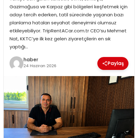
EKONOMI
Gazimağusa ve Karpaz gibi bölgeleri keşfetmek için
adayı tercih ederken, tatil sürecinde yaşanan bazı
MAGAZIN
planlama hataları seyahat deneyimini olumsuz
etkileyebiliyor. TripRentACar.com.tr CEO’su Mehmet
DÜNYA
Nat, KKTC’ye ilk kez gelen ziyaretçilerin en sık
yaptığı…
OTOMOBIL
haber
Paylaş
24 Haziran 2026