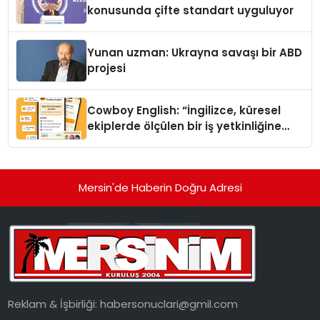
konusunda çifte standart uyguluyor
Yunan uzman: Ukrayna savaşı bir ABD
projesi
Cowboy English: “İngilizce, küresel
ekiplerde ölçülen bir iş yetkinliğine
dönüşüyor”
Mersin'de Haberin Doğru Adresi
Reklam & İşbirliği:
habersonuclari@gmil.com