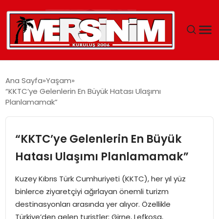
MERSIN
Ana Sayfa
Yaşam
“KKTC’ye Gelenlerin En Büyük Hatası Ulaşımı
YAŞAM
Planlamamak”
GÜNCEL
“KKTC’ye Gelenlerin En Büyük
SAĞLIK
Hatası Ulaşımı Planlamamak”
EĞITIM
Kuzey Kıbrıs Türk Cumhuriyeti (KKTC), her yıl yüz
binlerce ziyaretçiyi ağırlayan önemli turizm
SPOR
destinasyonları arasında yer alıyor. Özellikle
Türkiye’den gelen turistler; Girne, Lefkoşa,