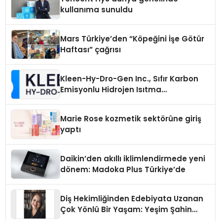
kullanıma sunuldu
Mars Türkiye’den “Köpeğini İşe Götür
Haftası” çağrısı
Kleen-Hy-Dro-Gen Inc., Sıfır Karbon
Emisyonlu Hidrojen Isıtma
Teknolojisinde ISO ve TSSA
Düzenleyici Onaylarını Aldı
Marie Rose kozmetik sektörüne giriş
yaptı
Daikin’den akıllı iklimlendirmede yeni
dönem: Madoka Plus Türkiye’de
Diş Hekimliğinden Edebiyata Uzanan
Çok Yönlü Bir Yaşam: Yeşim Şahin
Yaman