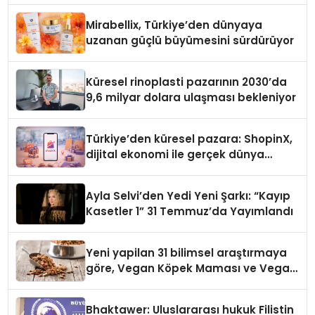
Mirabellix, Türkiye’den dünyaya
uzanan güçlü büyümesini sürdürüyor
Küresel rinoplasti pazarının 2030’da
9,6 milyar dolara ulaşması bekleniyor
Türkiye’den küresel pazara: ShopinX,
dijital ekonomi ile gerçek dünya
alışverişini bir araya getirmeyi
hedefliyor
Ayla Selvi’den Yedi Yeni Şarkı: “Kayıp
Kasetler 1” 31 Temmuz’da Yayımlandı
Yeni yapilan 31 bilimsel araştırmaya
göre, Vegan Köpek Maması ve Vegan
Kedi Mamasının İyi Sindirildiğini
Ortaya Koydu
Bhaktawer: Uluslararası hukuk Filistin