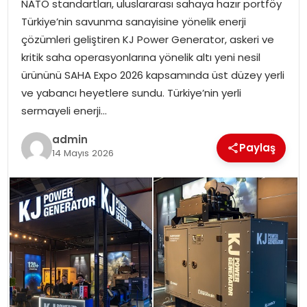
NATO standartları, uluslararası sahaya hazır portföy
EKONOMI
Türkiye’nin savunma sanayisine yönelik enerji
çözümleri geliştiren KJ Power Generator, askeri ve
MAGAZIN
kritik saha operasyonlarına yönelik altı yeni nesil
ürününü SAHA Expo 2026 kapsamında üst düzey yerli
DÜNYA
ve yabancı heyetlere sundu. Türkiye’nin yerli
sermayeli enerji…
OTOMOBIL
admin
Paylaş
14 Mayıs 2026