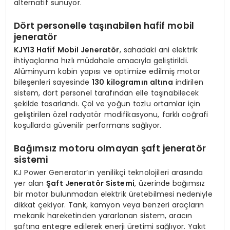
alternatif sunuyor.
Dört personelle taşınabilen hafif mobil
jeneratör
KJY13 Hafif Mobil Jeneratör
, sahadaki ani elektrik
ihtiyaçlarına hızlı müdahale amacıyla geliştirildi.
Alüminyum kabin yapısı ve optimize edilmiş motor
bileşenleri sayesinde
130 kilogramın altına
indirilen
sistem, dört personel tarafından elle taşınabilecek
şekilde tasarlandı. Çöl ve yoğun tozlu ortamlar için
geliştirilen özel radyatör modifikasyonu, farklı coğrafi
koşullarda güvenilir performans sağlıyor.
Bağımsız motoru olmayan şaft jeneratör
sistemi
KJ Power Generator’ın yenilikçi teknolojileri arasında
yer alan
Şaft Jeneratör Sistemi
, üzerinde bağımsız
bir motor bulunmadan elektrik üretebilmesi nedeniyle
dikkat çekiyor. Tank, kamyon veya benzeri araçların
mekanik hareketinden yararlanan sistem, aracın
şaftına entegre edilerek enerji üretimi sağlıyor. Yakıt