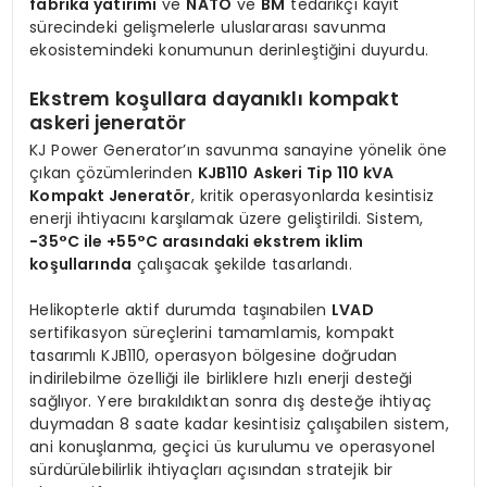
fabrika yatırımı
ve
NATO
ve
BM
tedarikçi kayıt
sürecindeki gelişmelerle uluslararası savunma
ekosistemindeki konumunun derinleştiğini duyurdu.
Ekstrem koşullara dayanıklı kompakt
askeri jeneratör
KJ Power Generator’ın savunma sanayine yönelik öne
çıkan çözümlerinden
KJB110 Askeri Tip 110 kVA
Kompakt Jeneratör
, kritik operasyonlarda kesintisiz
enerji ihtiyacını karşılamak üzere geliştirildi. Sistem,
−35°C ile +55°C arasındaki ekstrem iklim
koşullarında
çalışacak şekilde tasarlandı.
Helikopterle aktif durumda taşınabilen
LVAD
sertifikasyon süreçlerini tamamlamis, kompakt
tasarımlı KJB110, operasyon bölgesine doğrudan
indirilebilme özelliği ile birliklere hızlı enerji desteği
sağlıyor. Yere bırakıldıktan sonra dış desteğe ihtiyaç
duymadan 8 saate kadar kesintisiz çalışabilen sistem,
ani konuşlanma, geçici üs kurulumu ve operasyonel
sürdürülebilirlik ihtiyaçları açısından stratejik bir