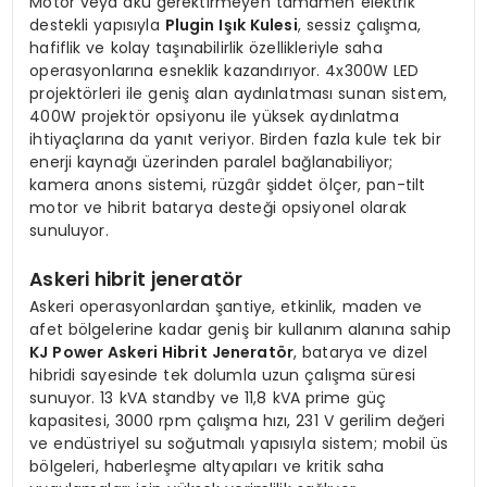
Motor veya akü gerektirmeyen tamamen elektrik
destekli yapısıyla
Plugin Işık Kulesi
, sessiz çalışma,
hafiflik ve kolay taşınabilirlik özellikleriyle saha
operasyonlarına esneklik kazandırıyor. 4x300W LED
projektörleri ile geniş alan aydınlatması sunan sistem,
400W projektör opsiyonu ile yüksek aydınlatma
ihtiyaçlarına da yanıt veriyor. Birden fazla kule tek bir
enerji kaynağı üzerinden paralel bağlanabiliyor;
kamera anons sistemi, rüzgâr şiddet ölçer, pan-tilt
motor ve hibrit batarya desteği opsiyonel olarak
sunuluyor.
Askeri hibrit jeneratör
Askeri operasyonlardan şantiye, etkinlik, maden ve
afet bölgelerine kadar geniş bir kullanım alanına sahip
KJ Power Askeri Hibrit Jeneratör
, batarya ve dizel
hibridi sayesinde tek dolumla uzun çalışma süresi
sunuyor. 13 kVA standby ve 11,8 kVA prime güç
kapasitesi, 3000 rpm çalışma hızı, 231 V gerilim değeri
ve endüstriyel su soğutmalı yapısıyla sistem; mobil üs
bölgeleri, haberleşme altyapıları ve kritik saha