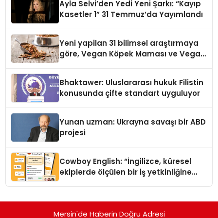
Ayla Selvi’den Yedi Yeni Şarkı: “Kayıp
Kasetler 1” 31 Temmuz’da Yayımlandı
Yeni yapilan 31 bilimsel araştırmaya
göre, Vegan Köpek Maması ve Vegan
Kedi Mamasının İyi Sindirildiğini
Ortaya Koydu
Bhaktawer: Uluslararası hukuk Filistin
konusunda çifte standart uyguluyor
Yunan uzman: Ukrayna savaşı bir ABD
projesi
Cowboy English: “İngilizce, küresel
ekiplerde ölçülen bir iş yetkinliğine
dönüşüyor”
Mersin'de Haberin Doğru Adresi