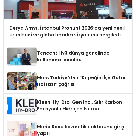
Derya Arms, İstanbul Prohunt 2026’da yeni nesil
ürünlerini ve global marka vizyonunu sergiledi
Tencent Hy3 dünya genelinde
kullanıma sunuldu
Mars Türkiye’den “Köpeğini İşe Götür
Haftası” çağrısı
Kleen-Hy-Dro-Gen Inc., Sıfır Karbon
Emisyonlu Hidrojen Isıtma
Teknolojisinde ISO ve TSSA
Düzenleyici Onaylarını Aldı
Marie Rose kozmetik sektörüne giriş
yaptı