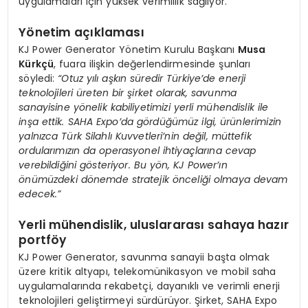
uygulamaları için yüksek verimlilik sağlıyor.
Yönetim açıklaması
KJ Power Generator Yönetim Kurulu Başkanı
Musa
Kürkçü
, fuara ilişkin değerlendirmesinde şunları
söyledi:
“Otuz yılı aşkın süredir Türkiye’de enerji
teknolojileri üreten bir şirket olarak, savunma
sanayisine yönelik kabiliyetimizi yerli mühendislik ile
inşa ettik. SAHA Expo’da gördüğümüz ilgi, ürünlerimizin
yalnızca Türk Silahlı Kuvvetleri’nin değil, müttefik
ordularımızın da operasyonel ihtiyaçlarına cevap
verebildiğini gösteriyor. Bu yön, KJ Power’ın
önümüzdeki dönemde stratejik önceliği olmaya devam
edecek.”
Yerli mühendislik, uluslararası sahaya hazır
portföy
KJ Power Generator, savunma sanayii başta olmak
üzere kritik altyapı, telekomünikasyon ve mobil saha
uygulamalarında rekabetçi, dayanıklı ve verimli enerji
teknolojileri geliştirmeyi sürdürüyor. Şirket, SAHA Expo