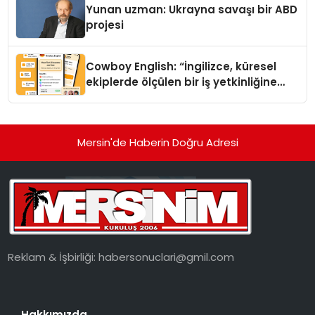
Yunan uzman: Ukrayna savaşı bir ABD
projesi
Cowboy English: “İngilizce, küresel
ekiplerde ölçülen bir iş yetkinliğine
dönüşüyor”
Mersin'de Haberin Doğru Adresi
Reklam & İşbirliği:
habersonuclari@gmil.com
Hakkımızda