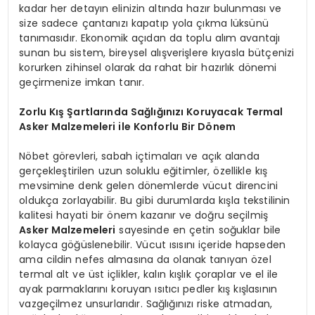
kadar her detayın elinizin altında hazır bulunması ve
size sadece çantanızı kapatıp yola çıkma lüksünü
tanımasıdır. Ekonomik açıdan da toplu alım avantajı
sunan bu sistem, bireysel alışverişlere kıyasla bütçenizi
korurken zihinsel olarak da rahat bir hazırlık dönemi
geçirmenize imkan tanır.
Zorlu Kış Şartlarında Sağlığınızı Koruyacak Termal
Asker Malzemeleri ile Konforlu Bir Dönem
Nöbet görevleri, sabah içtimaları ve açık alanda
gerçekleştirilen uzun soluklu eğitimler, özellikle kış
mevsimine denk gelen dönemlerde vücut direncini
oldukça zorlayabilir. Bu gibi durumlarda kışla tekstilinin
kalitesi hayati bir önem kazanır ve doğru seçilmiş
Asker Malzemeleri
sayesinde en çetin soğuklar bile
kolayca göğüslenebilir. Vücut ısısını içeride hapseden
ama cildin nefes almasına da olanak tanıyan özel
termal alt ve üst içlikler, kalın kışlık çoraplar ve el ile
ayak parmaklarını koruyan ısıtıcı pedler kış kışlasının
vazgeçilmez unsurlarıdır. Sağlığınızı riske atmadan,