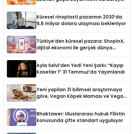
Küresel rinoplasti pazarının 2030’da
9,6 milyar dolara ulaşması bekleniyor
Türkiye’den küresel pazara: ShopinX,
dijital ekonomi ile gerçek dünya
alışverişini bir araya getirmeyi
hedefliyor
Ayla Selvi’den Yedi Yeni Şarkı: “Kayıp
Kasetler 1” 31 Temmuz’da Yayımlandı
Yeni yapilan 31 bilimsel araştırmaya
göre, Vegan Köpek Maması ve Vegan
Kedi Mamasının İyi Sindirildiğini
Ortaya Koydu
Bhaktawer: Uluslararası hukuk Filistin
konusunda çifte standart uyguluyor