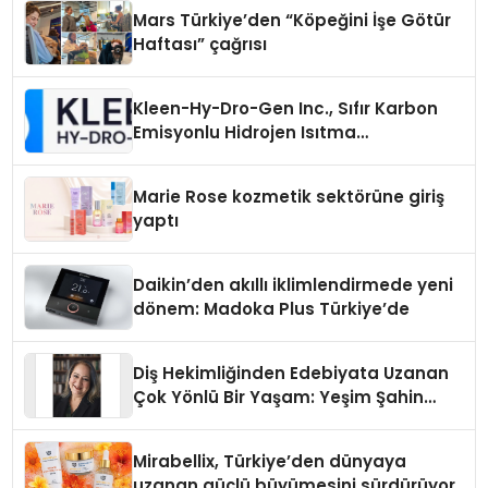
Mars Türkiye’den “Köpeğini İşe Götür
Haftası” çağrısı
Kleen-Hy-Dro-Gen Inc., Sıfır Karbon
Emisyonlu Hidrojen Isıtma
Teknolojisinde ISO ve TSSA
Düzenleyici Onaylarını Aldı
Marie Rose kozmetik sektörüne giriş
yaptı
Daikin’den akıllı iklimlendirmede yeni
dönem: Madoka Plus Türkiye’de
Diş Hekimliğinden Edebiyata Uzanan
Çok Yönlü Bir Yaşam: Yeşim Şahin
Yaman
Mirabellix, Türkiye’den dünyaya
uzanan güçlü büyümesini sürdürüyor