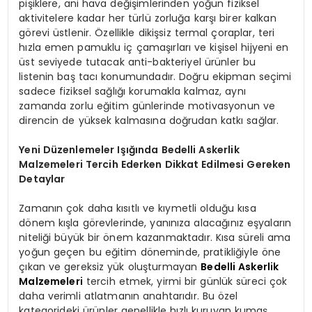
pişiklere, ani hava değişimlerinden yoğun fiziksel
aktivitelere kadar her türlü zorluğa karşı birer kalkan
görevi üstlenir. Özellikle dikişsiz termal çoraplar, teri
hızla emen pamuklu iç çamaşırları ve kişisel hijyeni en
üst seviyede tutacak anti-bakteriyel ürünler bu
listenin baş tacı konumundadır. Doğru ekipman seçimi
sadece fiziksel sağlığı korumakla kalmaz, aynı
zamanda zorlu eğitim günlerinde motivasyonun ve
direncin de yüksek kalmasına doğrudan katkı sağlar.
Yeni Düzenlemeler Işığında Bedelli Askerlik
Malzemeleri Tercih Ederken Dikkat Edilmesi Gereken
Detaylar
Zamanın çok daha kısıtlı ve kıymetli olduğu kısa
dönem kışla görevlerinde, yanınıza alacağınız eşyaların
niteliği büyük bir önem kazanmaktadır. Kısa süreli ama
yoğun geçen bu eğitim döneminde, pratikliğiyle öne
çıkan ve gereksiz yük oluşturmayan
Bedelli Askerlik
Malzemeleri
tercih etmek, yirmi bir günlük süreci çok
daha verimli atlatmanın anahtarıdır. Bu özel
kategorideki ürünler genellikle hızlı kuruyan kumaş