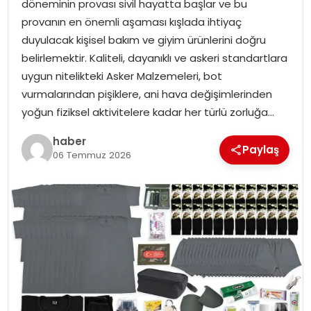
döneminin provası sivil hayatta başlar ve bu
EKONOMI
provanın en önemli aşaması kışlada ihtiyaç
duyulacak kişisel bakım ve giyim ürünlerini doğru
MAGAZIN
belirlemektir. Kaliteli, dayanıklı ve askeri standartlara
uygun nitelikteki Asker Malzemeleri, bot
DÜNYA
vurmalarından pişiklere, ani hava değişimlerinden
yoğun fiziksel aktivitelere kadar her türlü zorluğa…
OTOMOBIL
haber
Paylaş
06 Temmuz 2026