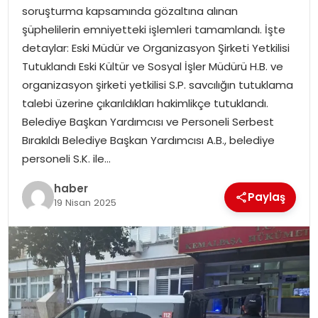
EKONOMI
soruşturma kapsamında gözaltına alınan
şüphelilerin emniyetteki işlemleri tamamlandı. İşte
MAGAZIN
detaylar: Eski Müdür ve Organizasyon Şirketi Yetkilisi
Tutuklandı Eski Kültür ve Sosyal İşler Müdürü H.B. ve
DÜNYA
organizasyon şirketi yetkilisi S.P. savcılığın tutuklama
talebi üzerine çıkarıldıkları hakimlikçe tutuklandı.
OTOMOBIL
Belediye Başkan Yardımcısı ve Personeli Serbest
Bırakıldı Belediye Başkan Yardımcısı A.B., belediye
personeli S.K. ile…
haber
Paylaş
19 Nisan 2025