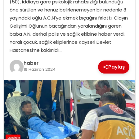
(50), iddiaya göre psikolojik rahatsızlığı bulunduğu
EKONOMI
öne sürülen ve henüz belirlenemeyen bir nedenle 8
yaşındaki oğlu A.C.N’ye ekmek bıçağını fırlattı. Olayın
MAGAZIN
Gelişimi Oğlunun bacağından yaralandığını gören
baba A.N, derhal polis ve sağlık ekibine haber verdi.
DÜNYA
Yaralı çocuk, sağlık ekiplerince Kayseri Devlet
Hastanesi’ne kaldırıldı….
OTOMOBIL
haber
Paylaş
16 Haziran 2024