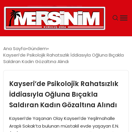
MERSIN
Ana Sayfa
Gündem
Kayseri’de Psikolojik Rahatsızlık İddiasıyla Oğluna Bıçakla
YAŞAM
Saldıran Kadın Gözaltına Alındı
GÜNCEL
Kayseri’de Psikolojik Rahatsızlık
SAĞLIK
İddiasıyla Oğluna Bıçakla
Saldıran Kadın Gözaltına Alındı
EĞITIM
Kayseri’de Yaşanan Olay Kayseri’de Yeşilmahalle
SPOR
Araplı Sokak’ta bulunan müstakil evde yaşayan E.N.