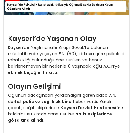
Kayseri’de Yaşanan Olay
Kayseri’de Yeşilmahalle Araplı Sokak’ta bulunan
müstakil evde yaşayan E.N. (50), iddiaya göre psikolojik
rahatsızlığı bulunduğu öne sürülen ve henüz
belirlenemeyen bir nedenle 8 yaşındaki oğlu A.C.N’ye
ekmek bıçağını fırlattı
.
Olayın Gelişimi
Oğlunun bacağından yaralandığını gören baba A.N,
derhal
polis ve sağlık ekibine
haber verdi. Yaralı
çocuk, sağlık ekiplerince
Kayseri Devlet Hastanesi’ne
kaldırıldı. Bu sırada anne E.N. ise
polis ekiplerince
gözaltına alındı
.