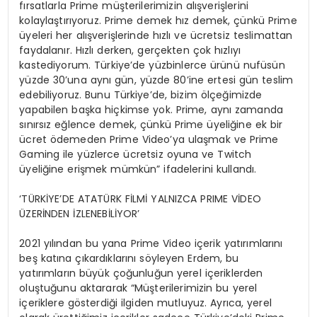
fırsatlarla Prime müşterilerimizin alışverişlerini
kolaylaştırıyoruz. Prime demek hız demek, çünkü Prime
üyeleri her alışverişlerinde hızlı ve ücretsiz teslimattan
faydalanır. Hızlı derken, gerçekten çok hızlıyı
kastediyorum. Türkiye’de yüzbinlerce ürünü nufüsün
yüzde 30’una aynı gün, yüzde 80’ine ertesi gün teslim
edebiliyoruz. Bunu Türkiye’de, bizim ölçeğimizde
yapabilen başka hiçkimse yok. Prime, aynı zamanda
sınırsız eğlence demek, çünkü Prime üyeliğine ek bir
ücret ödemeden Prime Video’ya ulaşmak ve Prime
Gaming ile yüzlerce ücretsiz oyuna ve Twitch
üyeliğine erişmek mümkün” ifadelerini kullandı.
‘TÜRKİYE’DE ATATÜRK FİLMİ YALNIZCA PRIME VİDEO
ÜZERİNDEN İZLENEBİLİYOR’
2021 yılından bu yana Prime Video içerik yatırımlarını
beş katına çıkardıklarını söyleyen Erdem, bu
yatırımların büyük çoğunluğun yerel içeriklerden
oluştuğunu aktararak “Müşterilerimizin bu yerel
içeriklere gösterdiği ilgiden mutluyuz. Ayrıca, yerel