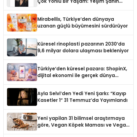
Çok Yönlü Bir Yaşam: Yeşim Şahin
Yaman
Mirabellix, Türkiye’den dünyaya
uzanan güçlü büyümesini sürdürüyor
Küresel rinoplasti pazarının 2030’da
9,6 milyar dolara ulaşması bekleniyor
Türkiye’den küresel pazara: ShopinX,
dijital ekonomi ile gerçek dünya
alışverişini bir araya getirmeyi
hedefliyor
Ayla Selvi’den Yedi Yeni Şarkı: “Kayıp
Kasetler 1” 31 Temmuz’da Yayımlandı
Yeni yapilan 31 bilimsel araştırmaya
göre, Vegan Köpek Maması ve Vegan
Kedi Mamasının İyi Sindirildiğini