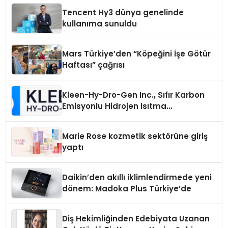
Tencent Hy3 dünya genelinde
kullanıma sunuldu
Mars Türkiye’den “Köpeğini İşe Götür
Haftası” çağrısı
Kleen-Hy-Dro-Gen Inc., Sıfır Karbon
Emisyonlu Hidrojen Isıtma
Teknolojisinde ISO ve TSSA
Düzenleyici Onaylarını Aldı
Marie Rose kozmetik sektörüne giriş
yaptı
Daikin’den akıllı iklimlendirmede yeni
dönem: Madoka Plus Türkiye’de
Diş Hekimliğinden Edebiyata Uzanan