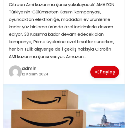
EKONOMI
Citroen Ami kazanma şansı yakalayacak’ AMAZON
Türkiye’nin ‘Gülümseten Kasım’ kampanyası,
MAGAZIN
oyuncaktan elektroniğe, modadan ev ürünlerine
kadar yüz binlerce üründe özel indirimlerle devam
DÜNYA
ediyor. 30 Kasım’a kadar devam edecek olan
kampanya, Prime üyelerine özel fırsatlar sunarken,
OTOMOBIL
her bin TL’lik alışverişe de 1 çekiliş hakkıyla Citroën
AMI kazanma şansı veriyor. Amazon…
admin
Paylaş
12 Kasım 2024