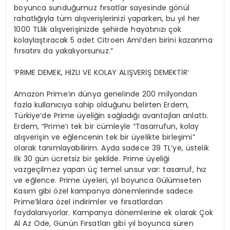
boyunca sunduğumuz fırsatlar sayesinde gönül
rahatlığıyla tüm alışverişlerinizi yaparken, bu yıl her
1000 TLlik alışverişinizde şehirde hayatınızı çok
kolaylaştıracak 5 adet Citroen Ami’den birini kazanma
fırsatını da yakalıyorsunuz.”
‘PRIME DEMEK, HIZLI VE KOLAY ALIŞVERİŞ DEMEKTİR’
Amazon Prime’ın dünya genelinde 200 milyondan
fazla kullanıcıya sahip olduğunu belirten Erdem,
Türkiye’de Prime üyeliğin sağladığı avantajları anlattı.
Erdem, “Prime’ı tek bir cümleyle “Tasarrufun, kolay
alışverişin ve eğlencenin tek bir üyelikte birleşimi”
olarak tanımlayabilirim. Ayda sadece 39 TL’ye, üstelik
ilk 30 gün ücretsiz bir şekilde. Prime üyeliği
vazgeçilmez yapan üç temel unsur var: tasarruf, hız
ve eğlence. Prime üyeleri, yıl boyunca Gülümseten
Kasım gibi özel kampanya dönemlerinde sadece
Prime’lılara özel indirimler ve fırsatlardan
faydalanıyorlar. Kampanya dönemlerine ek olarak Çok
Al Az Öde, Günün Fırsatları gibi yıl boyunca süren