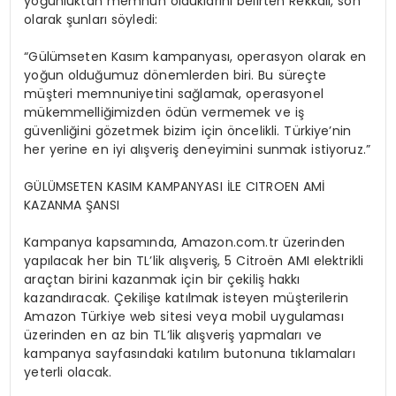
yoğunluktan memnun olduklarını belirten Rekkali, son
olarak şunları söyledi:
“Gülümseten Kasım kampanyası, operasyon olarak en
yoğun olduğumuz dönemlerden biri. Bu süreçte
müşteri memnuniyetini sağlamak, operasyonel
mükemmelliğimizden ödün vermemek ve iş
güvenliğini gözetmek bizim için öncelikli. Türkiye’nin
her yerine en iyi alışveriş deneyimini sunmak istiyoruz.”
GÜLÜMSETEN KASIM KAMPANYASI İLE CITROEN AMİ
KAZANMA ŞANSI
Kampanya kapsamında, Amazon.com.tr üzerinden
yapılacak her bin TL’lik alışveriş, 5 Citroën AMI elektrikli
araçtan birini kazanmak için bir çekiliş hakkı
kazandıracak. Çekilişe katılmak isteyen müşterilerin
Amazon Türkiye web sitesi veya mobil uygulaması
üzerinden en az bin TL’lik alışveriş yapmaları ve
kampanya sayfasındaki katılım butonuna tıklamaları
yeterli olacak.