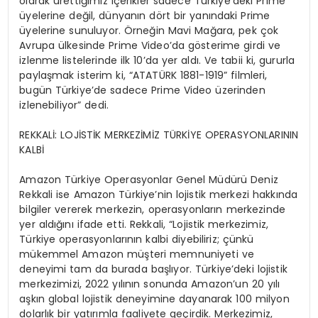
olarak ürettiğimiz içerikler sadece Türkiye’deki Prime
üyelerine değil, dünyanın dört bir yanındaki Prime
üyelerine sunuluyor. Örneğin Mavi Mağara, pek çok
Avrupa ülkesinde Prime Video’da gösterime girdi ve
izlenme listelerinde ilk 10’da yer aldı. Ve tabii ki, gururla
paylaşmak isterim ki, “ATATÜRK 1881-1919” filmleri,
bugün Türkiye’de sadece Prime Video üzerinden
izlenebiliyor” dedi.
REKKALİ: LOJİSTİK MERKEZİMİZ TÜRKİYE OPERASYONLARININ
KALBİ
Amazon Türkiye Operasyonlar Genel Müdürü Deniz
Rekkali ise Amazon Türkiye’nin lojistik merkezi hakkında
bilgiler vererek merkezin, operasyonların merkezinde
yer aldığını ifade etti. Rekkali, “Lojistik merkezimiz,
Türkiye operasyonlarının kalbi diyebiliriz; çünkü
mükemmel Amazon müşteri memnuniyeti ve
deneyimi tam da burada başlıyor. Türkiye’deki lojistik
merkezimizi, 2022 yılının sonunda Amazon’un 20 yılı
aşkın global lojistik deneyimine dayanarak 100 milyon
dolarlık bir yatırımla faaliyete geçirdik. Merkezimiz,