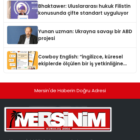
Ortaya Koydu
Bhaktawer: Uluslararası hukuk Filistin
konusunda çifte standart uyguluyor
Yunan uzman: Ukrayna savaşı bir ABD
projesi
Cowboy English: “İngilizce, küresel
ekiplerde ölçülen bir iş yetkinliğine
dönüşüyor”
Mersin'de Haberin Doğru Adresi