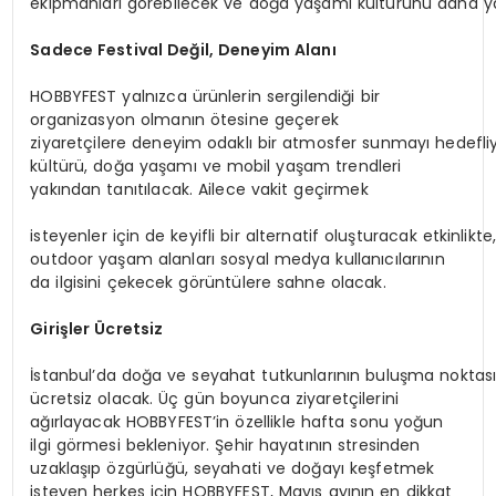
ekipmanları görebilecek ve doğa yaşamı kültürünü daha ya
Sadece
Festival
Değil,
Deneyim
Alanı
HOBBYFEST yalnızca ürünlerin sergilendiği bir
organizasyon olmanın ötesine geçerek
ziyaretçilere deneyim odaklı bir atmosfer sunmayı hedefli
kültürü, doğa yaşamı ve mobil yaşam trendleri
yakından tanıtılacak. Ailece vakit geçirmek
isteyenler için de keyifli bir alternatif oluşturacak etkinlik
outdoor yaşam alanları sosyal medya kullanıcılarının
da ilgisini çekecek görüntülere sahne olacak.
Girişler
Ücretsiz
İstanbul’da doğa ve seyahat tutkunlarının buluşma noktası 
ücretsiz olacak. Üç gün boyunca ziyaretçilerini
ağırlayacak HOBBYFEST’in özellikle hafta sonu yoğun
ilgi görmesi bekleniyor. Şehir hayatının stresinden
uzaklaşıp özgürlüğü, seyahati ve doğayı keşfetmek
isteyen herkes için HOBBYFEST, Mayıs ayının en dikkat