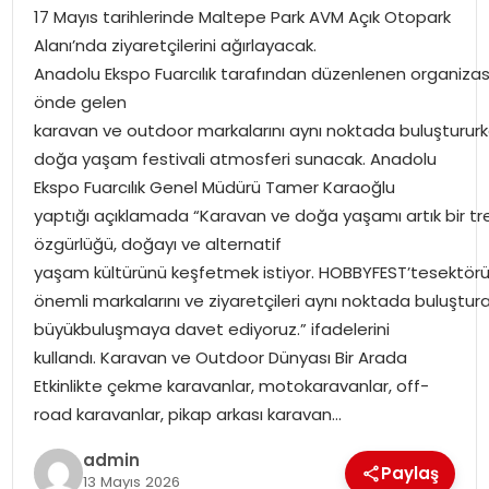
EKONOMI
17 Mayıs tarihlerinde Maltepe Park AVM Açık Otopark
Alanı’nda ziyaretçilerini ağırlayacak.
MAGAZIN
Anadolu Ekspo Fuarcılık tarafından düzenlenen organizasy
önde gelen
DÜNYA
karavan ve outdoor markalarını aynı noktada buluştururke
doğa yaşam festivali atmosferi sunacak. Anadolu
OTOMOBIL
Ekspo Fuarcılık Genel Müdürü Tamer Karaoğlu
yaptığı açıklamada “Karavan ve doğa yaşamı artık bir tre
özgürlüğü, doğayı ve alternatif
yaşam kültürünü keşfetmek istiyor. HOBBYFEST’tesektör
önemli markalarını ve ziyaretçileri aynı noktada buluştur
büyükbuluşmaya davet ediyoruz.” ifadelerini
kullandı. Karavan ve Outdoor Dünyası Bir Arada
Etkinlikte çekme karavanlar, motokaravanlar, off-
road karavanlar, pikap arkası karavan…
admin
Paylaş
13 Mayıs 2026