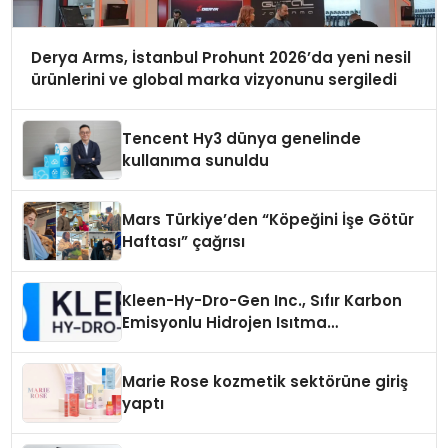
Derya Arms, İstanbul Prohunt 2026’da yeni nesil
ürünlerini ve global marka vizyonunu sergiledi
Tencent Hy3 dünya genelinde
kullanıma sunuldu
Mars Türkiye’den “Köpeğini İşe Götür
Haftası” çağrısı
Kleen-Hy-Dro-Gen Inc., Sıfır Karbon
Emisyonlu Hidrojen Isıtma
Teknolojisinde ISO ve TSSA
Düzenleyici Onaylarını Aldı
Marie Rose kozmetik sektörüne giriş
yaptı