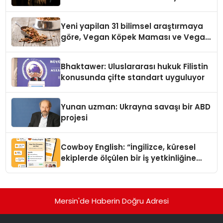
Yeni yapilan 31 bilimsel araştırmaya
göre, Vegan Köpek Maması ve Vegan
Kedi Mamasının İyi Sindirildiğini
Ortaya Koydu
Bhaktawer: Uluslararası hukuk Filistin
konusunda çifte standart uyguluyor
Yunan uzman: Ukrayna savaşı bir ABD
projesi
Cowboy English: “İngilizce, küresel
ekiplerde ölçülen bir iş yetkinliğine
dönüşüyor”
Mersin'de Haberin Doğru Adresi