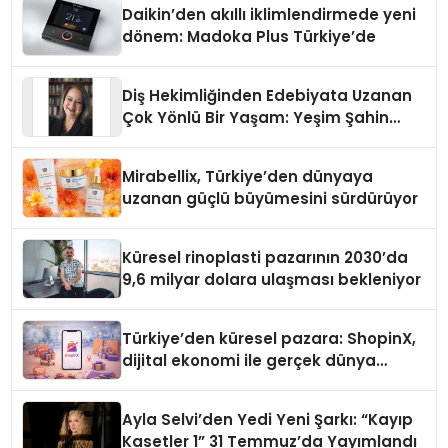
Daikin’den akıllı iklimlendirmede yeni
dönem: Madoka Plus Türkiye’de
Diş Hekimliğinden Edebiyata Uzanan
Çok Yönlü Bir Yaşam: Yeşim Şahin
Yaman
Mirabellix, Türkiye’den dünyaya
uzanan güçlü büyümesini sürdürüyor
Küresel rinoplasti pazarının 2030’da
9,6 milyar dolara ulaşması bekleniyor
Türkiye’den küresel pazara: ShopinX,
dijital ekonomi ile gerçek dünya
alışverişini bir araya getirmeyi
hedefliyor
Ayla Selvi’den Yedi Yeni Şarkı: “Kayıp
Kasetler 1” 31 Temmuz’da Yayımlandı