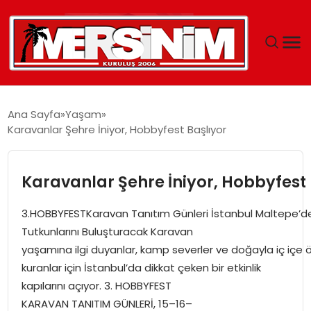
MERSIN
Ana Sayfa
Yaşam
Karavanlar Şehre İniyor, Hobbyfest Başlıyor
YAŞAM
GÜNCEL
Karavanlar Şehre İniyor, Hobbyfest 
SAĞLIK
3.HOBBYFESTKaravan Tanıtım Günleri İstanbul Maltepe’d
Tutkunlarını Buluşturacak Karavan
EĞITIM
yaşamına ilgi duyanlar, kamp severler ve doğayla iç içe 
kuranlar için İstanbul’da dikkat çeken bir etkinlik
SPOR
kapılarını açıyor. 3. HOBBYFEST
KARAVAN TANITIM GÜNLERİ, 15–16–