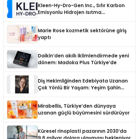
Kleen-Hy-Dro-Gen Inc., Sıfır Karbon
Emisyonlu Hidrojen Isıtma
Teknolojisinde ISO ve TSSA
Düzenleyici Onaylarını Aldı
Marie Rose kozmetik sektörüne giriş
yaptı
Daikin’den akıllı iklimlendirmede yeni
dönem: Madoka Plus Türkiye’de
Diş Hekimliğinden Edebiyata Uzanan
Çok Yönlü Bir Yaşam: Yeşim Şahin
Yaman
Mirabellix, Türkiye’den dünyaya
uzanan güçlü büyümesini sürdürüyor
Küresel rinoplasti pazarının 2030’da
9,6 milyar dolara ulaşması bekleniyor