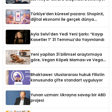
Türkiye’den küresel pazara: ShopinX,
dijital ekonomi ile gerçek dünya
alışverişini bir araya getirmeyi
hedefliyor
Ayla Selvi’den Yedi Yeni Şarkı: “Kayıp
Kasetler 1” 31 Temmuz’da Yayımlandı
Yeni yapilan 31 bilimsel araştırmaya
göre, Vegan Köpek Maması ve Vegan
Kedi Mamasının İyi Sindirildiğini
Ortaya Koydu
Bhaktawer: Uluslararası hukuk Filistin
konusunda çifte standart uyguluyor
Yunan uzman: Ukrayna savaşı bir ABD
projesi