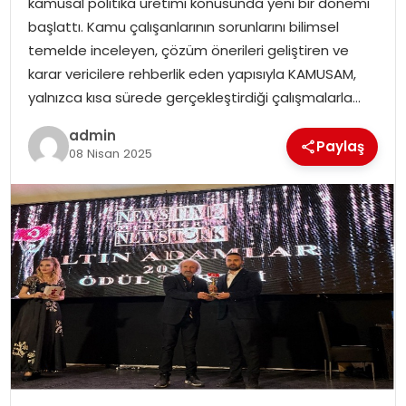
kamusal politika üretimi konusunda yeni bir dönemi
EKONOMI
başlattı. Kamu çalışanlarının sorunlarını bilimsel
temelde inceleyen, çözüm önerileri geliştiren ve
MAGAZIN
karar vericilere rehberlik eden yapısıyla KAMUSAM,
yalnızca kısa sürede gerçekleştirdiği çalışmalarla…
DÜNYA
admin
Paylaş
OTOMOBIL
08 Nisan 2025