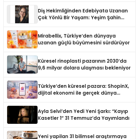
Diş Hekimliğinden Edebiyata Uzanan
Çok Yönlü Bir Yaşam: Yeşim Şahin
Yaman
Mirabellix, Türkiye’den dünyaya
uzanan güçlü büyümesini sürdürüyor
Küresel rinoplasti pazarının 2030’da
9,6 milyar dolara ulaşması bekleniyor
Türkiye’den küresel pazara: ShopinX,
dijital ekonomi ile gerçek dünya
alışverişini bir araya getirmeyi
hedefliyor
Ayla Selvi’den Yedi Yeni Şarkı: “Kayıp
Kasetler 1” 31 Temmuz’da Yayımlandı
Yeni yapilan 31 bilimsel araştırmaya