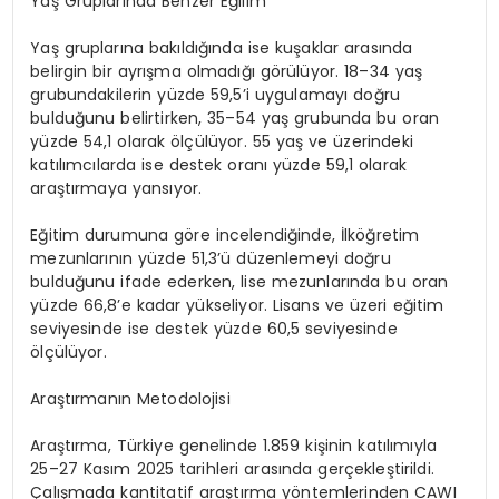
Yaş Gruplarında Benzer Eğilim
Yaş gruplarına bakıldığında ise kuşaklar arasında
belirgin bir ayrışma olmadığı görülüyor. 18–34 yaş
grubundakilerin yüzde 59,5’i uygulamayı doğru
bulduğunu belirtirken, 35–54 yaş grubunda bu oran
yüzde 54,1 olarak ölçülüyor. 55 yaş ve üzerindeki
katılımcılarda ise destek oranı yüzde 59,1 olarak
araştırmaya yansıyor.
Eğitim durumuna göre incelendiğinde, İlköğretim
mezunlarının yüzde 51,3’ü düzenlemeyi doğru
bulduğunu ifade ederken, lise mezunlarında bu oran
yüzde 66,8’e kadar yükseliyor. Lisans ve üzeri eğitim
seviyesinde ise destek yüzde 60,5 seviyesinde
ölçülüyor.
Araştırmanın Metodolojisi
Araştırma, Türkiye genelinde 1.859 kişinin katılımıyla
25–27 Kasım 2025 tarihleri arasında gerçekleştirildi.
Çalışmada kantitatif araştırma yöntemlerinden CAWI