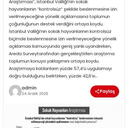
Araştırması”, İstanbul Valiliği’nin sokak
EKONOMI
hayvanlarının “kontrolsüz” şekilde beslenmesine izin
verilmeyeceğine yönelik açıklamasına toplumun
MAGAZIN
çoğunluğunun destek verdiğini ortaya koydu.
İstanbul Valiliği’nin sokak hayvanlarının kontrolsüz
DÜNYA
biçimde beslenmesine izin verilmeyeceğine yönelik
açıklaması kamuoyunda geniş yankı uyandırırken,
OTOMOBIL
Areda Surveytarafından gerçekleştirilen araştırma
toplumun konuya yaklaşımını ortaya koydu.
Araştırmaya katılanların yüzde 57,4’ü uygulamayı
doğru bulduğunu belirtirken, yüzde 42,6’sı…
admin
Paylaş
24 Aralık 2025