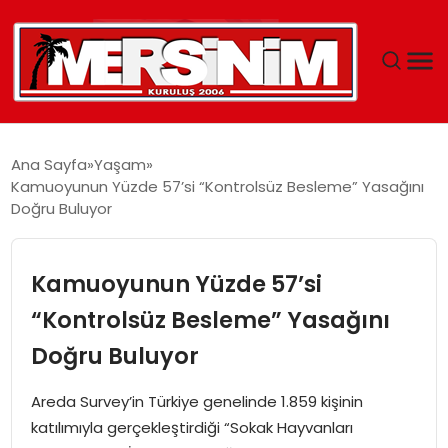
MERSIN
Ana Sayfa
Yaşam
Kamuoyunun Yüzde 57’si “Kontrolsüz Besleme” Yasağını
YAŞAM
Doğru Buluyor
GÜNCEL
Kamuoyunun Yüzde 57’si
SAĞLIK
“Kontrolsüz Besleme” Yasağını
Doğru Buluyor
EĞITIM
Areda Survey’in Türkiye genelinde 1.859 kişinin
SPOR
katılımıyla gerçekleştirdiği “Sokak Hayvanları