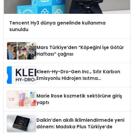
Tencent Hy3 dünya genelinde kullanıma
sunuldu
Mars Türkiye’den “Köpeğini İşe Götür
Haftası” çağrısı
Kleen-Hy-Dro-Gen Inc., Sıfır Karbon
Emisyonlu Hidrojen Isıtma
Teknolojisinde ISO ve TSSA
Düzenleyici Onaylarını Aldı
Marie Rose kozmetik sektörüne giriş
yaptı
Daikin’den akıllı iklimlendirmede yeni
dönem: Madoka Plus Türkiye’de