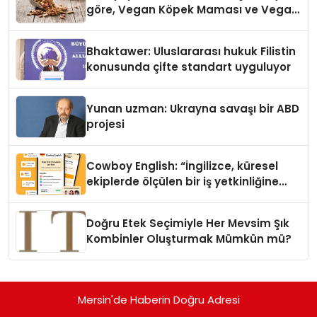
göre, Vegan Köpek Maması ve Vegan
Kedi Mamasının İyi Sindirildiğini
Ortaya Koydu
Bhaktawer: Uluslararası hukuk Filistin
konusunda çifte standart uyguluyor
Yunan uzman: Ukrayna savaşı bir ABD
projesi
Cowboy English: “İngilizce, küresel
ekiplerde ölçülen bir iş yetkinliğine
dönüşüyor”
Doğru Etek Seçimiyle Her Mevsim Şık
Kombinler Oluşturmak Mümkün mü?
Mersin'de Haberin Doğru Adresi