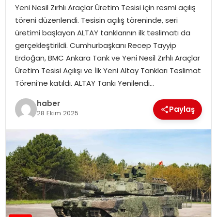
EKONOMI
Yeni Nesil Zırhlı Araçlar Üretim Tesisi için resmi açılış
töreni düzenlendi. Tesisin açılış töreninde, seri
MAGAZIN
üretimi başlayan ALTAY tanklarının ilk teslimatı da
gerçekleştirildi. Cumhurbaşkanı Recep Tayyip
DÜNYA
Erdoğan, BMC Ankara Tank ve Yeni Nesil Zırhlı Araçlar
Üretim Tesisi Açılışı ve İlk Yeni Altay Tankları Teslimat
OTOMOBIL
Töreni’ne katıldı. ALTAY Tankı Yenilendi…
haber
Paylaş
28 Ekim 2025