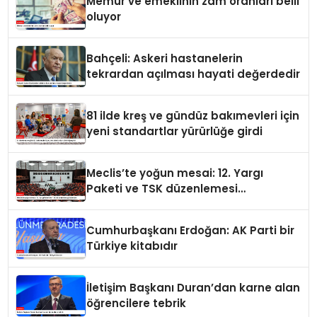
Memur ve emeklinin zam oranları belli
oluyor
Bahçeli: Askeri hastanelerin
tekrardan açılması hayati değerdedir
81 ilde kreş ve gündüz bakımevleri için
yeni standartlar yürürlüğe girdi
Meclis’te yoğun mesai: 12. Yargı
Paketi ve TSK düzenlemesi
gündemde
Cumhurbaşkanı Erdoğan: AK Parti bir
Türkiye kitabıdır
İletişim Başkanı Duran’dan karne alan
öğrencilere tebrik