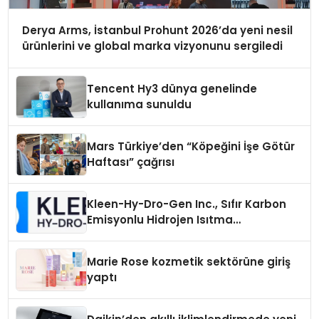
Derya Arms, İstanbul Prohunt 2026’da yeni nesil
ürünlerini ve global marka vizyonunu sergiledi
Tencent Hy3 dünya genelinde
kullanıma sunuldu
Mars Türkiye’den “Köpeğini İşe Götür
Haftası” çağrısı
Kleen-Hy-Dro-Gen Inc., Sıfır Karbon
Emisyonlu Hidrojen Isıtma
Teknolojisinde ISO ve TSSA
Düzenleyici Onaylarını Aldı
Marie Rose kozmetik sektörüne giriş
yaptı