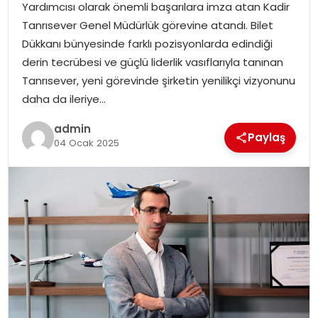
Yardımcısı olarak önemli başarılara imza atan Kadir
EKONOMI
Tanrısever Genel Müdürlük görevine atandı. Bilet
Dükkanı bünyesinde farklı pozisyonlarda edindiği
MAGAZIN
derin tecrübesi ve güçlü liderlik vasıflarıyla tanınan
Tanrısever, yeni görevinde şirketin yenilikçi vizyonunu
DÜNYA
daha da ileriye…
OTOMOBIL
admin
Paylaş
04 Ocak 2025