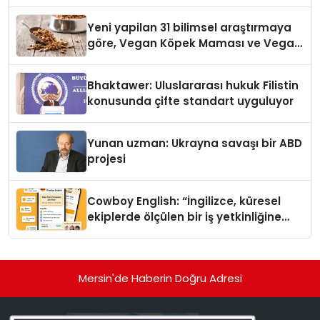
Yeni yapilan 31 bilimsel araştırmaya
göre, Vegan Köpek Maması ve Vegan
Kedi Mamasının İyi Sindirildiğini
Ortaya Koydu
Bhaktawer: Uluslararası hukuk Filistin
konusunda çifte standart uyguluyor
Yunan uzman: Ukrayna savaşı bir ABD
projesi
Cowboy English: “İngilizce, küresel
ekiplerde ölçülen bir iş yetkinliğine
dönüşüyor”
Mersin'de Haberin Doğru Adresi