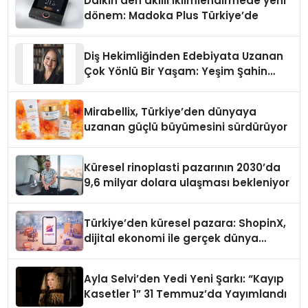
Daikin’den akıllı iklimlendirmede yeni
dönem: Madoka Plus Türkiye’de
Diş Hekimliğinden Edebiyata Uzanan
Çok Yönlü Bir Yaşam: Yeşim Şahin
Yaman
Mirabellix, Türkiye’den dünyaya
uzanan güçlü büyümesini sürdürüyor
Küresel rinoplasti pazarının 2030’da
9,6 milyar dolara ulaşması bekleniyor
Türkiye’den küresel pazara: ShopinX,
dijital ekonomi ile gerçek dünya
alışverişini bir araya getirmeyi
hedefliyor
Ayla Selvi’den Yedi Yeni Şarkı: “Kayıp
Kasetler 1” 31 Temmuz’da Yayımlandı