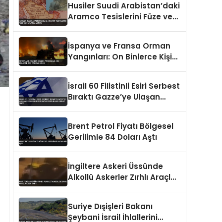
Husiler Suudi Arabistan’daki
Aramco Tesislerini Füze ve
İHA’larla Vurdu
İspanya ve Fransa Orman
Yangınları: On Binlerce Kişi
Tahliye Edildi
İsrail 60 Filistinli Esiri Serbest
Bıraktı Gazze’ye Ulaşan
Esirlerde Ciddi Sağlık
Sorunları Dikkat Çekti
Brent Petrol Fiyatı Bölgesel
Gerilimle 84 Doları Aştı
İngiltere Askeri Üssünde
Alkollü Askerler Zırhlı Araçla
Kaza Yaptı
Suriye Dışişleri Bakanı
Şeybani İsrail İhlallerini