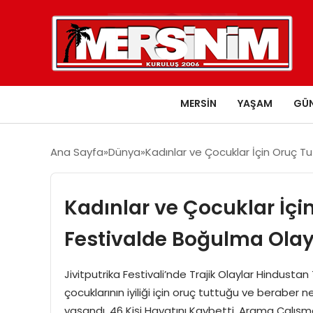
MERSIN
YAŞAM
GÜ
Ana Sayfa
Dünya
Kadınlar ve Çocuklar İçin Oruç T
Kadınlar ve Çocuklar İçi
Festivalde Boğulma Olay
Jivitputrika Festivali’nde Trajik Olaylar Hindust
çocuklarının iyiliği için oruç tuttuğu ve beraber neh
yaşandı. 46 Kişi Hayatını Kaybetti, Arama Çalışmala