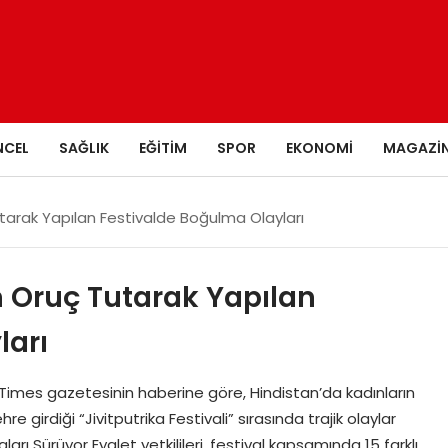
NCEL
SAĞLIK
EĞITIM
SPOR
EKONOMI
MAGAZI
utarak Yapılan Festivalde Boğulma Olayları
n Oruç Tutarak Yapılan
ları
an Times gazetesinin haberine göre, Hindistan’da kadınların
re girdiği “Jivitputrika Festivali” sırasında trajik olaylar
rı Sürüyor Eyalet yetkilileri, festival kapsamında 15 farklı