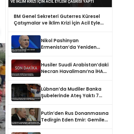
BM Genel Sekreteri Guterres Küresel
Çatışmalar ve İklim Krizi İçin Acil Eylem
Çağrısı Yaptı
Nikol Pashinyan
Ermenistan’da Yeniden
Başbakan Olarak Atandı
Husiler Suudi Arabistan’daki
Necran Havalimanı’na İHA
Saldırısı Düzenledi
Lübnan’da Mudiler Banka
Şubelerinde Ateş Yaktı 7
Yıllık Hesap Blokajına Tepki
Gösterdi
Putin’den Rus Donanmasına
Tedirgin Eden Emir: Gemilere
El Koyma Girişimlerine Karşı
Koyulacak