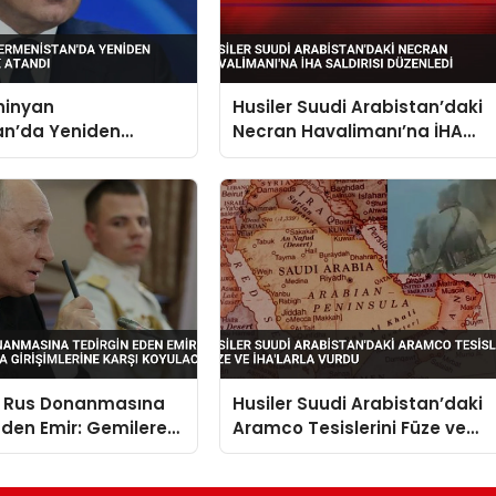
hinyan
Husiler Suudi Arabistan’daki
an’da Yeniden
Necran Havalimanı’na İHA
 Olarak Atandı
Saldırısı Düzenledi
n Rus Donanmasına
Husiler Suudi Arabistan’daki
Eden Emir: Gemilere
Aramco Tesislerini Füze ve
Girişimlerine Karşı
İHA’larla Vurdu
k