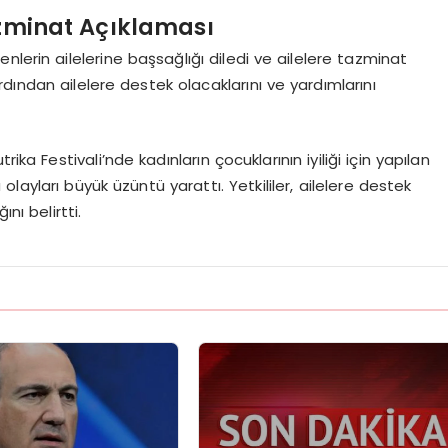
azminat Açıklaması
lerin ailelerine başsağlığı diledi ve ailelere tazminat
dından ailelere destek olacaklarını ve yardımlarını
ika Festivali’nde kadınların çocuklarının iyiliği için yapılan
layları büyük üzüntü yarattı. Yetkililer, ailelere destek
nı belirtti.