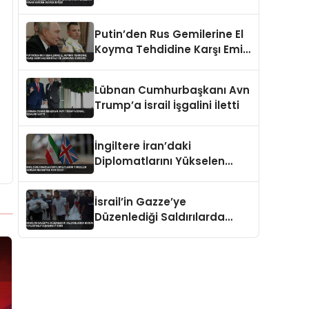
Kınadı BM’den Destek İstedi
Putin’den Rus Gemilerine El
Koyma Tehdidine Karşı Emir
Kaliningrad ve Ukrayna
Vurgusu
Lübnan Cumhurbaşkanı Avn
Trump’a İsrail İşgalini İletti
İngiltere İran’daki
Diplomatlarını Yükselen
Gerilim Nedeniyle Geri Çekti
İsrail’in Gazze’ye
Düzenlediği Saldırılarda
Bugün 9 Filistinli Yaşamını
Yitirdi