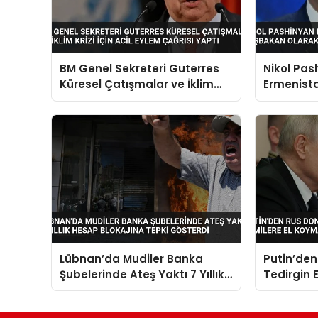
BM Genel Sekreteri Guterres
Nikol Pas
Küresel Çatışmalar ve İklim
Ermenist
Krizi İçin Acil Eylem Çağrısı
Başbakan
Yaptı
Lübnan’da Mudiler Banka
Putin’de
Şubelerinde Ateş Yaktı 7 Yıllık
Tedirgin 
Hesap Blokajına Tepki
El Koyma 
Gösterdi
Koyulaca