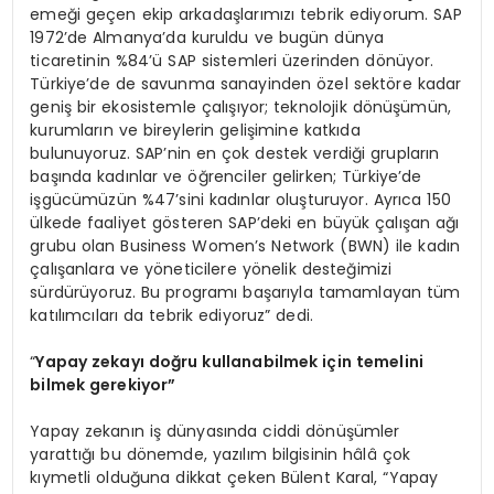
emeği geçen ekip arkadaşlarımızı tebrik ediyorum. SAP
1972’de Almanya’da kuruldu ve bugün dünya
ticaretinin %84’ü SAP sistemleri üzerinden dönüyor.
Türkiye’de de savunma sanayinden özel sektöre kadar
geniş bir ekosistemle çalışıyor; teknolojik dönüşümün,
kurumların ve bireylerin gelişimine katkıda
bulunuyoruz. SAP’nin en çok destek verdiği grupların
başında kadınlar ve öğrenciler gelirken; Türkiye’de
işgücümüzün %47’sini kadınlar oluşturuyor. Ayrıca 150
ülkede faaliyet gösteren SAP’deki en büyük çalışan ağı
grubu olan Business Women’s Network (BWN) ile kadın
çalışanlara ve yöneticilere yönelik desteğimizi
sürdürüyoruz. Bu programı başarıyla tamamlayan tüm
katılımcıları da tebrik ediyoruz” dedi.
“
Yapay zekayı doğru kullanabilmek için temelini
bilmek gerekiyor”
Yapay zekanın iş dünyasında ciddi dönüşümler
yarattığı bu dönemde, yazılım bilgisinin hâlâ çok
kıymetli olduğuna dikkat çeken Bülent Karal, “Yapay