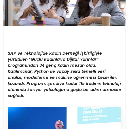
SAP ve Teknolojide Kadın Derneğ
i i
şbirliğiyle
yürütü
len
“
Güçlü Kadınlarla Dijital Yarınlar”
programından
34 gen
ç kadın mezun oldu.
Katılımcılar, Python ile yapay zeka temelli veri
analizi, modelleme ve makine öğrenmesi becerileri
kazandı
. Program,
şimdiye kadar 115 kadının teknoloji
alanında kariyer yolculuğ
una g
üçlü bir adım atmasını
sağladı.