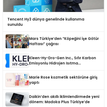
Tencent Hy3 dünya genelinde kullanıma
sunuldu
Mars Türkiye’den “Köpeğini İşe Götür
Haftası” çağrısı
Kleen-Hy-Dro-Gen Inc., Sıfır Karbon
Emisyonlu Hidrojen Isıtma
Teknolojisinde ISO ve TSSA
Düzenleyici Onaylarını Aldı
Marie Rose kozmetik sektörüne giriş
yaptı
Daikin’den akıllı iklimlendirmede yeni
dönem: Madoka Plus Türkiye’de