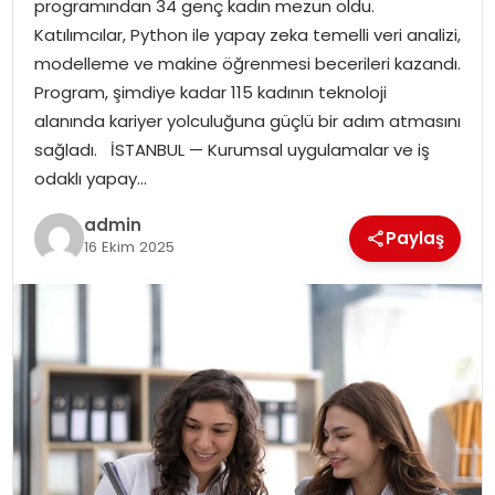
programından 34 genç kadın mezun oldu.
EKONOMI
Katılımcılar, Python ile yapay zeka temelli veri analizi,
modelleme ve makine öğrenmesi becerileri kazandı.
MAGAZIN
Program, şimdiye kadar 115 kadının teknoloji
alanında kariyer yolculuğuna güçlü bir adım atmasını
DÜNYA
sağladı. İSTANBUL — Kurumsal uygulamalar ve iş
odaklı yapay…
OTOMOBIL
admin
Paylaş
16 Ekim 2025