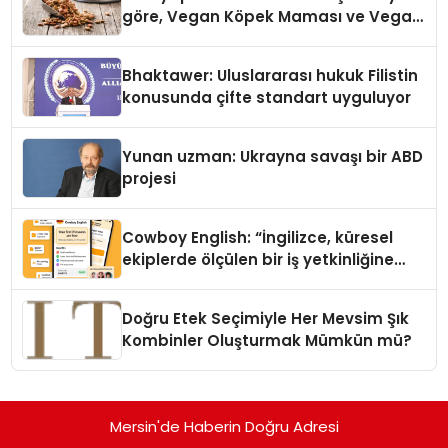
göre, Vegan Köpek Maması ve Vegan
Kedi Mamasının İyi Sindirildiğini
Ortaya Koydu
Bhaktawer: Uluslararası hukuk Filistin
konusunda çifte standart uyguluyor
Yunan uzman: Ukrayna savaşı bir ABD
projesi
Cowboy English: “İngilizce, küresel
ekiplerde ölçülen bir iş yetkinliğine
dönüşüyor”
Doğru Etek Seçimiyle Her Mevsim Şık
Kombinler Oluşturmak Mümkün mü?
Mersin'de Haberin Doğru Adresi