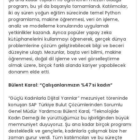
program, bu yıl da başarıyla tamamlandı. Katılımcılar,
iki ay süren yoğun eğitim sürecinde temel Python
programlama, makine öğrenmesi, veri ön işleme,
analiz ve modelleme konularında uygulamalı
yetkinlikler kazandı. Ayrıca popüler yapay zeka
kütüphanelerini kullanmayı öğrenerek, gerçek dünya
problemlerine çözüm geliştirebilecek bilgi ve beceri
düzeyine ulaştı. Mezunlar, başta veri bilimi, makine
öğrenmesi, doğal dil işleme ve veri görselleştirme
olmak üzere, birçok farklı alanda kariyer yapabilecek
donanım elde etti.
Bülent Karal: “Çalışanlarımızın %47
’
si kadın”
“Güçlü Kadınlarla Dijital Yarınlar” mezuniyet töreninde
konuşan SAP Türkiye Bulut Çözümlerinden Sorumlu
Genel Müdür Yardımcısı Bülent Karal, “Teknolojide
Kadın Derneği ile yürüttüğümüz bu işbirliğinden büyük
memnuniyet duyuyoruz. Şu ana kadar birçok programı
destekledik ve gençlerle, kadınlarla çalışmak bize her
zaman gurur verdi. Tüm katılımcıları ve bu süreçte