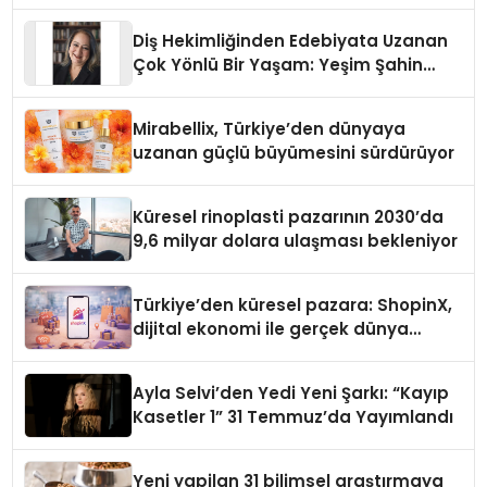
Diş Hekimliğinden Edebiyata Uzanan
Çok Yönlü Bir Yaşam: Yeşim Şahin
Yaman
Mirabellix, Türkiye’den dünyaya
uzanan güçlü büyümesini sürdürüyor
Küresel rinoplasti pazarının 2030’da
9,6 milyar dolara ulaşması bekleniyor
Türkiye’den küresel pazara: ShopinX,
dijital ekonomi ile gerçek dünya
alışverişini bir araya getirmeyi
hedefliyor
Ayla Selvi’den Yedi Yeni Şarkı: “Kayıp
Kasetler 1” 31 Temmuz’da Yayımlandı
Yeni yapilan 31 bilimsel araştırmaya