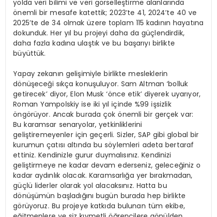
yolda veri bilimi ve veri görselleştirme alanlarında
önemli bir mesafe katettik; 2023’te 41, 2024’te 40 ve
2025’te de 34 olmak üzere toplam 115 kadının hayatına
dokunduk. Her yıl bu projeyi daha da güçlendirdik,
daha fazla kadına ulaştık ve bu başarıyı birlikte
büyüttük.
Yapay zekanın gelişimiyle birlikte mesleklerin
dönüşeceği sıkça konuşuluyor. Sam Altman ‘bolluk
getirecek’ diyor, Elon Musk ‘önce etik’ diyerek uyarıyor,
Roman Yampolskiy ise iki yıl içinde %99 işsizlik
öngörüyor. Ancak burada çok önemli bir gerçek var:
Bu karamsar senaryolar, yetkinliklerini
geliştiremeyenler için geçerli. Sizler, SAP gibi global bir
kurumun çatısı altında bu söylemleri adeta bertaraf
ettiniz. Kendinizle gurur duymalısınız. Kendinizi
geliştirmeye ne kadar devam ederseniz, geleceğiniz o
kadar aydınlık olacak. Karamsarlığa yer bırakmadan,
güçlü liderler olarak yol alacaksınız. Hatta bu
dönüşümün başladığını bugün burada hep birlikte
görüyoruz. Bu projeye katkıda bulunan tüm ekibe,
eğitmenlere ve siz kıymetli öğrencilere gönülden