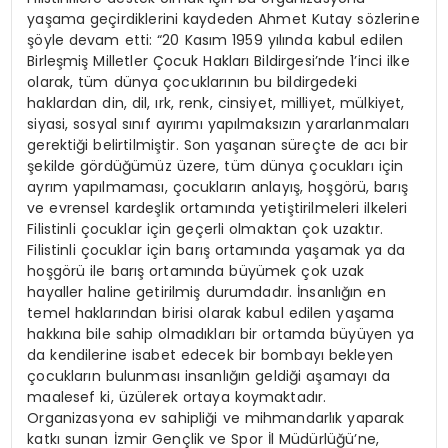
yaşama geçirdiklerini kaydeden Ahmet Kutay sözlerine
şöyle devam etti: “20 Kasım 1959 yılında kabul edilen
Birleşmiş Milletler Çocuk Hakları Bildirgesi’nde 1’inci ilke
olarak, tüm dünya çocuklarının bu bildirgedeki
haklardan din, dil, ırk, renk, cinsiyet, milliyet, mülkiyet,
siyasi, sosyal sınıf ayırımı yapılmaksızın yararlanmaları
gerektiği belirtilmiştir. Son yaşanan süreçte de acı bir
şekilde gördüğümüz üzere, tüm dünya çocukları için
ayrım yapılmaması, çocukların anlayış, hoşgörü, barış
ve evrensel kardeşlik ortamında yetiştirilmeleri ilkeleri
Filistinli çocuklar için geçerli olmaktan çok uzaktır.
Filistinli çocuklar için barış ortamında yaşamak ya da
hoşgörü ile barış ortamında büyümek çok uzak
hayaller haline getirilmiş durumdadır. İnsanlığın en
temel haklarından birisi olarak kabul edilen yaşama
hakkına bile sahip olmadıkları bir ortamda büyüyen ya
da kendilerine isabet edecek bir bombayı bekleyen
çocukların bulunması insanlığın geldiği aşamayı da
maalesef ki, üzülerek ortaya koymaktadır.
Organizasyona ev sahipliği ve mihmandarlık yaparak
katkı sunan İzmir Gençlik ve Spor İl Müdürlüğü’ne,