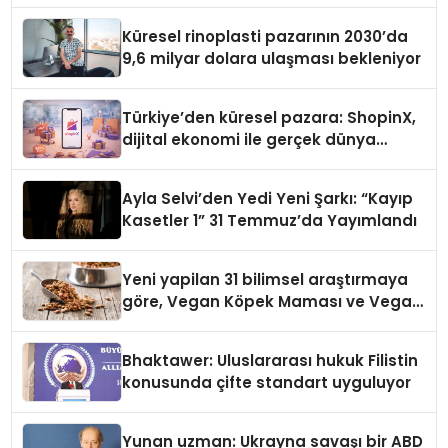
Küresel rinoplasti pazarının 2030’da
9,6 milyar dolara ulaşması bekleniyor
Türkiye’den küresel pazara: ShopinX,
dijital ekonomi ile gerçek dünya
alışverişini bir araya getirmeyi
hedefliyor
Ayla Selvi’den Yedi Yeni Şarkı: “Kayıp
Kasetler 1” 31 Temmuz’da Yayımlandı
Yeni yapilan 31 bilimsel araştırmaya
göre, Vegan Köpek Maması ve Vegan
Kedi Mamasının İyi Sindirildiğini
Ortaya Koydu
Bhaktawer: Uluslararası hukuk Filistin
konusunda çifte standart uyguluyor
Yunan uzman: Ukrayna savaşı bir ABD