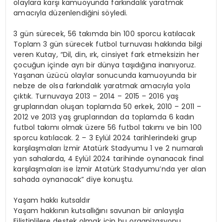
olaylara karşı kamuoyunda farkındalık yaratmak
amacıyla düzenlendiğini söyledi.
3 gün sürecek, 56 takımda bin 100 sporcu katılacak
Toplam 3 gün sürecek futbol turnuvası hakkında bilgi
veren Kutay, “Dil, din, ırk, cinsiyet fark etmeksizin her
çocuğun içinde ayrı bir dünya taşıdığına inanıyoruz.
Yaşanan üzücü olaylar sonucunda kamuoyunda bir
nebze de olsa farkındalık yaratmak amacıyla yola
çıktık. Turnuvaya 2013 – 2014 – 2015 – 2016 yaş
gruplarından oluşan toplamda 50 erkek, 2010 – 2011 –
2012 ve 2013 yaş gruplarından da toplamda 6 kadın
futbol takımı olmak üzere 56 futbol takımı ve bin 100
sporcu katılacak. 2 – 3 Eylül 2024 tarihlerindeki grup
karşılaşmaları İzmir Atatürk Stadyumu 1 ve 2 numaralı
yan sahalarda, 4 Eylül 2024 tarihinde oynanacak final
karşılaşmaları ise İzmir Atatürk Stadyumu’nda yer alan
sahada oynanacak” diye konuştu.
Yaşam hakkı kutsaldır
Yaşam hakkının kutsallığını savunan bir anlayışla
Filistinlilere destek olmak için bu organizasyonu