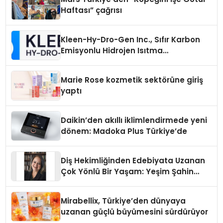
Haftası” çağrısı
Kleen-Hy-Dro-Gen Inc., Sıfır Karbon
Emisyonlu Hidrojen Isıtma
Teknolojisinde ISO ve TSSA
Düzenleyici Onaylarını Aldı
Marie Rose kozmetik sektörüne giriş
yaptı
Daikin’den akıllı iklimlendirmede yeni
dönem: Madoka Plus Türkiye’de
Diş Hekimliğinden Edebiyata Uzanan
Çok Yönlü Bir Yaşam: Yeşim Şahin
Yaman
Mirabellix, Türkiye’den dünyaya
uzanan güçlü büyümesini sürdürüyor