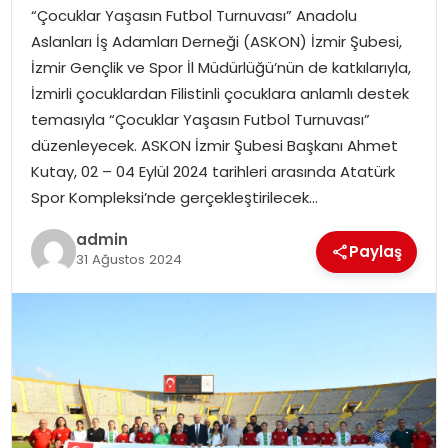
EKONOMI
“Çocuklar Yaşasın Futbol Turnuvası” Anadolu
Aslanları İş Adamları Derneği (ASKON) İzmir Şubesi,
MAGAZIN
İzmir Gençlik ve Spor İl Müdürlüğü’nün de katkılarıyla,
İzmirli çocuklardan Filistinli çocuklara anlamlı destek
DÜNYA
temasıyla “Çocuklar Yaşasın Futbol Turnuvası”
düzenleyecek. ASKON İzmir Şubesi Başkanı Ahmet
OTOMOBIL
Kutay, 02 – 04 Eylül 2024 tarihleri arasında Atatürk
Spor Kompleksi’nde gerçekleştirilecek…
admin
Paylaş
31 Ağustos 2024