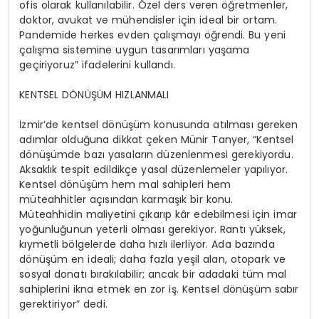
ofis olarak kullanılabilir. Özel ders veren öğretmenler,
doktor, avukat ve mühendisler için ideal bir ortam.
Pandemide herkes evden çalışmayı öğrendi. Bu yeni
çalışma sistemine uygun tasarımları yaşama
geçiriyoruz” ifadelerini kullandı.
KENTSEL DÖNÜŞÜM HIZLANMALI
İzmir’de kentsel dönüşüm konusunda atılması gereken
adımlar olduğuna dikkat çeken Münir
Tanyer
, “Kentsel
dönüşümde bazı yasaların düzenlenmesi gerekiyordu.
Aksaklık tespit edildikçe yasal düzenlemeler yapılıyor.
Kentsel dönüşüm hem mal sahipleri hem
müteahhitler açısından karmaşık bir konu.
Müteahhidin maliyetini çıkarıp kâr edebilmesi için imar
yoğunluğunun yeterli olması gerekiyor. Rantı yüksek,
kıymetli bölgelerde daha hızlı ilerliyor. Ada bazında
dönüşüm en ideali; daha fazla yeşil
alan, otopark ve
sosyal donatı bırakılabilir; ancak bir adadaki tüm mal
sahiplerini ikna etmek en zor iş. Kentsel dönüşüm sabır
gerektiriyor” dedi.