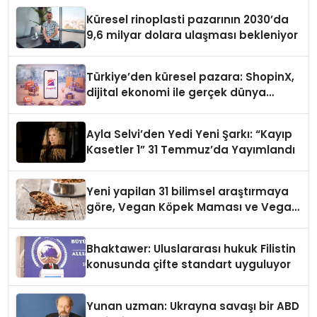
Küresel rinoplasti pazarının 2030’da
9,6 milyar dolara ulaşması bekleniyor
Türkiye’den küresel pazara: ShopinX,
dijital ekonomi ile gerçek dünya
alışverişini bir araya getirmeyi
hedefliyor
Ayla Selvi’den Yedi Yeni Şarkı: “Kayıp
Kasetler 1” 31 Temmuz’da Yayımlandı
Yeni yapilan 31 bilimsel araştırmaya
göre, Vegan Köpek Maması ve Vegan
Kedi Mamasının İyi Sindirildiğini
Ortaya Koydu
Bhaktawer: Uluslararası hukuk Filistin
konusunda çifte standart uyguluyor
Yunan uzman: Ukrayna savaşı bir ABD