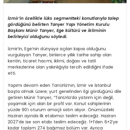
İzmir’in özellikle lüks segmentteki konutlarıyla talep
gördüğünü belirten
Tanyer
Yapı Yönetim Kurulu
Başkanı Münir
Tanyer
, Ege kültürü ve ikliminin
belirleyici olduğunu söyledi.
İzmir’in, Ege’nin dünyaya açılan kapısı olduğunu
vurgulayan
Tanyer
, binlerce yıllık tarihe sahip olan
kentin, ticaret hacmi, iklimi, doğası ve tatil
merkezlerine olan yakınlığıyla tercih edildiğini ifade
etti.
Yapımı devam eden
TanUrla’nın
, İzmir ve İstanbul
başta olmak üzere; yurt genelinden ilgi gördüğünü dile
getiren Münir
Tanyer
, “
TanUrla’da
yatırım için değil,
yaşamak için alan bir profil var. Konut sahiplerinin
yüzde 90’ı oturum amaçlı satın alıyor. Önümüzdeki
Haziran
ayında ilk etabımızı teslim edeceğiz. Haziran
2027’de ise son etabı teslim edeceğiz. 1+1’den 6+2’ye
kadar toplam 274 bağımsız bölüm var. Ayrıca