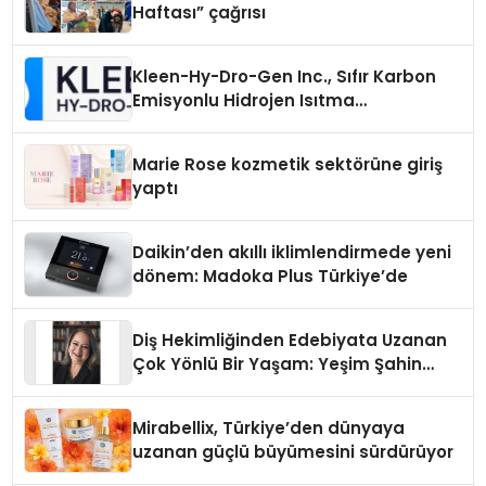
Haftası” çağrısı
Kleen-Hy-Dro-Gen Inc., Sıfır Karbon
Emisyonlu Hidrojen Isıtma
Teknolojisinde ISO ve TSSA
Düzenleyici Onaylarını Aldı
Marie Rose kozmetik sektörüne giriş
yaptı
Daikin’den akıllı iklimlendirmede yeni
dönem: Madoka Plus Türkiye’de
Diş Hekimliğinden Edebiyata Uzanan
Çok Yönlü Bir Yaşam: Yeşim Şahin
Yaman
Mirabellix, Türkiye’den dünyaya
uzanan güçlü büyümesini sürdürüyor