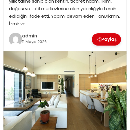
yıllık tarihe sahip olan kentin, ticaret hacmi, iklimi,
EKONOMI
doğası ve tatil merkezlerine olan yakınlığıyla tercih
edildiğini ifade etti. Yapımı devam eden TanUrla’nın,
MAGAZIN
İzmir ve…
DÜNYA
admin
Paylaş
11 Mayıs 2026
OTOMOBIL