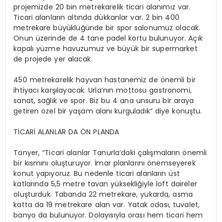
projemizde 20 bin metrekarelik ticari alanımız var.
Ticari alanların altında dükkanlar var. 2 bin 400
metrekare büyüklüğünde bir spor salonumuz olacak.
Onun üzerinde de 4 tane
padel
kortu bulunuyor. Açık
kapalı yüzme havuzumuz ve büyük bir supermarket
de projede yer alacak.
450 metrekarelik hayvan hastanemiz de önemli bir
ihtiyacı karşılayacak. Urla’nın mottosu gastronomi,
sanat, sağlık ve spor. Biz bu 4 ana unsuru bir araya
getiren özel bir yaşam alanı kurguladık” diye konuştu.
TİCARİ ALANLAR DA ÖN PLANDA
Tanyer
, “Ticari alanlar
Tanurla’daki
çalışmaların önemli
bir kısmını oluşturuyor. İmar planlarını önemseyerek
konut yapıyoruz. Bu nedenle ticari alanların üst
katlarında 5,5 metre tavan yüksekliğiyle
loft
daireler
oluşturduk. Tabanda 22 metrekare, yukarda, asma
katta da 19 metrekare alan var. Yatak odası, tuvalet,
banyo da bulunuyor. Dolayısıyla orası hem ticari hem