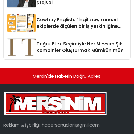
projesi
Cowboy English: “İngilizce, küresel
ekiplerde ölçülen bir iş yetkinliğine
dönüşüyor”
Doğru Etek Seçimiyle Her Mevsim Şık
Kombinler Oluşturmak Mümkün mü?
Mersin'de Haberin Doğru Adresi
Reklam & İşbirliği:
habersonuclari@gmil.com