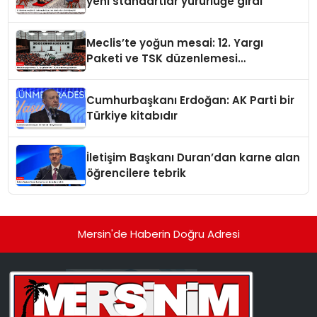
yeni standartlar yürürlüğe girdi
Meclis’te yoğun mesai: 12. Yargı
Paketi ve TSK düzenlemesi
gündemde
Cumhurbaşkanı Erdoğan: AK Parti bir
Türkiye kitabıdır
İletişim Başkanı Duran’dan karne alan
öğrencilere tebrik
Mersin'de Haberin Doğru Adresi