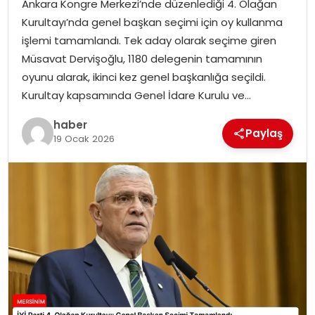
Ankara Kongre Merkezi’nde düzenlediği 4. Olağan
EKONOMI
Kurultayı’nda genel başkan seçimi için oy kullanma
işlemi tamamlandı. Tek aday olarak seçime giren
MAGAZIN
Müsavat Dervişoğlu, 1180 delegenin tamamının
oyunu alarak, ikinci kez genel başkanlığa seçildi.
DÜNYA
Kurultay kapsamında Genel İdare Kurulu ve…
OTOMOBIL
haber
Paylaş
19 Ocak 2026