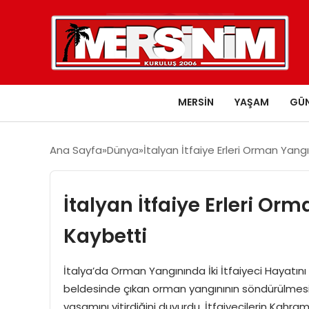
MERSIN
YAŞAM
GÜ
Ana Sayfa
Dünya
İtalyan İtfaiye Erleri Orman Yang
İtalyan İtfaiye Erleri O
Kaybetti
İtalya’da Orman Yangınında İki İtfaiyeci Hayatını K
beldesinde çıkan orman yangınının söndürülmesi 
yaşamını yitirdiğini duyurdu. İtfaiyecilerin Kah