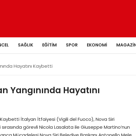
NCEL
SAĞLIK
EĞITIM
SPOR
EKONOMI
MAGAZI
ınında Hayatını Kaybetti
rman Yangınında Hayatını
aybetti İtalyan İtfaiyesi (Vigili del Fuoco), Nova Siri
sırasında görevli Nicola Lasalata ile Giuseppe Martino’nun
ramanca Mücadelesi Nova Siri Belediye Başkanı Antonello Mele,