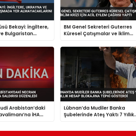
sü Bekayi: İngiltere,
BM Genel Sekreteri Guterres
e Bulgaristan
Küresel Çatışmalar ve İklim
a Yer
Krizi İçin Acil Eylem Çağrısı
larını Bildirdi
Yaptı
uudi Arabistan’daki
Lübnan’da Mudiler Banka
avalimanı’na İHA
Şubelerinde Ateş Yaktı 7 Yıllık
Düzenledi
Hesap Blokajına Tepki
Gösterdi