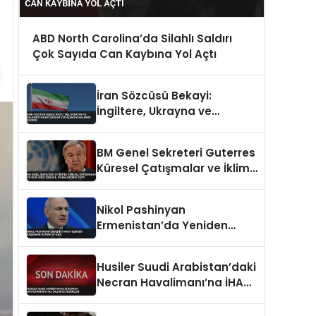
ABD North Carolina’da Silahlı Saldırı
Çok Sayıda Can Kaybına Yol Açtı
İran Sözcüsü Bekayi:
İngiltere, Ukrayna ve
Bulgaristan Çatışmada Yer
Almayacaklarını Bildirdi
BM Genel Sekreteri Guterres
Küresel Çatışmalar ve İklim
Krizi İçin Acil Eylem Çağrısı
Yaptı
Nikol Pashinyan
Ermenistan’da Yeniden
Başbakan Olarak Atandı
Husiler Suudi Arabistan’daki
Necran Havalimanı’na İHA
Saldırısı Düzenledi