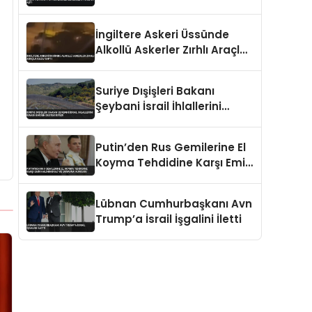
İngiltere Askeri Üssünde
Alkollü Askerler Zırhlı Araçla
Kaza Yaptı
Suriye Dışişleri Bakanı
Şeybani İsrail İhlallerini
Kınadı BM’den Destek İstedi
Putin’den Rus Gemilerine El
Koyma Tehdidine Karşı Emir
Kaliningrad ve Ukrayna
Vurgusu
Lübnan Cumhurbaşkanı Avn
Trump’a İsrail İşgalini İletti