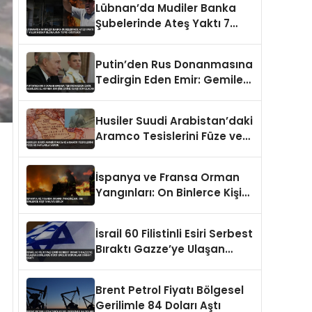
Lübnan’da Mudiler Banka
Şubelerinde Ateş Yaktı 7
Yıllık Hesap Blokajına Tepki
Gösterdi
Putin’den Rus Donanmasına
Tedirgin Eden Emir: Gemilere
El Koyma Girişimlerine Karşı
Koyulacak
Husiler Suudi Arabistan’daki
Aramco Tesislerini Füze ve
İHA’larla Vurdu
İspanya ve Fransa Orman
Yangınları: On Binlerce Kişi
Tahliye Edildi
İsrail 60 Filistinli Esiri Serbest
Bıraktı Gazze’ye Ulaşan
Esirlerde Ciddi Sağlık
Sorunları Dikkat Çekti
Brent Petrol Fiyatı Bölgesel
Gerilimle 84 Doları Aştı