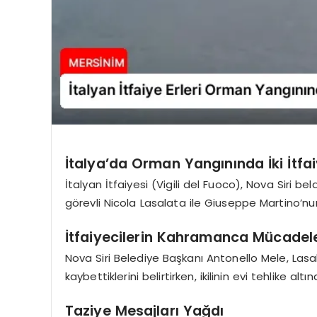
İtalya’da Orman Yangınında İki İtfa
İtalyan İtfaiyesi (Vigili del Fuoco), Nova Siri 
görevli Nicola Lasalata ile Giuseppe Martino’nun
İtfaiyecilerin Kahramanca Mücadel
Nova Siri Belediye Başkanı Antonello Mele, Lasa
kaybettiklerini belirtirken, ikilinin evi tehlike alt
Taziye Mesajları Yağdı