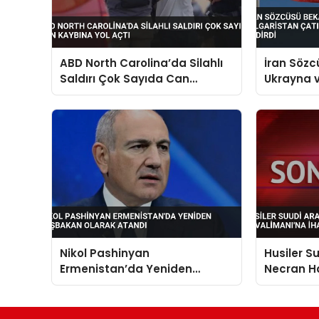
ABD North Carolina’da Silahlı
İran Sözcü
Saldırı Çok Sayıda Can
Ukrayna v
Kaybına Yol Açtı
Çatışmad
Almayacak
Nikol Pashinyan
Husiler S
Ermenistan’da Yeniden
Necran H
Başbakan Olarak Atandı
Saldırısı 