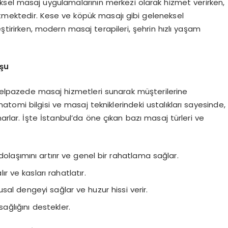
el masaj uygulamalarının merkezi olarak hizmet verirken,
ktedir. Kese ve köpük masajı gibi geleneksel
tirirken, modern masaj terapileri, şehrin hızlı yaşam
uşu
 yelpazede masaj hizmetleri sunarak müşterilerine
anatomi bilgisi ve masaj tekniklerindeki ustalıkları sayesinde,
arlar. İşte İstanbul’da öne çıkan bazı masaj türleri ve
 dolaşımını artırır ve genel bir rahatlama sağlar.
ır ve kasları rahatlatır.
usal dengeyi sağlar ve huzur hissi verir.
ağlığını destekler.