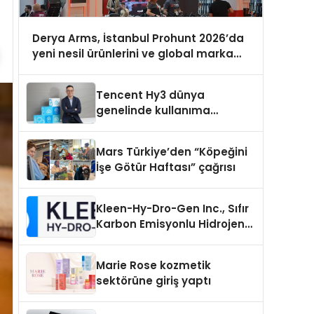
Derya Arms, İstanbul Prohunt 2026’da
yeni nesil ürünlerini ve global marka
vizyonunu sergiledi
Tencent Hy3 dünya
genelinde kullanıma
sunuldu
Mars Türkiye’den “Köpeğini
İşe Götür Haftası” çağrısı
Kleen-Hy-Dro-Gen Inc., Sıfır
Karbon Emisyonlu Hidrojen
Isıtma Teknolojisinde ISO ve
TSSA Düzenleyici Onaylarını
Marie Rose kozmetik
Aldı
sektörüne giriş yaptı