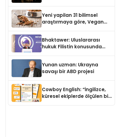
Temmuz’da Yayımlandı
Yeni yapilan 31 bilimsel
araştırmaya göre, Vegan
Köpek Maması ve Vegan
Kedi Mamasının İyi
Bhaktawer: Uluslararası
Sindirildiğini Ortaya Koydu
hukuk Filistin konusunda
çifte standart uyguluyor
Yunan uzman: Ukrayna
savaşı bir ABD projesi
Cowboy English: “İngilizce,
küresel ekiplerde ölçülen bir
iş yetkinliğine dönüşüyor”