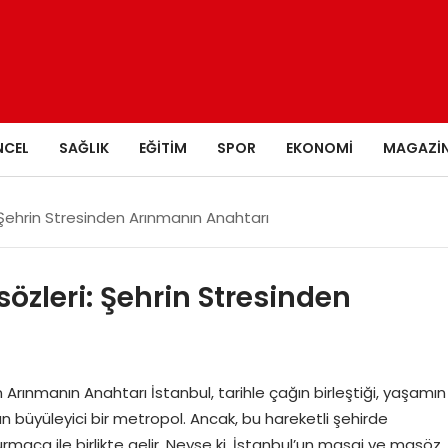
NCEL
SAĞLIK
EĞITIM
SPOR
EKONOMI
MAGAZI
 Şehrin Stresinden Arınmanın Anahtarı
özleri: Şehrin Stresinden
 Arınmanın Anahtarı İstanbul, tarihle çağın birleştiği, yaşamın
an büyüleyici bir metropol. Ancak, bu hareketli şehirde
ca ile birlikte gelir. Neyse ki, İstanbul’un masaj ve masöz