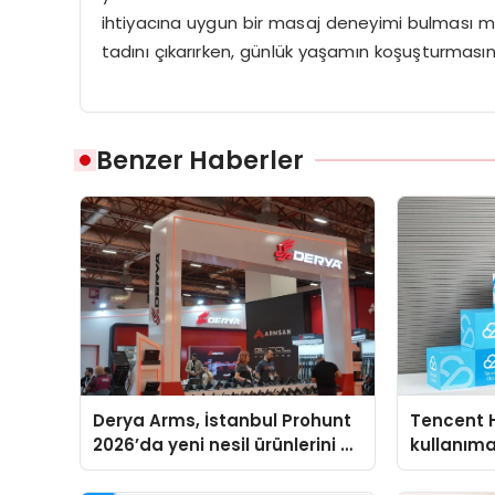
ihtiyacına uygun bir masaj deneyimi bulması m
tadını çıkarırken, günlük yaşamın koşuşturmasınd
Benzer Haberler
Derya Arms, İstanbul Prohunt
Tencent 
2026’da yeni nesil ürünlerini ve
kullanım
global marka vizyonunu
sergiledi