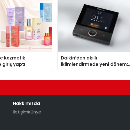
se kozmetik
Daikin’den akıllı
 giriş yaptı
iklimlendirmede yeni dönem:
Madoka Plus Türkiye’de
Hakkımızda
İletişim
Künye