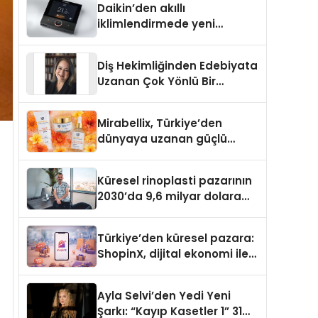
Daikin’den akıllı
iklimlendirmede yeni
dönem: Madoka Plus
Türkiye’de
Diş Hekimliğinden Edebiyata
Uzanan Çok Yönlü Bir
Yaşam: Yeşim Şahin Yaman
Mirabellix, Türkiye’den
dünyaya uzanan güçlü
büyümesini sürdürüyor
Küresel rinoplasti pazarının
2030’da 9,6 milyar dolara
ulaşması bekleniyor
Türkiye’den küresel pazara:
ShopinX, dijital ekonomi ile
gerçek dünya alışverişini bir
araya getirmeyi hedefliyor
Ayla Selvi’den Yedi Yeni
Şarkı: “Kayıp Kasetler 1” 31