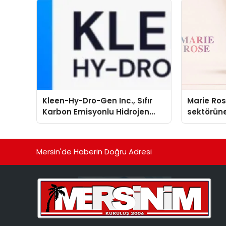
Kleen-Hy-Dro-Gen Inc., Sıfır
Marie Ro
Karbon Emisyonlu Hidrojen
sektörüne
Isıtma Teknolojisinde ISO ve
TSSA Düzenleyici Onaylarını
Aldı
Mersin'de Haberin Doğru Adresi