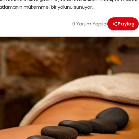
ahatlamanın mükemmel bir yolunu sunuyor….
0 Yorum Yapıldı
Paylaş