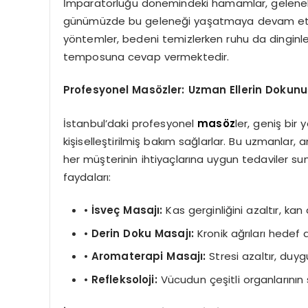
İmparatorluğu dönemindeki hamamlar, geleneks
günümüzde bu geleneği yaşatmaya devam etme
yöntemler, bedeni temizlerken ruhu da dinginleş
temposuna cevap vermektedir.
Profesyonel Masözler: Uzman Ellerin Dokun
İstanbul’daki profesyonel
masöz
ler, geniş bir
kişiselleştirilmiş bakım sağlarlar. Bu uzmanlar, 
her müşterinin ihtiyaçlarına uygun tedaviler sun
faydaları:
•
İsveç Masajı:
Kas gerginliğini azaltır, kan
•
Derin Doku Masajı:
Kronik ağrıları hedef al
•
Aromaterapi Masajı:
Stresi azaltır, duyg
•
Refleksoloji:
Vücudun çeşitli organlarının s