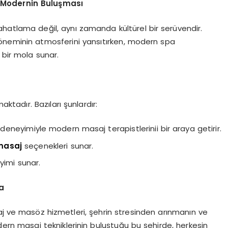
 Modernin Buluşması
rahatlama değil, aynı zamanda kültürel bir serüvendir.
neminin atmosferini yansıtırken, modern spa
 bir mola sunar.
ktadır. Bazıları şunlardır:
eyimiyle modern masaj terapistlerinii bir araya getirir.
masaj
seçenekleri sunar.
imi sunar.
a
aj ve masöz hizmetleri, şehrin stresinden arınmanın ve
ern masaj tekniklerinin buluştuğu bu şehirde, herkesin