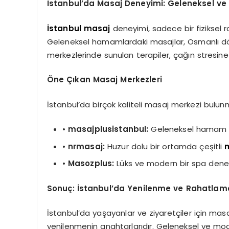
İstanbul’da Masaj Deneyimi: Geleneksel ve
İstanbul masaj
deneyimi, sadece bir fiziksel 
Geleneksel hamamlardaki masajlar, Osmanlı dö
merkezlerinde sunulan terapiler, çağın stresine
Öne Çıkan Masaj Merkezleri
İstanbul’da birçok kaliteli masaj merkezi bulunma
•
masajplusistanbul:
Geleneksel hamam den
•
nrmasaj:
Huzur dolu bir ortamda çeşitli
•
Masozplus:
Lüks ve modern bir spa deney
Sonuç: İstanbul’da Yenilenme ve Rahatlam
İstanbul’da yaşayanlar ve ziyaretçiler için mas
yenilenmenin anahtarlarıdır. Geleneksel ve mod