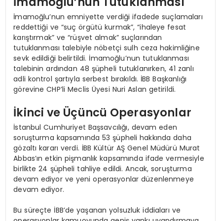
İmamoğlu’nun Tutuklanması
İmamoğlu’nun emniyette verdiği ifadede suçlamaları
reddettiği ve “suç örgütü kurmak”, “ihaleye fesat
karıştırmak” ve “rüşvet almak” suçlarından
tutuklanması talebiyle nöbetçi sulh ceza hakimliğine
sevk edildiği belirtildi. İmamoğlu’nun tutuklanması
talebinin ardından 48 şüpheli tutuklanırken, 41 zanlı
adli kontrol şartıyla serbest bırakıldı. İBB Başkanlığı
görevine CHP’li Meclis Üyesi Nuri Aslan getirildi.
İkinci ve Üçüncü Operasyonlar
İstanbul Cumhuriyet Başsavcılığı, devam eden
soruşturma kapsamında 53 şüpheli hakkında daha
gözaltı kararı verdi. İBB Kültür AŞ Genel Müdürü Murat
Abbas’ın etkin pişmanlık kapsamında ifade vermesiyle
birlikte 24 şüpheli tahliye edildi. Ancak, soruşturma
devam ediyor ve yeni operasyonlar düzenlenmeye
devam ediyor.
Bu süreçte İBB’de yaşanan yolsuzluk iddiaları ve
operasyonlar kamuoyunda geniş yankı uyandırmaya