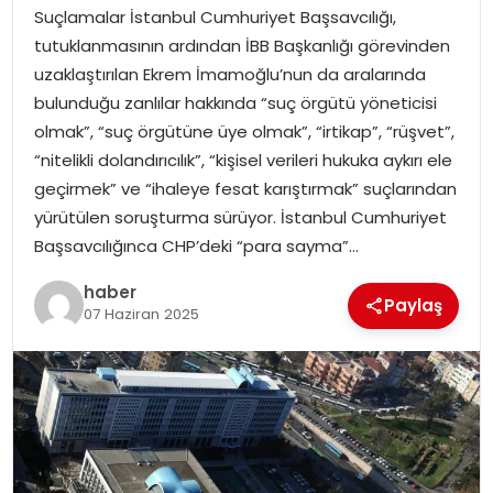
EKONOMI
Suçlamalar İstanbul Cumhuriyet Başsavcılığı,
tutuklanmasının ardından İBB Başkanlığı görevinden
MAGAZIN
uzaklaştırılan Ekrem İmamoğlu’nun da aralarında
bulunduğu zanlılar hakkında “suç örgütü yöneticisi
DÜNYA
olmak”, “suç örgütüne üye olmak”, “irtikap”, “rüşvet”,
“nitelikli dolandırıcılık”, “kişisel verileri hukuka aykırı ele
OTOMOBIL
geçirmek” ve “ihaleye fesat karıştırmak” suçlarından
yürütülen soruşturma sürüyor. İstanbul Cumhuriyet
Başsavcılığınca CHP’deki “para sayma”…
haber
Paylaş
07 Haziran 2025