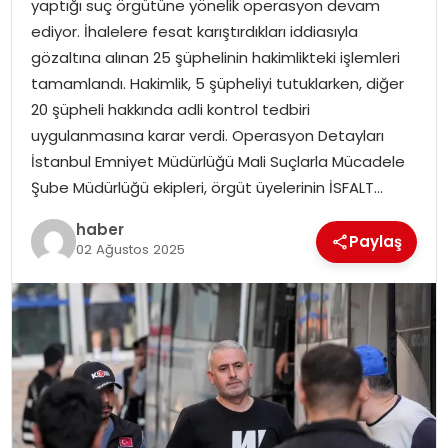
yaptığı suç örgütüne yönelik operasyon devam
EKONOMI
ediyor. İhalelere fesat karıştırdıkları iddiasıyla
gözaltına alınan 25 şüphelinin hakimlikteki işlemleri
MAGAZIN
tamamlandı. Hakimlik, 5 şüpheliyi tutuklarken, diğer
20 şüpheli hakkında adli kontrol tedbiri
DÜNYA
uygulanmasına karar verdi. Operasyon Detayları
İstanbul Emniyet Müdürlüğü Mali Suçlarla Mücadele
OTOMOBIL
Şube Müdürlüğü ekipleri, örgüt üyelerinin İSFALT…
haber
Paylaş
02 Ağustos 2025