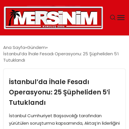
MERSIN
Ana Sayfa
Gündem
İstanbul’da İhale Fesadı Operasyonu: 25 Şüpheliden 5’i
YAŞAM
Tutuklandı
GÜNCEL
İstanbul’da İhale Fesadı
SAĞLIK
Operasyonu: 25 Şüpheliden 5’i
Tutuklandı
EĞITIM
İstanbul Cumhuriyet Başsavcılığı tarafından
SPOR
yürütülen soruşturma kapsamında, Aktaş’ın liderliğini