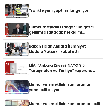
Trafikte yeni yaptırımlar geliyor
Cumhurbaşkanı Erdoğan: Bölgesel
gerilimi azaltacak her adımı
destekliyoruz
Bakan Fidan Ankara İl Emniyet
Müdürü Yüksek’i kabul etti
MİA, “Ankara Zirvesi, NATO 3.0
Tartışmaları ve Türkiye” raporunu
yayımladı
Memur ve emeklinin zam oranları
yarın belli oluyor
Memur ve emeklinin zam oranları belli