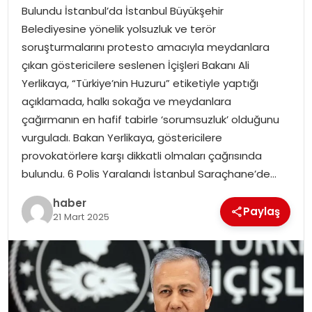
EKONOMI
Bulundu İstanbul’da İstanbul Büyükşehir
Belediyesine yönelik yolsuzluk ve terör
MAGAZIN
soruşturmalarını protesto amacıyla meydanlara
çıkan göstericilere seslenen İçişleri Bakanı Ali
DÜNYA
Yerlikaya, “Türkiye’nin Huzuru” etiketiyle yaptığı
açıklamada, halkı sokağa ve meydanlara
OTOMOBIL
çağırmanın en hafif tabirle ‘sorumsuzluk’ olduğunu
vurguladı. Bakan Yerlikaya, göstericilere
provokatörlere karşı dikkatli olmaları çağrısında
bulundu. 6 Polis Yaralandı İstanbul Saraçhane’de…
haber
Paylaş
21 Mart 2025