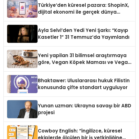
Türkiye’den küresel pazara: ShopinX,
dijital ekonomi ile gerçek dünya
alışverişini bir araya getirmeyi
hedefliyor
Ayla Selvi’den Yedi Yeni Şarkı: “Kayıp
Kasetler 1” 31 Temmuz’da Yayımlandı
Yeni yapilan 31 bilimsel araştırmaya
göre, Vegan Köpek Maması ve Vegan
Kedi Mamasının İyi Sindirildiğini
Ortaya Koydu
Bhaktawer: Uluslararası hukuk Filistin
konusunda çifte standart uyguluyor
Yunan uzman: Ukrayna savaşı bir ABD
projesi
Cowboy English: “İngilizce, küresel
ekiplerde ölçülen bir iş yetkinliğine