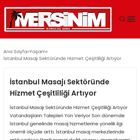
MERSIN
Ana Sayfa
Yaşam
İstanbul Masajı Sektöründe Hizmet Çeşitliliği Artıyor
YAŞAM
GÜNCEL
İstanbul Masajı Sektöründe
Hizmet Çeşitliliği Artıyor
SAĞLIK
İstanbul Masajı Sektöründe Hizmet Çeşitliliği Artıyor
EĞITIM
Vatandaşların Talepleri Yön Veriyor Son dönemde
İstanbul genelinde masaj hizmetlerine yönelik ilgi
SPOR
önemli ölçüde arttı. İstanbul masaj merkezlerinde
artık sadece klasik masaj değil; sporcu, aromaterapi