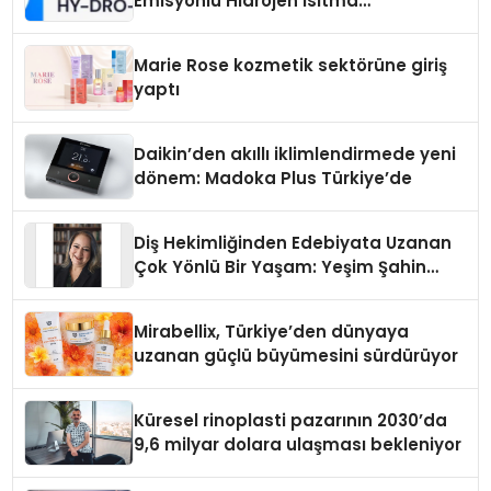
Emisyonlu Hidrojen Isıtma
Teknolojisinde ISO ve TSSA
Düzenleyici Onaylarını Aldı
Marie Rose kozmetik sektörüne giriş
yaptı
Daikin’den akıllı iklimlendirmede yeni
dönem: Madoka Plus Türkiye’de
Diş Hekimliğinden Edebiyata Uzanan
Çok Yönlü Bir Yaşam: Yeşim Şahin
Yaman
Mirabellix, Türkiye’den dünyaya
uzanan güçlü büyümesini sürdürüyor
Küresel rinoplasti pazarının 2030’da
9,6 milyar dolara ulaşması bekleniyor