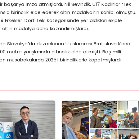
başarıya imza atmışlardı. Nil Sevindik, U17 Kadınlar ‘Tek
sla birincilik elde ederek altın madalyanın sahibi olmuştu.
19 Erkekler ‘Dört Tek’ kategorisinde yer aldıkları ekiple
bir altın madalya daha kazandırmışlardı.
nda
Slovakya’da düzenlenen Uluslararası Bratislava Kano
0 metre yarışlarında altıncılık elde etmişti. Beş milli
n müsabakalarda 2025’i birinciliklerle kapatmışlardı.