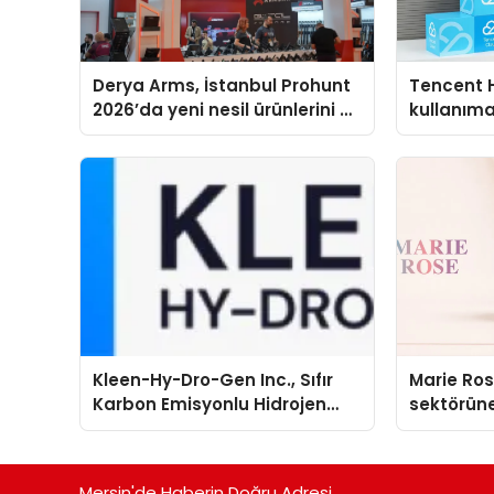
Derya Arms, İstanbul Prohunt
Tencent 
2026’da yeni nesil ürünlerini ve
kullanım
global marka vizyonunu
sergiledi
Kleen-Hy-Dro-Gen Inc., Sıfır
Marie Ro
Karbon Emisyonlu Hidrojen
sektörüne
Isıtma Teknolojisinde ISO ve
TSSA Düzenleyici Onaylarını
Aldı
Mersin'de Haberin Doğru Adresi