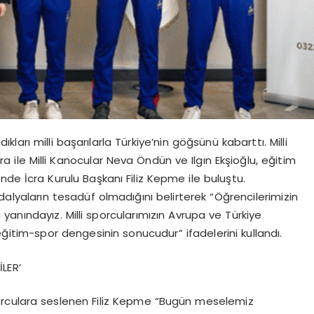
arı milli başarılarla Türkiye’nin göğsünü kabarttı. Milli
ra ile Milli Kanocular Neva Öndün ve Ilgın Ekşioğlu, eğitim
ü’nde
İcra Kurulu Başkanı Filiz Kepme ile buluştu.
alyaların tesadüf olmadığını belirterek “Öğrencilerimizin
nındayız. Milli sporcularımızın Avrupa ve Türkiye
eğitim-spor dengesinin sonucudur” ifadelerini kullandı.
LER’
rculara seslenen Filiz Kepme
“Bugün meselemiz