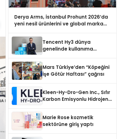
Derya Arms, İstanbul Prohunt 2026’da
yeni nesil ürünlerini ve global marka
vizyonunu sergiledi
Tencent Hy3 dünya
genelinde kullanıma
sunuldu
Mars Türkiye’den “Köpeğini
İşe Götür Haftası” çağrısı
Kleen-Hy-Dro-Gen Inc., Sıfır
Karbon Emisyonlu Hidrojen
Isıtma Teknolojisinde ISO ve
TSSA Düzenleyici Onaylarını
Marie Rose kozmetik
Aldı
sektörüne giriş yaptı