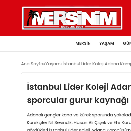
MERSIN
YAŞAM
GÜ
Ana Sayfa
Yaşam
İstanbul Lider Koleji Adana Kamp
İstanbul Lider Koleji Ad
sporcular gurur kaynağı 
Adanalı gençler kano ve kürek sporunda yakaladıkla
Kürekçiler Nil Sevindik, Hasan Ali Çiçek ve Efe Kar
gördükleri İstanbul Lider Koleji Adana Kampüsü’nd