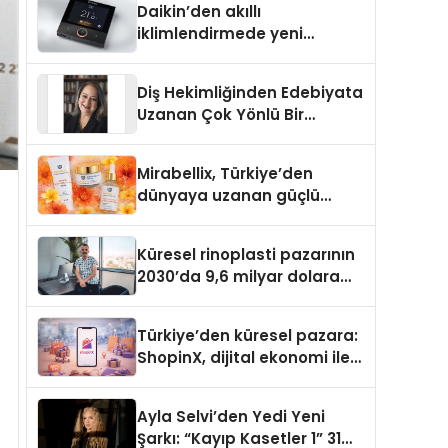
Daikin’den akıllı
iklimlendirmede yeni
dönem: Madoka Plus
Türkiye’de
Diş Hekimliğinden Edebiyata
Uzanan Çok Yönlü Bir
Yaşam: Yeşim Şahin Yaman
Mirabellix, Türkiye’den
dünyaya uzanan güçlü
büyümesini sürdürüyor
Küresel rinoplasti pazarının
2030’da 9,6 milyar dolara
ulaşması bekleniyor
Türkiye’den küresel pazara:
ShopinX, dijital ekonomi ile
gerçek dünya alışverişini bir
araya getirmeyi hedefliyor
Ayla Selvi’den Yedi Yeni
Şarkı: “Kayıp Kasetler 1” 31