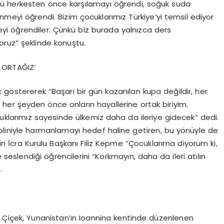
nü herkesten önce karşılamayı öğrendi, soğuk suda
eyi öğrendi. Bizim çocuklarımız Türkiye’yi temsil ediyor
i öğrendiler. Çünkü biz burada yalnızca ders
oruz” şeklinde konuştu.
 ORTAĞIZ’
nek göstererek “Başarı bir gün kazanılan kupa değildir, her
 her şeyden önce onların hayallerine ortak biriyim.
cuklarımız sayesinde ülkemiz daha da ileriye gidecek” dedi.
liniyle harmanlamayı hedef haline getiren, bu yönüyle de
nin
İcra Kurulu Başkanı Filiz Kepme
“Çocuklarıma diyorum ki,
 seslendiği öğrencilerini “Korkmayın, daha da ileri atılın
.
 Ali Çiçek, Yunanistan’ın Ioannina kentinde düzenlenen