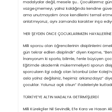
madalyalar değil, mesele şu… Çocuklarımız gü
vazgeçmemeyi, yalnız kaldığında kendine güvenm
ama unutmayalım önce kendilerini temsil etmey
anlatmıyoruz, aynı zamanda karakter inşa ediy
‘HER ŞEYDEN ÖNCE ÇOCUKLARIMIZIN HAYALLERİNE
Milli sporcu olan öğrencilerinin disiplinlerini ör
gün tekrar edilen disiplindir” diyen Kepme, “Ben
İnanıyorum ki sporla, bilimle, fenle büyüyen ço
Eğitimde akademik mükemmeliyeti sporun disip
sporcuların ilgi odağı olan
İstanbul Lider Koleji’
asla yalnız değilsiniz, hepimiz arkanızdayız” diye
çocuklar. Yolunuz açık olsun” ifadeleriyle kutladı
TÜRKİYE’YE ALTIN MADALYA GETİRMİŞLERDİ
Milli Kürekçiler Nil Sevindik, Efe Kara ve Hasan