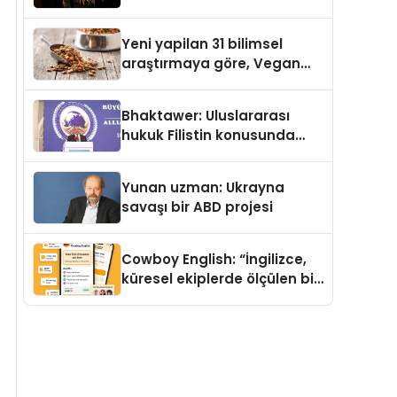
Temmuz’da Yayımlandı
Yeni yapilan 31 bilimsel
araştırmaya göre, Vegan
Köpek Maması ve Vegan
Kedi Mamasının İyi
Bhaktawer: Uluslararası
Sindirildiğini Ortaya Koydu
hukuk Filistin konusunda
çifte standart uyguluyor
Yunan uzman: Ukrayna
savaşı bir ABD projesi
Cowboy English: “İngilizce,
küresel ekiplerde ölçülen bir
iş yetkinliğine dönüşüyor”