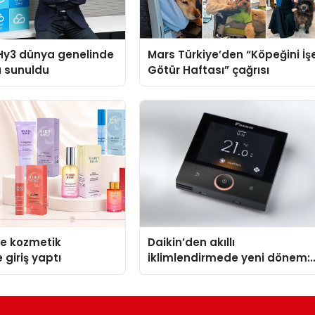
Hy3 dünya genelinde
Mars Türkiye’den “Köpeğini İş
a sunuldu
Götür Haftası” çağrısı
se kozmetik
Daikin’den akıllı
 giriş yaptı
iklimlendirmede yeni dönem:
Madoka Plus Türkiye’de