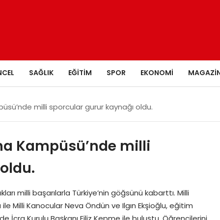
NCEL
SAĞLIK
EĞITIM
SPOR
EKONOMI
MAGAZI
üsü’nde milli sporcular gurur kaynağı oldu.
ana Kampüsü’nde milli
oldu.
rı milli başarılarla Türkiye’nin göğsünü kabarttı. Milli
a ile Milli Kanocular Neva Öndün ve Ilgın Ekşioğlu, eğitim
e İcra Kurulu Başkanı Filiz Kepme ile buluştu. Öğrencilerini