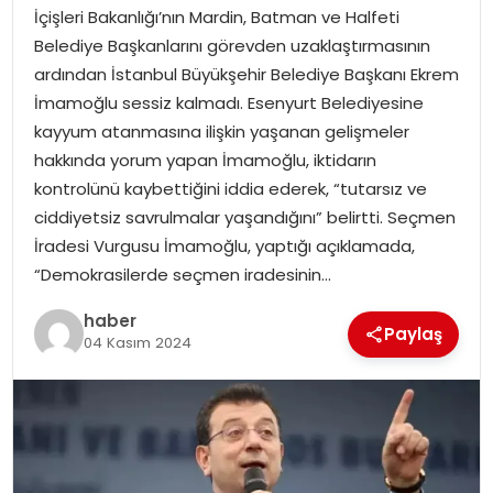
EKONOMI
İçişleri Bakanlığı’nın Mardin, Batman ve Halfeti
Belediye Başkanlarını görevden uzaklaştırmasının
MAGAZIN
ardından İstanbul Büyükşehir Belediye Başkanı Ekrem
İmamoğlu sessiz kalmadı. Esenyurt Belediyesine
DÜNYA
kayyum atanmasına ilişkin yaşanan gelişmeler
hakkında yorum yapan İmamoğlu, iktidarın
OTOMOBIL
kontrolünü kaybettiğini iddia ederek, “tutarsız ve
ciddiyetsiz savrulmalar yaşandığını” belirtti. Seçmen
İradesi Vurgusu İmamoğlu, yaptığı açıklamada,
“Demokrasilerde seçmen iradesinin…
haber
Paylaş
04 Kasım 2024