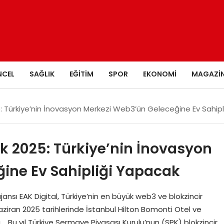
NCEL
SAĞLIK
EĞITIM
SPOR
EKONOMI
MAGAZI
: Türkiye’nin İnovasyon Merkezi Web3’ün Geleceğine Ev Sahip
k 2025: Türkiye’nin İnovasyon
ine Ev Sahipliği Yapacak
nsı EAK Digital, Türkiye’nin en büyük web3 ve blokzincir
Haziran 2025 tarihlerinde İstanbul Hilton Bomonti Otel ve
Bu yıl Türkiye Sermaye Piyasası Kurulu’nun (SPK) blokzincir