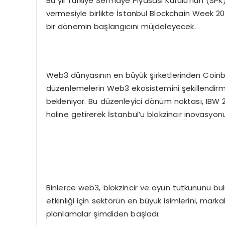
Bu yıl Türkiye Sermaye Piyasası Kurulu’nun (SPK) 
vermesiyle birlikte İstanbul Blockchain Week 2
bir dönemin başlangıcını müjdeleyecek.
Web3 dünyasının en büyük şirketlerinden Coinb
düzenlemelerin Web3 ekosistemini şekillendirme
bekleniyor. Bu düzenleyici dönüm noktası, IBW 20
haline getirerek İstanbul’u blokzincir inovasyon
Binlerce web3, blokzincir ve oyun tutkununu buluş
etkinliği için sektörün en büyük isimlerini, marka
planlamalar şimdiden başladı.