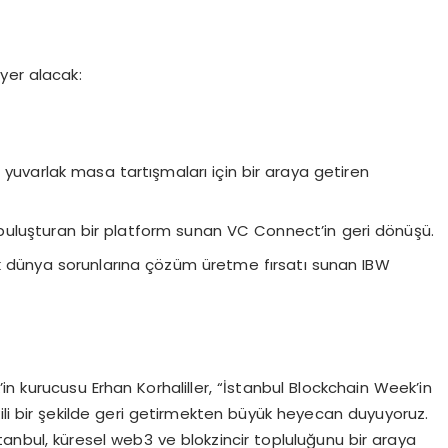
 yer alacak:
 yuvarlak masa tartışmaları için bir araya getiren
le buluşturan bir platform sunan VC Connect’in geri dönüşü.
erçek dünya sorunlarına çözüm üretme fırsatı sunan IBW
in kurucusu Erhan Korhaliller, “İstanbul Blockchain Week’in
li bir şekilde geri getirmekten büyük heyecan duyuyoruz.
stanbul, küresel web3 ve blokzincir topluluğunu bir araya