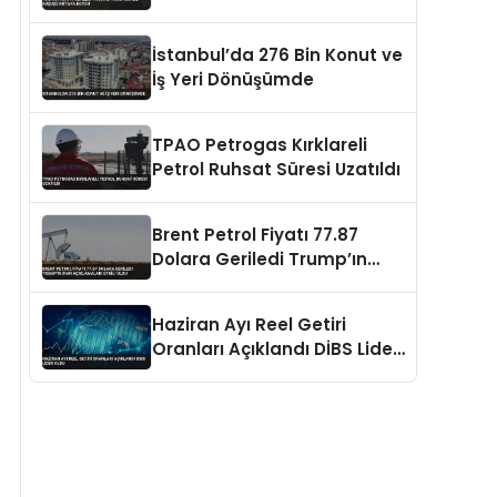
Ortaya Koydu
İstanbul’da 276 Bin Konut ve
İş Yeri Dönüşümde
TPAO Petrogas Kırklareli
Petrol Ruhsat Süresi Uzatıldı
Brent Petrol Fiyatı 77.87
Dolara Geriledi Trump’ın
İran Açıklamaları Etkili Oldu
Haziran Ayı Reel Getiri
Oranları Açıklandı DİBS Lider
Oldu