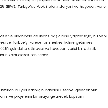
blokzincir ve kripto projelerine yönelik beklenen lisansları
025 (IBW), Türkiye’de Web3 alanında yeni ve heyecan verici
ase ve Binance’in de lisans başvurusu yapmasıyla, bu yeni
si ve Türkiye’yi küresel bir merkez haline getirmesi
25’i çok daha etkileyici ve heyecan verici bir etkinlik
unun kalbi olarak tanıtacak.
turan bu yılki etkinliğin başarısı üzerine, gelecek yılın
larını ve projelerini bir araya getirecek kapsamlı