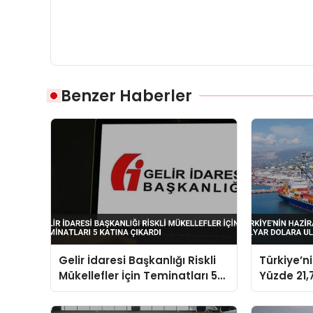
Benzer Haberler
Gelir İdaresi Başkanlığı Riskli
Türkiye’n
Mükellefler İçin Teminatları 5
Yüzde 21,7
Katına Çıkardı
Dolara Ul