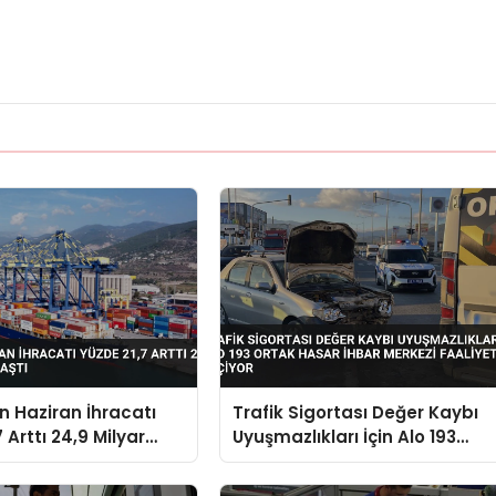
in Haziran İhracatı
Trafik Sigortası Değer Kaybı
 Arttı 24,9 Milyar
Uyuşmazlıkları İçin Alo 193
aştı
Ortak Hasar İhbar Merkezi
Faaliyete Geçiyor