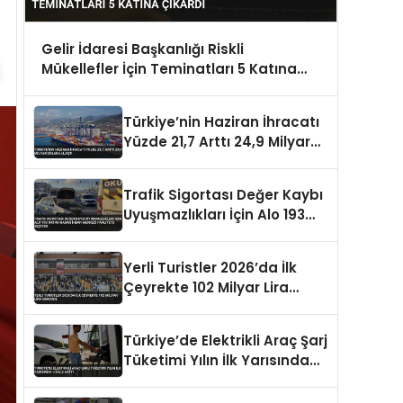
Gelir İdaresi Başkanlığı Riskli
Mükellefler İçin Teminatları 5 Katına
Çıkardı
Türkiye’nin Haziran İhracatı
Yüzde 21,7 Arttı 24,9 Milyar
Dolara Ulaştı
Trafik Sigortası Değer Kaybı
Uyuşmazlıkları İçin Alo 193
Ortak Hasar İhbar Merkezi
Faaliyete Geçiyor
Yerli Turistler 2026’da İlk
Çeyrekte 102 Milyar Lira
Harcadı
Türkiye’de Elektrikli Araç Şarj
Tüketimi Yılın İlk Yarısında
%153,5 Arttı