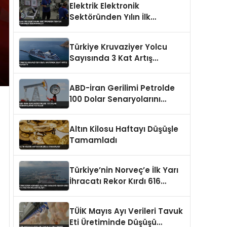
Elektrik Elektronik
Sektöründen Yılın İlk
Yarısında Rekor İhracat
Türkiye Kruvaziyer Yolcu
Sayısında 3 Kat Artış
Kaydetti
ABD-İran Gerilimi Petrolde
100 Dolar Senaryolarını
Tetikledi
Altın Kilosu Haftayı Düşüşle
Tamamladı
Türkiye’nin Norveç’e İlk Yarı
İhracatı Rekor Kırdı 616
Milyon Dolara Ulaştı
TÜİK Mayıs Ayı Verileri Tavuk
Eti Üretiminde Düşüşü