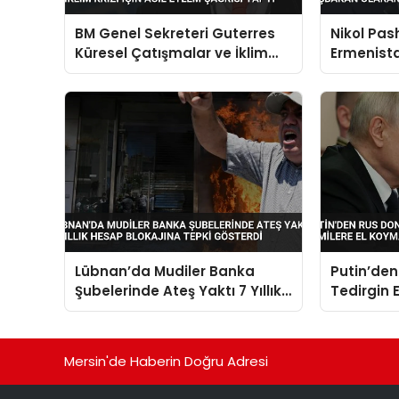
BM Genel Sekreteri Guterres
Nikol Pas
Küresel Çatışmalar ve İklim
Ermenist
Krizi İçin Acil Eylem Çağrısı
Başbakan
Yaptı
Lübnan’da Mudiler Banka
Putin’de
Şubelerinde Ateş Yaktı 7 Yıllık
Tedirgin 
Hesap Blokajına Tepki
El Koyma 
Gösterdi
Koyulaca
Mersin'de Haberin Doğru Adresi