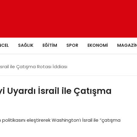
NCEL
SAĞLIK
EĞITIM
SPOR
EKONOMI
MAGAZI
İsrail ile Çatışma Rotası İddiası
i Uyardı İsrail ile Çatışma
n politikasını eleştirerek Washington’ı İsrail ile “çatışma