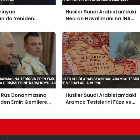
hinyan
Husiler Suudi Arabistan’daki
an’da Yeniden
Necran Havalimanı’na İHA
 Olarak Atandı
Saldırısı Düzenledi
n Rus Donanmasına
Husiler Suudi Arabistan’daki
Eden Emir: Gemilere
Aramco Tesislerini Füze ve
Girişimlerine Karşı
İHA’larla Vurdu
k