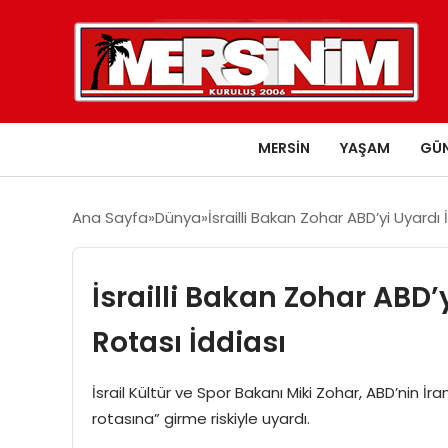
MERSIN
YAŞAM
GÜ
Ana Sayfa
Dünya
İsrailli Bakan Zohar ABD’yi Uyardı 
İsrailli Bakan Zohar ABD’y
Rotası İddiası
İsrail Kültür ve Spor Bakanı Miki Zohar, ABD’nin İra
rotasına” girme riskiyle uyardı.