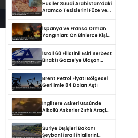
Husiler Suudi Arabistan’daki
Aramco Tesislerini Füze ve
İHA’larla Vurdu
İspanya ve Fransa Orman
Yangınları: On Binlerce Kişi
Tahliye Edildi
İsrail 60 Filistinli Esiri Serbest
Bıraktı Gazze’ye Ulaşan
Esirlerde Ciddi Sağlık
Sorunları Dikkat Çekti
Brent Petrol Fiyatı Bölgesel
Gerilimle 84 Doları Aştı
İngiltere Askeri Üssünde
Alkollü Askerler Zırhlı Araçla
Kaza Yaptı
Suriye Dışişleri Bakanı
Şeybani İsrail İhlallerini