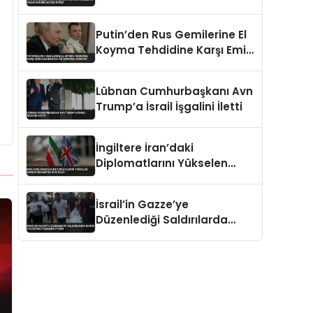
Kınadı BM’den Destek İstedi
Putin’den Rus Gemilerine El
Koyma Tehdidine Karşı Emir
Kaliningrad ve Ukrayna
Vurgusu
Lübnan Cumhurbaşkanı Avn
Trump’a İsrail İşgalini İletti
İngiltere İran’daki
Diplomatlarını Yükselen
Gerilim Nedeniyle Geri Çekti
İsrail’in Gazze’ye
Düzenlediği Saldırılarda
Bugün 9 Filistinli Yaşamını
Yitirdi