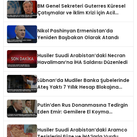
BM Genel Sekreteri Guterres Küresel
Çatışmalar ve İklim Krizi İçin Acil
Eylem Çağrısı Yaptı
Nikol Pashinyan Ermenistan’da
Yeniden Başbakan Olarak Atandı
Husiler Suudi Arabistan’daki Necran
Havalimanı’na İHA Saldırısı Düzenledi
Lübnan’da Mudiler Banka Şubelerinde
Ateş Yaktı 7 Yıllık Hesap Blokajına
Tepki Gösterdi
Putin’den Rus Donanmasına Tedirgin
Eden Emir: Gemilere El Koyma
Girişimlerine Karşı Koyulacak
Husiler Suudi Arabistan’daki Aramco
Tesislerini Füze ve İHA’larla Vurdu