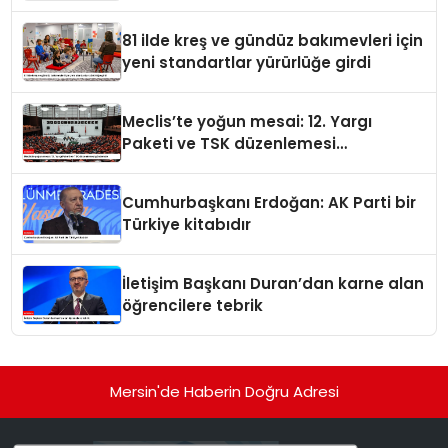
81 ilde kreş ve gündüz bakımevleri için
yeni standartlar yürürlüğe girdi
Meclis’te yoğun mesai: 12. Yargı
Paketi ve TSK düzenlemesi
gündemde
Cumhurbaşkanı Erdoğan: AK Parti bir
Türkiye kitabıdır
İletişim Başkanı Duran’dan karne alan
öğrencilere tebrik
Mersin'de Haberin Doğru Adresi