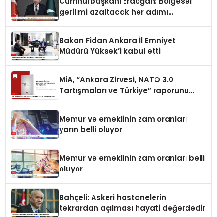
Cumhurbaşkanı Erdoğan: Bölgesel
gerilimi azaltacak her adımı
destekliyoruz
Bakan Fidan Ankara İl Emniyet
Müdürü Yüksek’i kabul etti
MİA, “Ankara Zirvesi, NATO 3.0
Tartışmaları ve Türkiye” raporunu
yayımladı
Memur ve emeklinin zam oranları
yarın belli oluyor
Memur ve emeklinin zam oranları belli
oluyor
Bahçeli: Askeri hastanelerin
tekrardan açılması hayati değerdedir