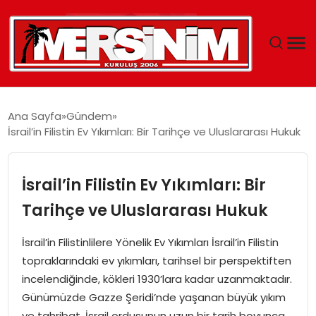
MERSIN
Ana Sayfa
Gündem
İsrail’in Filistin Ev Yıkımları: Bir Tarihçe ve Uluslararası Hukuk
YAŞAM
GÜNCEL
İsrail’in Filistin Ev Yıkımları: Bir
Tarihçe ve Uluslararası Hukuk
SAĞLIK
İsrail’in Filistinlilere Yönelik Ev Yıkımları İsrail’in Filistin
EĞITIM
topraklarındaki ev yıkımları, tarihsel bir perspektiften
incelendiğinde, kökleri 1930’lara kadar uzanmaktadır.
SPOR
Günümüzde Gazze Şeridi’nde yaşanan büyük yıkım
ve tahribat, İsrail ordusunun uzun bir tarih boyunca