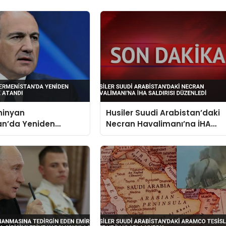
hinyan
Husiler Suudi Arabistan’daki
an’da Yeniden
Necran Havalimanı’na İHA
 Olarak Atandı
Saldırısı Düzenledi