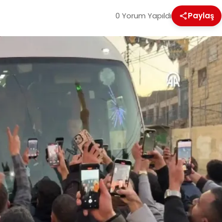
0 Yorum Yapıldı
Paylaş