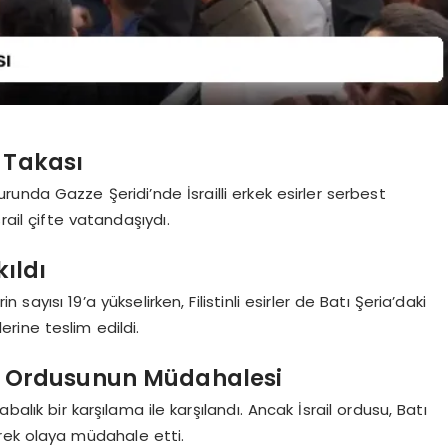
r Takası
ı turunda Gazze Şeridi’nde İsrailli erkek esirler serbest
İsrail çifte vatandaşıydı.
kıldı
n sayısı 19’a yükselirken, Filistinli esirler de Batı Şeria’daki
erine teslim edildi.
ail Ordusunun Müdahalesi
labalık bir karşılama ile karşılandı. Ancak İsrail ordusu, Batı
rek olaya müdahale etti.