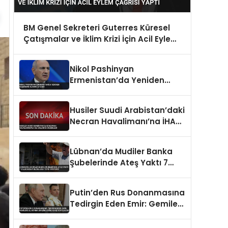
BM Genel Sekreteri Guterres Küresel
Çatışmalar ve İklim Krizi İçin Acil Eylem
Çağrısı Yaptı
Nikol Pashinyan
Ermenistan’da Yeniden
Başbakan Olarak Atandı
Husiler Suudi Arabistan’daki
Necran Havalimanı’na İHA
Saldırısı Düzenledi
Lübnan’da Mudiler Banka
Şubelerinde Ateş Yaktı 7
Yıllık Hesap Blokajına Tepki
Gösterdi
Putin’den Rus Donanmasına
Tedirgin Eden Emir: Gemilere
El Koyma Girişimlerine Karşı
Koyulacak