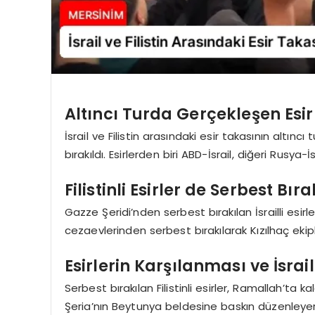
Altıncı Turda Gerçekleşen Esi
İsrail ve Filistin arasındaki esir takasının altınc
bırakıldı. Esirlerden biri ABD-İsrail, diğeri Rusya-
Filistinli Esirler de Serbest Bıra
Gazze Şeridi’nden serbest bırakılan İsrailli esirleri
cezaevlerinden serbest bırakılarak Kızılhaç ekipl
Esirlerin Karşılanması ve İsr
Serbest bırakılan Filistinli esirler, Ramallah’ta ka
Şeria’nın Beytunya beldesine baskın düzenleye