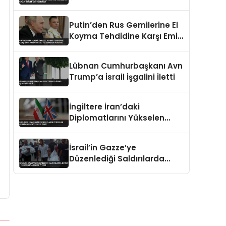
Kınadı BM’den Destek İstedi
Putin’den Rus Gemilerine El
Koyma Tehdidine Karşı Emir
Kaliningrad ve Ukrayna
Vurgusu
Lübnan Cumhurbaşkanı Avn
Trump’a İsrail İşgalini İletti
İngiltere İran’daki
Diplomatlarını Yükselen
Gerilim Nedeniyle Geri Çekti
İsrail’in Gazze’ye
Düzenlediği Saldırılarda
Bugün 9 Filistinli Yaşamını
Yitirdi