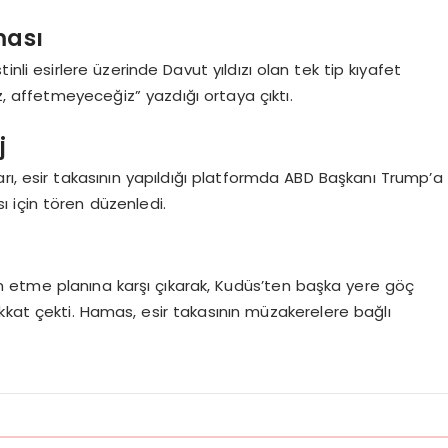
ması
istinli esirlere üzerinde Davut yıldızı olan tek tip kıyafet
, affetmeyeceğiz” yazdığı ortaya çıktı.
j
rı, esir takasının yapıldığı platformda ABD Başkanı Trump’a
ı için tören düzenledi.
den etme planına karşı çıkarak, Kudüs’ten başka yere göç
kkat çekti. Hamas, esir takasının müzakerelere bağlı