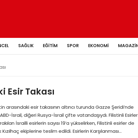
NCEL
SAĞLIK
EĞITIM
SPOR
EKONOMI
MAGAZI
kası
ki Esir Takası
istin arasındaki esir takasının altıncı turunda Gazze Şeridi’nde
i ABD-İsrail, diğeri Rusya-İsrail çifte vatandaşıydı. Filistinli Esirler
an İsrailli esirlerin sayısı 19’a yükselirken, Filistinli esirler de
Kızılhaç ekiplerine teslim edildi. Esirlerin Karşılanması…