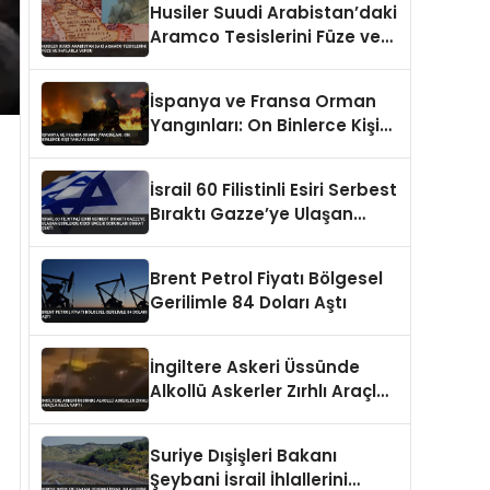
Husiler Suudi Arabistan’daki
Aramco Tesislerini Füze ve
İHA’larla Vurdu
İspanya ve Fransa Orman
Yangınları: On Binlerce Kişi
Tahliye Edildi
İsrail 60 Filistinli Esiri Serbest
Bıraktı Gazze’ye Ulaşan
Esirlerde Ciddi Sağlık
Sorunları Dikkat Çekti
Brent Petrol Fiyatı Bölgesel
Gerilimle 84 Doları Aştı
İngiltere Askeri Üssünde
Alkollü Askerler Zırhlı Araçla
Kaza Yaptı
Suriye Dışişleri Bakanı
Şeybani İsrail İhlallerini