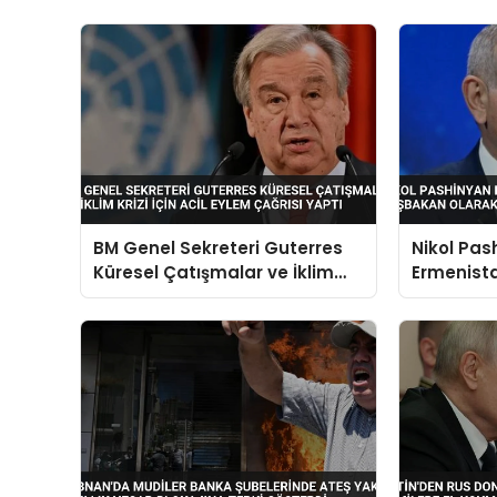
BM Genel Sekreteri Guterres
Nikol Pas
Küresel Çatışmalar ve İklim
Ermenist
Krizi İçin Acil Eylem Çağrısı
Başbakan
Yaptı