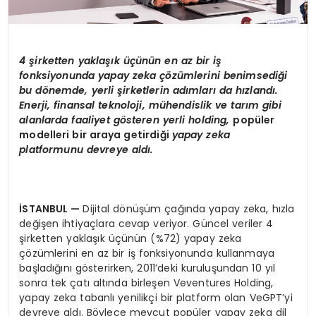
4 şirketten yaklaşık üçünün en az bir iş
fonksiyonunda yapay zeka çözümlerini benimsediği
bu d
ö
nemde, yerli şirketlerin adımları
da h
ızlandı.
Enerji, finansal teknoloji, mühendislik ve tarım gibi
alanlarda faaliyet g
ö
steren yerli holding,
popüler
modelleri bir araya getirdiği
yapay zeka
platformunu devreye aldı.
İSTANBUL
—
Dijital dönüşüm çağında yapay zeka, hızla
değişen ihtiyaçlara cevap veriyor. Güncel veriler 4
şirketten yaklaşık üçünün (%72) yapay zeka
çözümlerini en az bir iş fonksiyonunda kullanmaya
başladığını gösterirken, 2011’deki kuruluşundan 10 yıl
sonra tek çatı altında birleşen Veventures Holding,
yapay zeka tabanlı yenilikçi bir platform olan VeGPT’yi
devreye aldı. Böylece mevcut popüler yapay zeka dil