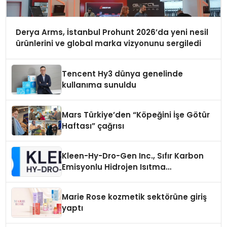
Derya Arms, İstanbul Prohunt 2026’da yeni nesil
ürünlerini ve global marka vizyonunu sergiledi
Tencent Hy3 dünya genelinde
kullanıma sunuldu
Mars Türkiye’den “Köpeğini İşe Götür
Haftası” çağrısı
Kleen-Hy-Dro-Gen Inc., Sıfır Karbon
Emisyonlu Hidrojen Isıtma
Teknolojisinde ISO ve TSSA
Düzenleyici Onaylarını Aldı
Marie Rose kozmetik sektörüne giriş
yaptı