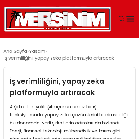
MERSIN
Ana Sayfa
Yaşam
İş verimliliğini, yapay zeka platformuyla artıracak
YAŞAM
GÜNCEL
İş verimliliğini, yapay zeka
platformuyla artıracak
SAĞLIK
4 şirketten yaklaşık üçünün en az bir iş
EĞITIM
fonksiyonunda yapay zeka çözümlerini benimsediği
bu dönemde, yerli şirketlerin adımları da hızlandı.
SPOR
Enerji, finansal teknoloji, mühendislik ve tarım gibi
alanlarda faaliyet gösteren yerli holding, popüler