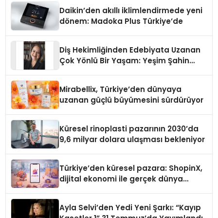
Daikin’den akıllı iklimlendirmede yeni
dönem: Madoka Plus Türkiye’de
Diş Hekimliğinden Edebiyata Uzanan
Çok Yönlü Bir Yaşam: Yeşim Şahin
Yaman
Mirabellix, Türkiye’den dünyaya
uzanan güçlü büyümesini sürdürüyor
Küresel rinoplasti pazarının 2030’da
9,6 milyar dolara ulaşması bekleniyor
Türkiye’den küresel pazara: ShopinX,
dijital ekonomi ile gerçek dünya
alışverişini bir araya getirmeyi
hedefliyor
Ayla Selvi’den Yedi Yeni Şarkı: “Kayıp