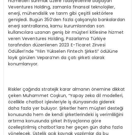
hizmetleri sunmak üzere faaliyetlerine başlayan
Veventures Holding, zamanla finansal teknolojiler,
enerji, mühendislik ve tarım gibi çeşitli sektörlere
genişledi. Bugün 350’den fazla çalışanıyla bankalardan
enerji santrallarına, kamu kurumlarından son
kullanıcılara uzanan geniş bir müşteri kitlesine hizmet
veren Veventures Holding, Pazarlama Türkiye
tarafından düzenlenen 2023 E-Ticaret Zirvesi
Ödülleri’nde “Yılın Yükselen Fintech Şirketi” ödülüne
layık görülen Vepara’nın da çatı şirketi olarak
konumlanıyor.
Riskler çağında stratejik karar almanın önemine dikkat
çeken Muhammet Coşkun, “Yapay zeka dil modelleri,
özellikle chatbot işlevleriyle iş dünyasında giderek
daha fazla yer buluyor. Şirketler hem müşteri desteği
konusunda hem de kendi şirketlerindeki iş verimliliğini
artırma konusunda şirket ihtiyaçlarına göre
özelleştirilmiş chatbot’lara her geçen gün daha fazla
yönelecek. Üstelik açık kaynak yazılımlar da bu