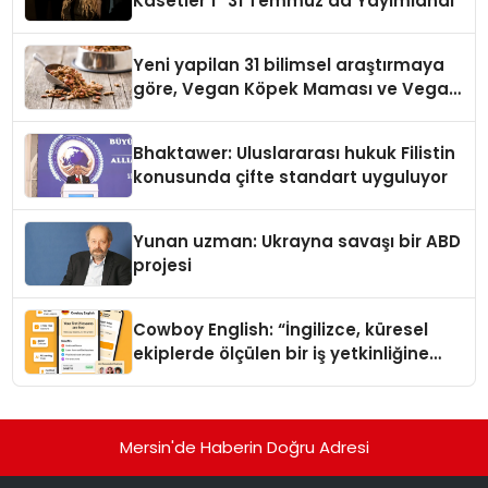
Kasetler 1” 31 Temmuz’da Yayımlandı
Yeni yapilan 31 bilimsel araştırmaya
göre, Vegan Köpek Maması ve Vegan
Kedi Mamasının İyi Sindirildiğini
Ortaya Koydu
Bhaktawer: Uluslararası hukuk Filistin
konusunda çifte standart uyguluyor
Yunan uzman: Ukrayna savaşı bir ABD
projesi
Cowboy English: “İngilizce, küresel
ekiplerde ölçülen bir iş yetkinliğine
dönüşüyor”
Mersin'de Haberin Doğru Adresi