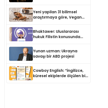
Temmuz’da Yayımlandı
Yeni yapilan 31 bilimsel
araştırmaya göre, Vegan
Köpek Maması ve Vegan
Kedi Mamasının İyi
Bhaktawer: Uluslararası
Sindirildiğini Ortaya Koydu
hukuk Filistin konusunda
çifte standart uyguluyor
Yunan uzman: Ukrayna
savaşı bir ABD projesi
Cowboy English: “İngilizce,
küresel ekiplerde ölçülen bir
iş yetkinliğine dönüşüyor”