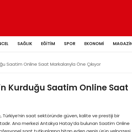
NCEL
SAĞLIK
EĞITIM
SPOR
EKONOMI
MAGAZI
uğu Saatim Online Saat Markalarıyla Öne Çıkıyor
nin Kurduğu Saatim Online Saat
ürkiye’nin saat sektöründe güven, kalite ve prestiji bir
ktadır. Ana merkezi Antakya Hatay’da bulunan Saatim Online
ofesyonel saat tutkunlarına hitap eden geniş ürün yelpazesi