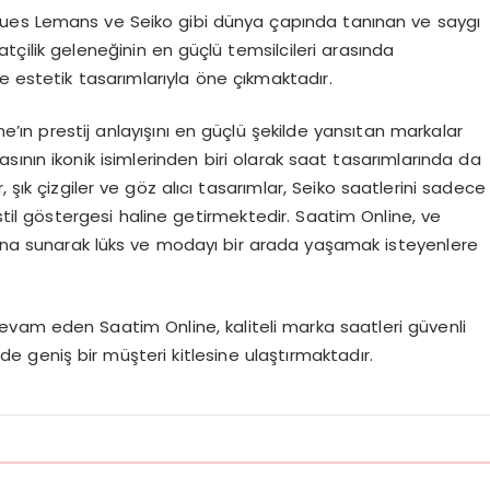
ques Lemans ve Seiko gibi dünya çapında tanınan ve saygı
tçilik geleneğinin en güçlü temsilcileri arasında
e estetik tasarımlarıyla öne çıkmaktadır.
ın prestij anlayışını en güçlü şekilde yansıtan markalar
ının ikonik isimlerinden biri olarak saat tasarımlarında da
 şık çizgiler ve göz alıcı tasarımlar, Seiko saatlerini sadece
til göstergesi haline getirmektedir. Saatim Online, ve
rına sunarak lüks ve modayı bir arada yaşamak isteyenlere
devam eden Saatim Online, kaliteli marka saatleri güvenli
nde geniş bir müşteri kitlesine ulaştırmaktadır.