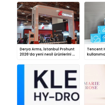
Derya Arms, İstanbul Prohunt
Tencent 
2026’da yeni nesil ürünlerini ve
kullanım
global marka vizyonunu
sergiledi