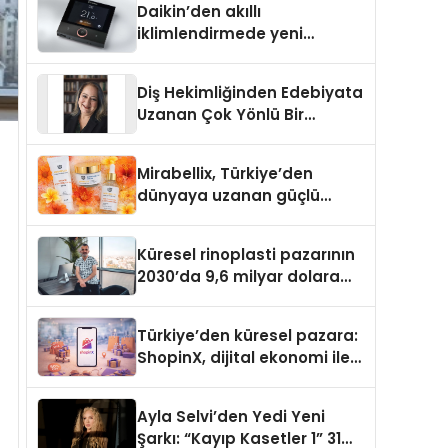
Daikin’den akıllı
iklimlendirmede yeni
dönem: Madoka Plus
Türkiye’de
Diş Hekimliğinden Edebiyata
Uzanan Çok Yönlü Bir
Yaşam: Yeşim Şahin Yaman
Mirabellix, Türkiye’den
dünyaya uzanan güçlü
büyümesini sürdürüyor
Küresel rinoplasti pazarının
2030’da 9,6 milyar dolara
ulaşması bekleniyor
Türkiye’den küresel pazara:
ShopinX, dijital ekonomi ile
gerçek dünya alışverişini bir
araya getirmeyi hedefliyor
Ayla Selvi’den Yedi Yeni
Şarkı: “Kayıp Kasetler 1” 31