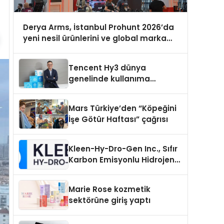
Derya Arms, İstanbul Prohunt 2026’da
yeni nesil ürünlerini ve global marka
vizyonunu sergiledi
Tencent Hy3 dünya
genelinde kullanıma
sunuldu
Mars Türkiye’den “Köpeğini
İşe Götür Haftası” çağrısı
Kleen-Hy-Dro-Gen Inc., Sıfır
Karbon Emisyonlu Hidrojen
Isıtma Teknolojisinde ISO ve
TSSA Düzenleyici Onaylarını
Marie Rose kozmetik
Aldı
sektörüne giriş yaptı