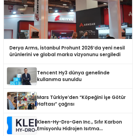
Derya Arms, İstanbul Prohunt 2026’da yeni nesil
ürünlerini ve global marka vizyonunu sergiledi
Tencent Hy3 dünya genelinde
kullanıma sunuldu
Mars Türkiye’den “Köpeğini İşe Götür
Haftası” çağrısı
Kleen-Hy-Dro-Gen Inc., Sıfır Karbon
Emisyonlu Hidrojen Isıtma
Teknolojisinde ISO ve TSSA