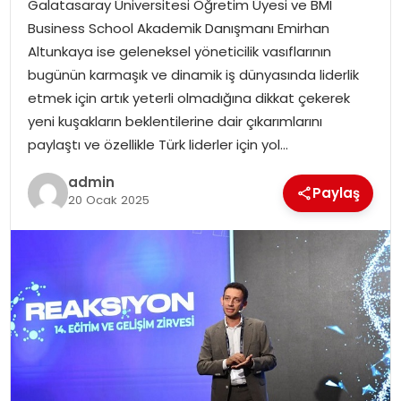
Galatasaray Üniversitesi Öğretim Üyesi ve BMI
EKONOMI
Business School Akademik Danışmanı Emirhan
Altunkaya ise geleneksel yöneticilik vasıflarının
MAGAZIN
bugünün karmaşık ve dinamik iş dünyasında liderlik
etmek için artık yeterli olmadığına dikkat çekerek
DÜNYA
yeni kuşakların beklentilerine dair çıkarımlarını
paylaştı ve özellikle Türk liderler için yol…
OTOMOBIL
admin
Paylaş
20 Ocak 2025