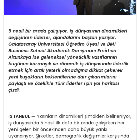
5 nesil bir arada çalışıyor, iş dünyasının dinamikleri
değişirken liderler, ajandalarını baştan yazıyor.
Galatasaray
Ü
niversitesi Öğretim
Ü
yesi ve BMI
Business School Akademik Danışmanı Emirhan
Altunkaya
ise g
eleneksel y
ö
neticilik vasıflarının
bugünün karmaşık ve dinamik iş dünyasında liderlik
etmek için artık yeterli olmadığına dikkat çekerek
yeni kuşakların beklentilerine dair çıkarımlarını
paylaştı
ve
ö
zellikle Türk liderler için yol haritası
çizdi.
İSTANBUL
—
Yarınların dinamikleri şimdiden belirleniyor,
iş dünyasında 5 nesil ilk defa bir arada çalışırken her
yeni gelen bir öncekinden daha büyük yankı
uyandırıyor. Şirketler, demografik değişimler karşısında