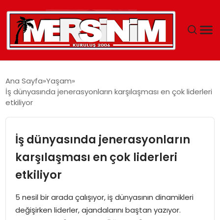
MERSIN
Ana Sayfa
Yaşam
İş dünyasında jenerasyonların karşılaşması en çok liderleri
YAŞAM
etkiliyor
GÜNCEL
İş dünyasında jenerasyonların
SAĞLIK
karşılaşması en çok liderleri
etkiliyor
EĞITIM
5 nesil bir arada çalışıyor, iş dünyasının dinamikleri
SPOR
değişirken liderler, ajandalarını baştan yazıyor.