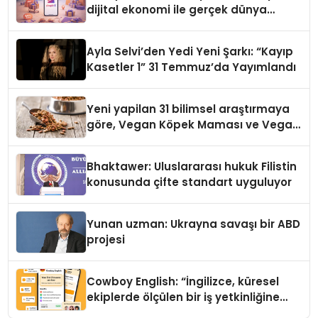
dijital ekonomi ile gerçek dünya
alışverişini bir araya getirmeyi
hedefliyor
Ayla Selvi’den Yedi Yeni Şarkı: “Kayıp
Kasetler 1” 31 Temmuz’da Yayımlandı
Yeni yapilan 31 bilimsel araştırmaya
göre, Vegan Köpek Maması ve Vegan
Kedi Mamasının İyi Sindirildiğini
Ortaya Koydu
Bhaktawer: Uluslararası hukuk Filistin
konusunda çifte standart uyguluyor
Yunan uzman: Ukrayna savaşı bir ABD
projesi
Cowboy English: “İngilizce, küresel
ekiplerde ölçülen bir iş yetkinliğine
dönüşüyor”