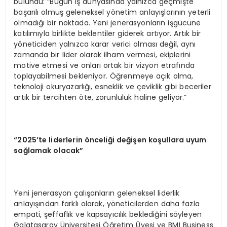
bulundu: “Bugün iş dünyasında yalnızca geçmişte
başarılı olmuş geleneksel yönetim anlayışlarının yeterli
olmadığı bir noktada. Yeni jenerasyonların işgücüne
katılımıyla birlikte beklentiler giderek artıyor. Artık bir
yöneticiden yalnızca karar verici olması değil, aynı
zamanda bir lider olarak ilham vermesi, ekiplerini
motive etmesi ve onları ortak bir vizyon etrafında
toplayabilmesi bekleniyor. Öğrenmeye açık olma,
teknoloji okuryazarlığı, esneklik ve çeviklik gibi beceriler
artık bir tercihten öte, zorunluluk haline geliyor.”
“2025’te liderlerin önceliği değişen koşullara uyum
sağlamak olacak”
Yeni jenerasyon çalışanların geleneksel liderlik
anlayışından farklı olarak, yöneticilerden daha fazla
empati, şeffaflık ve kapsayıcılık beklediğini söyleyen
Galatasaray Üniversitesi Öğretim Üyesi ve BMI Business