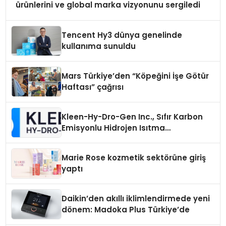
ürünlerini ve global marka vizyonunu sergiledi
Tencent Hy3 dünya genelinde
kullanıma sunuldu
Mars Türkiye’den “Köpeğini İşe Götür
Haftası” çağrısı
Kleen-Hy-Dro-Gen Inc., Sıfır Karbon
Emisyonlu Hidrojen Isıtma
Teknolojisinde ISO ve TSSA
Düzenleyici Onaylarını Aldı
Marie Rose kozmetik sektörüne giriş
yaptı
Daikin’den akıllı iklimlendirmede yeni
dönem: Madoka Plus Türkiye’de