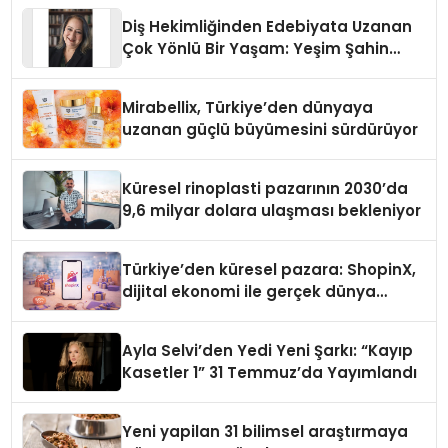
Diş Hekimliğinden Edebiyata Uzanan
Çok Yönlü Bir Yaşam: Yeşim Şahin
Yaman
Mirabellix, Türkiye’den dünyaya
uzanan güçlü büyümesini sürdürüyor
Küresel rinoplasti pazarının 2030’da
9,6 milyar dolara ulaşması bekleniyor
Türkiye’den küresel pazara: ShopinX,
dijital ekonomi ile gerçek dünya
alışverişini bir araya getirmeyi
hedefliyor
Ayla Selvi’den Yedi Yeni Şarkı: “Kayıp
Kasetler 1” 31 Temmuz’da Yayımlandı
Yeni yapilan 31 bilimsel araştırmaya