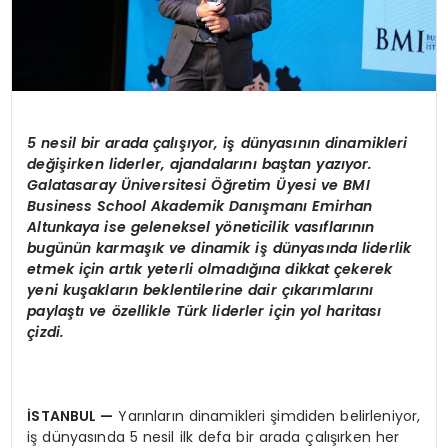
5 nesil bir arada çalışıyor, iş dünyasının dinamikleri
değişirken liderler, ajandalarını baştan yazıyor.
Galatasaray
Ü
niversitesi Öğretim
Ü
yesi ve BMI
Business School Akademik Danışmanı Emirhan
Altunkaya
ise g
eleneksel y
ö
neticilik vasıflarının
bugünün karmaşık ve dinamik iş dünyasında liderlik
etmek için artık yeterli olmadığına dikkat çekerek
yeni kuşakların beklentilerine dair çıkarımlarını
paylaştı
ve
ö
zellikle Türk liderler için yol haritası
çizdi.
İSTANBUL
—
Yarınların dinamikleri şimdiden belirleniyor,
iş dünyasında 5 nesil ilk defa bir arada çalışırken her