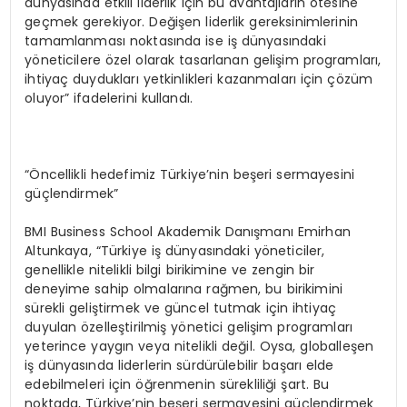
dünyasında etkili liderlik için bu avantajların ötesine
geçmek gerekiyor. Değişen liderlik gereksinimlerinin
tamamlanması noktasında ise iş dünyasındaki
yöneticilere özel olarak tasarlanan gelişim programları,
ihtiyaç duydukları yetkinlikleri kazanmaları için çözüm
oluyor” ifadelerini kullandı.
“Öncellikli hedefimiz Türkiye’nin beşeri sermayesini
güçlendirmek”
BMI Business School Akademik Danışmanı Emirhan
Altunkaya, “Türkiye iş dünyasındaki yöneticiler,
genellikle nitelikli bilgi birikimine ve zengin bir
deneyime sahip olmalarına rağmen, bu birikimini
sürekli geliştirmek ve güncel tutmak için ihtiyaç
duyulan özelleştirilmiş yönetici gelişim programları
yeterince yaygın veya nitelikli değil. Oysa, globalleşen
iş dünyasında liderlerin sürdürülebilir başarı elde
edebilmeleri için öğrenmenin sürekliliği şart. Bu
noktada, Türkiye’nin beşeri sermayesini güçlendirmek