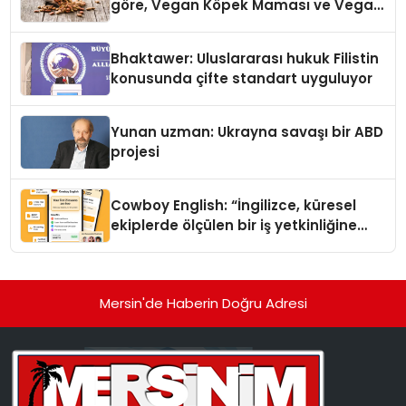
göre, Vegan Köpek Maması ve Vegan
Kedi Mamasının İyi Sindirildiğini
Ortaya Koydu
Bhaktawer: Uluslararası hukuk Filistin
konusunda çifte standart uyguluyor
Yunan uzman: Ukrayna savaşı bir ABD
projesi
Cowboy English: “İngilizce, küresel
ekiplerde ölçülen bir iş yetkinliğine
dönüşüyor”
Mersin'de Haberin Doğru Adresi