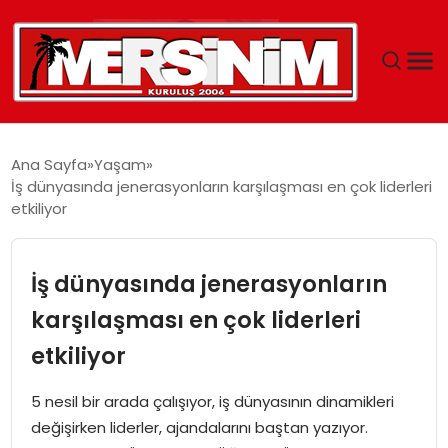
MERSIN
Ana Sayfa
Yaşam
İş dünyasında jenerasyonların karşılaşması en çok liderleri
YAŞAM
etkiliyor
GÜNCEL
İş dünyasında jenerasyonların
SAĞLIK
karşılaşması en çok liderleri
etkiliyor
EĞITIM
5 nesil bir arada çalışıyor, iş dünyasının dinamikleri
SPOR
değişirken liderler, ajandalarını baştan yazıyor.