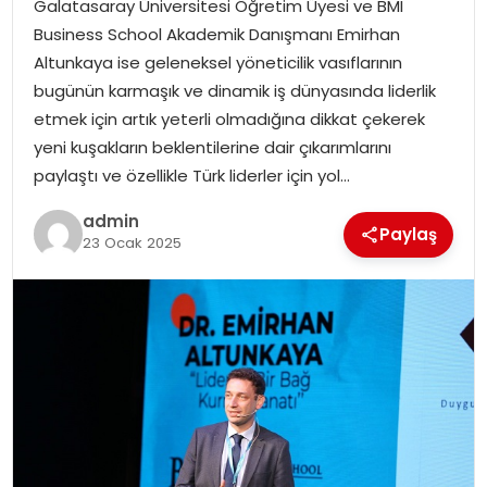
Galatasaray Üniversitesi Öğretim Üyesi ve BMI
EKONOMI
Business School Akademik Danışmanı Emirhan
Altunkaya ise geleneksel yöneticilik vasıflarının
MAGAZIN
bugünün karmaşık ve dinamik iş dünyasında liderlik
etmek için artık yeterli olmadığına dikkat çekerek
DÜNYA
yeni kuşakların beklentilerine dair çıkarımlarını
paylaştı ve özellikle Türk liderler için yol…
OTOMOBIL
admin
Paylaş
23 Ocak 2025