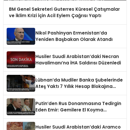
BM Genel Sekreteri Guterres Küresel Çatışmalar
ve İklim Krizi İçin Acil Eylem Çağrısı Yaptı
Nikol Pashinyan Ermenistan’da
Yeniden Başbakan Olarak Atandı
Husiler Suudi Arabistan’daki Necran
Havalimanı’na İHA Saldırısı Düzenledi
Lübnan’da Mudiler Banka Şubelerinde
Ateş Yaktı 7 Yıllık Hesap Blokajına
Tepki Gösterdi
Putin’den Rus Donanmasına Tedirgin
Eden Emir: Gemilere El Koyma
Girişimlerine Karşı Koyulacak
Husiler Suudi Arabistan’daki Aramco