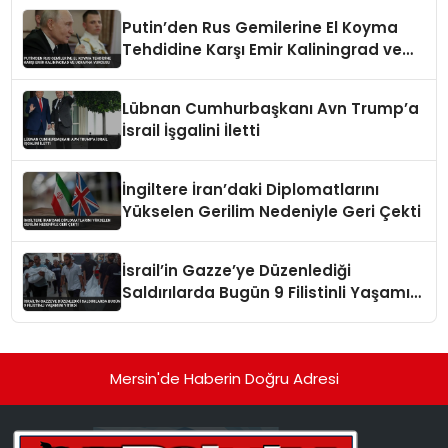
Putin’den Rus Gemilerine El Koyma
Tehdidine Karşı Emir Kaliningrad ve
Ukrayna Vurgusu
Lübnan Cumhurbaşkanı Avn Trump’a
İsrail İşgalini İletti
İngiltere İran’daki Diplomatlarını
Yükselen Gerilim Nedeniyle Geri Çekti
İsrail’in Gazze’ye Düzenlediği
Saldırılarda Bugün 9 Filistinli Yaşamını
Yitirdi
Mersin'de Haberin Doğru Adresi