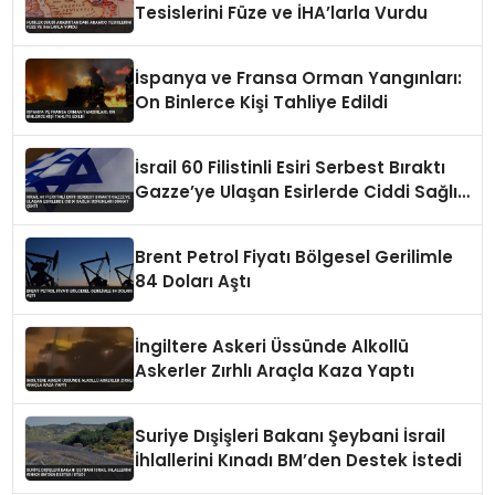
Tesislerini Füze ve İHA’larla Vurdu
İspanya ve Fransa Orman Yangınları:
On Binlerce Kişi Tahliye Edildi
İsrail 60 Filistinli Esiri Serbest Bıraktı
Gazze’ye Ulaşan Esirlerde Ciddi Sağlık
Sorunları Dikkat Çekti
Brent Petrol Fiyatı Bölgesel Gerilimle
84 Doları Aştı
İngiltere Askeri Üssünde Alkollü
Askerler Zırhlı Araçla Kaza Yaptı
Suriye Dışişleri Bakanı Şeybani İsrail
İhlallerini Kınadı BM’den Destek İstedi