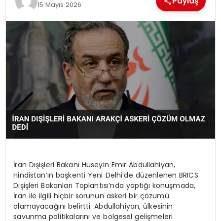
Paylaş
15 Mayıs 2026
EKONOMI
MAGAZIN
DÜNYA
OTOMOBIL
İran Dışişleri Bakanı Hüseyin Emir Abdullahiyan,
Hindistan’ın başkenti Yeni Delhi’de düzenlenen BRICS
Dışişleri Bakanları Toplantısı’nda yaptığı konuşmada,
İran ile ilgili hiçbir sorunun askeri bir çözümü
olamayacağını belirtti. Abdullahiyan, ülkesinin
savunma politikalarını ve bölgesel gelişmeleri