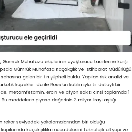
, Gümrük Muhafaza ekiplerinin uyuşturucu tacirlerine karşı
 İpsala Gümrük Muhafaza Kaçakçılık ve İstihbarat Müdürlüğü
ahasına gelen bir tırı şüpheli buldu. Yapılan risk analizi ve
otik köpekler İda ile Rose’un katılımıyla tır detaylı bir
mede, metamfetamin, eroin ve afyon sakızı cinsi toplamda 1
Bu maddelerin piyasa değerinin 3 milyar lirayı aştığı
ın rekor seviyedeki yakalamalarından biri olduğu
kapılarında kaçakçılıkla mücadelesini teknolojik altyapı ve