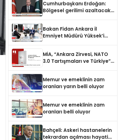
Cumhurbaşkanı Erdoğan:
Bölgesel gerilimi azaltacak
her adımı destekliyoruz
Bakan Fidan Ankara İl
Emniyet Müdürü Yüksek’i
kabul etti
MİA, “Ankara Zirvesi, NATO
3.0 Tartışmaları ve Türkiye”
raporunu yayımladı
Memur ve emeklinin zam
oranları yarın belli oluyor
Memur ve emeklinin zam
oranları belli oluyor
Bahçeli: Askeri hastanelerin
tekrardan açılması hayati