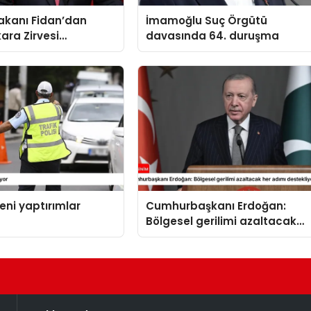
 Bakanı Fidan’dan
İmamoğlu Suç Örgütü
ara Zirvesi
davasında 64. duruşma
sı
yeni yaptırımlar
Cumhurbaşkanı Erdoğan:
Bölgesel gerilimi azaltacak
her adımı destekliyoruz