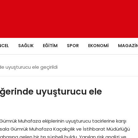
NCEL
SAĞLIK
EĞITIM
SPOR
EKONOMI
MAGAZI
de uyuşturucu ele geçirildi
değerinde uyuşturucu ele
Gümrük Muhafaza ekiplerinin uyuşturucu tacirlerine karşı
İpsala Gümrük Muhafaza Kaçakçılık ve İstihbarat Müdürlüğü
asına gelen bir tırı şüpheli buldu. Yapılan risk analizi ve