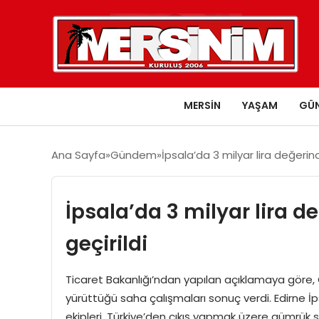
MERSIN
YAŞAM
GÜ
Ana Sayfa
Gündem
İpsala’da 3 milyar lira değerin
İpsala’da 3 milyar lira 
geçirildi
Ticaret Bakanlığı’ndan yapılan açıklamaya göre, 
yürüttüğü saha çalışmaları sonuç verdi. Edirne 
ekipleri, Türkiye’den çıkış yapmak üzere gümrük sah