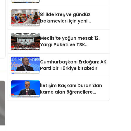
değerdedir
81 ilde kreş ve gündüz
bakımevleri için yeni
standartlar yürürlüğe girdi
Meclis’te yoğun mesai: 12.
Yargı Paketi ve TSK
düzenlemesi gündemde
Cumhurbaşkanı Erdoğan: AK
Parti bir Türkiye kitabıdır
İletişim Başkanı Duran’dan
karne alan öğrencilere
tebrik