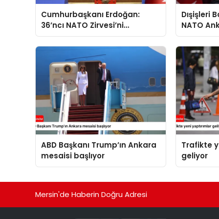
Cumhurbaşkanı Erdoğan:
Dışişleri
36’ncı NATO Zirvesi’ni
NATO Ank
başarıyla tamamladık
açıklama
ABD Başkanı Trump’ın Ankara
Trafikte 
mesaisi başlıyor
geliyor
Mersin'de Haberin Doğru Adresi