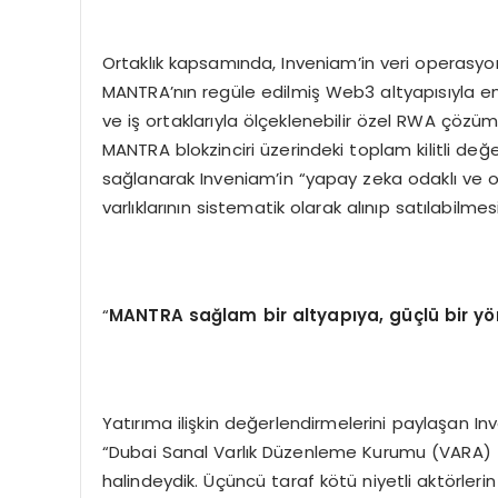
Ortaklık kapsamında, Inveniam’in veri operasyo
MANTRA’nın regüle edilmiş Web3 altyapısıyla ent
ve iş ortaklarıyla ölçeklenebilir özel RWA çözü
MANTRA blokzinciri üzerindeki toplam kilitli de
sağlanarak Inveniam’in “yapay zeka odaklı ve 
varlıklarının sistematik olarak alınıp satılabilme
“
MANTRA sa
ğlam bir altyapıya, güçlü bir y
ö
Yatırıma ilişkin değerlendirmelerini paylaşan 
“Dubai Sanal Varlık Düzenleme Kurumu (VARA) t
halindeydik. Üçüncü taraf kötü niyetli aktörlerin 