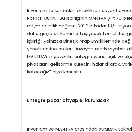
Inveniam ile kurdukları ortaklıktan büyük hey
Patrick Mullin, “Bu işbirliğinin MANTRA’yı %75 b
milyar dolarlık değerini 2033’e kadar 18,9 tril
daha güçlü bir konuma taşıyacak temel itici güç
işbirliği, yalnızca Birleşik Arap Emirlikleri’nde 
yöneticilerine en ileri düzeyde merkeziyetsiz a
MANTRA’nın güvenilir, entegrasyona açık ve ölçek
piyasasını geliştirme sürecini hızlandırarak, varl
katacağız” diye konuştu.
Entegre pazar altyapısı kurulacak
Inveniam ve MANTRA arasındaki stratejik teknolo