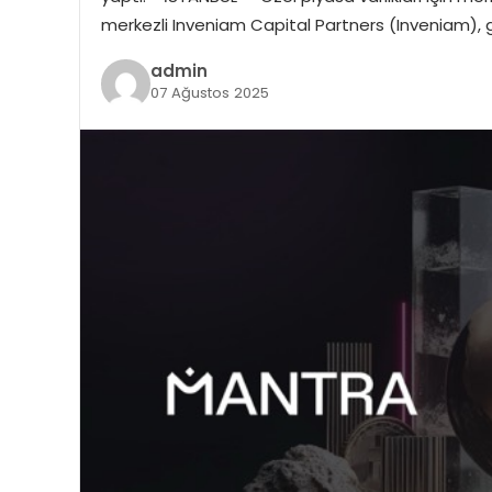
merkezli Inveniam Capital Partners (Inveniam), g
admin
07 Ağustos 2025