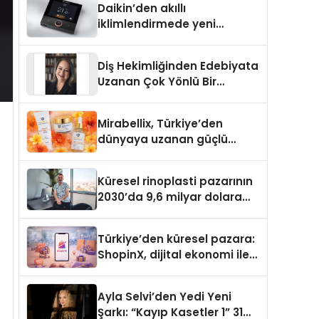
Daikin’den akıllı
iklimlendirmede yeni
dönem: Madoka Plus
Türkiye’de
Diş Hekimliğinden Edebiyata
Uzanan Çok Yönlü Bir
Yaşam: Yeşim Şahin Yaman
Mirabellix, Türkiye’den
dünyaya uzanan güçlü
büyümesini sürdürüyor
Küresel rinoplasti pazarının
2030’da 9,6 milyar dolara
ulaşması bekleniyor
Türkiye’den küresel pazara:
ShopinX, dijital ekonomi ile
gerçek dünya alışverişini bir
araya getirmeyi hedefliyor
Ayla Selvi’den Yedi Yeni
Şarkı: “Kayıp Kasetler 1” 31