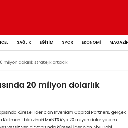
NCEL
SAĞLIK
EĞITIM
SPOR
EKONOMI
MAGAZI
ilyon dolarlık stratejik ortaklık
ında 20 milyon dolarlık
yapısında küresel lider olan Inveniam Capital Partners, gerçek
n Katman 1 blokzinciri MANTRA’ya 20 milyon dolar yatırım
eziyetsiz veri altyapısında küresel lider olan Abu Dabi