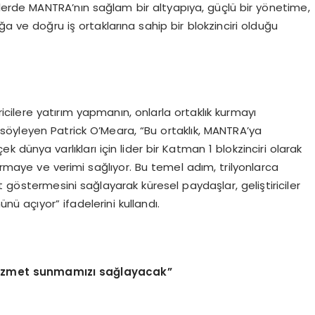
elerde MANTRA’nın sağlam bir altyapıya, güçlü bir yönetime,
ğa ve doğru iş ortaklarına sahip bir blokzinciri olduğu
ricilere yatırım yapmanın, onlarla ortaklık kurmayı
i söyleyen Patrick O’Meara, “Bu ortaklık, MANTRA’ya
dünya varlıkları için lider bir Katman 1 blokzinciri olarak
maye ve verimi sağlıyor. Bu temel adım, trilyonlarca
yet göstermesini sağlayarak küresel paydaşlar, geliştiriciler
nünü açıyor” ifadelerini kullandı.
 hizmet sunmamızı sağlayacak”