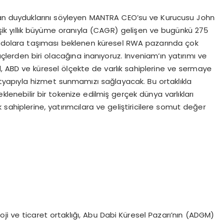
ecan duyduklarını söyleyen MANTRA CEO’su ve Kurucusu John
ileşik yıllık büyüme oranıyla (CAGR) gelişen ve bugünkü 275
yon dolara taşıması beklenen küresel RWA pazarında çok
lerden biri olacağına inanıyoruz. Inveniam’ın yatırımı ve
değil, ABD ve küresel ölçekte de varlık sahiplerine ve sermaye
ltyapıyla hizmet sunmamızı sağlayacak. Bu ortaklıkla
lenebilir bir tokenize edilmiş gerçek dünya varlıkları
ık sahiplerine, yatırımcılara ve geliştiricilere somut değer
ji ve ticaret ortaklığı, Abu Dabi Küresel Pazarı’nın (ADGM)