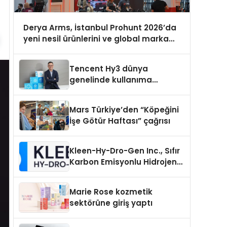
Derya Arms, İstanbul Prohunt 2026’da
yeni nesil ürünlerini ve global marka
vizyonunu sergiledi
Tencent Hy3 dünya
genelinde kullanıma
sunuldu
Mars Türkiye’den “Köpeğini
İşe Götür Haftası” çağrısı
Kleen-Hy-Dro-Gen Inc., Sıfır
Karbon Emisyonlu Hidrojen
Isıtma Teknolojisinde ISO ve
TSSA Düzenleyici Onaylarını
Marie Rose kozmetik
Aldı
sektörüne giriş yaptı