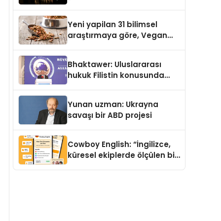
Temmuz’da Yayımlandı
Yeni yapilan 31 bilimsel
araştırmaya göre, Vegan
Köpek Maması ve Vegan
Kedi Mamasının İyi
Bhaktawer: Uluslararası
Sindirildiğini Ortaya Koydu
hukuk Filistin konusunda
çifte standart uyguluyor
Yunan uzman: Ukrayna
savaşı bir ABD projesi
Cowboy English: “İngilizce,
küresel ekiplerde ölçülen bir
iş yetkinliğine dönüşüyor”