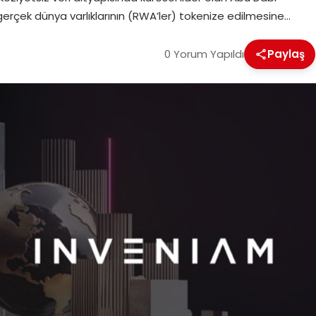
erçek dünya varlıklarının (RWA’ler) tokenize edilmesine…
0 Yorum Yapıldı
Paylaş