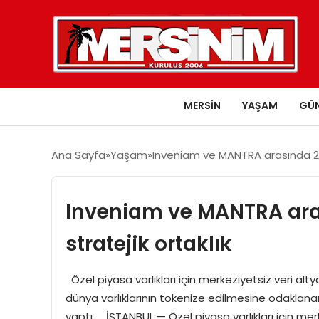
MERSIN
YAŞAM
GÜ
Ana Sayfa
Yaşam
Inveniam ve MANTRA arasında 20 m
Inveniam ve MANTRA aras
stratejik ortaklık
Özel piyasa varlıkları için merkeziyetsiz veri alt
dünya varlıklarının tokenize edilmesine odaklana
yaptı. İSTANBUL — Özel piyasa varlıkları için merk