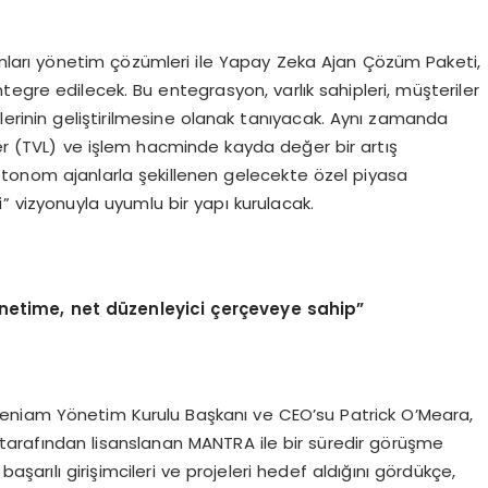
nları yönetim çözümleri ile Yapay Zeka Ajan Çözüm Paketi,
egre edilecek. Bu entegrasyon, varlık sahipleri, müşteriler
mlerinin geliştirilmesine olanak tanıyacak. Aynı zamanda
ğer (TVL) ve işlem hacminde kayda değer bir artış
otonom ajanlarla şekillenen gelecekte özel piyasa
si” vizyonuyla uyumlu bir yapı kurulacak.
netime, net düzenleyici çerçeveye sahip”
Inveniam Yönetim Kurulu Başkanı ve CEO’su Patrick O’Meara,
arafından lisanslanan MANTRA ile bir süredir görüşme
başarılı girişimcileri ve projeleri hedef aldığını gördükçe,