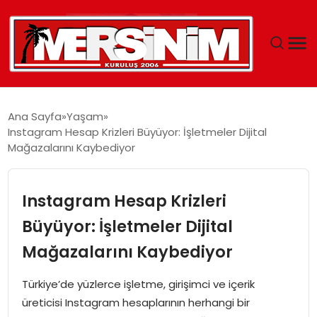
MERSIN
Ana Sayfa
Yaşam
Instagram Hesap Krizleri Büyüyor: İşletmeler Dijital
YAŞAM
Mağazalarını Kaybediyor
GÜNCEL
Instagram Hesap Krizleri
SAĞLIK
Büyüyor: İşletmeler Dijital
Mağazalarını Kaybediyor
EĞITIM
Türkiye’de yüzlerce işletme, girişimci ve içerik
SPOR
üreticisi Instagram hesaplarının herhangi bir