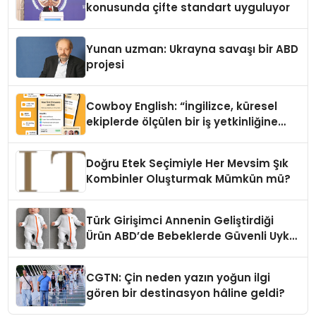
konusunda çifte standart uyguluyor
Yunan uzman: Ukrayna savaşı bir ABD
projesi
Cowboy English: “İngilizce, küresel
ekiplerde ölçülen bir iş yetkinliğine
dönüşüyor”
Doğru Etek Seçimiyle Her Mevsim Şık
Kombinler Oluşturmak Mümkün mü?
Türk Girişimci Annenin Geliştirdiği
Ürün ABD’de Bebeklerde Güvenli Uyku
Standardına Yeni Bir Bakış Açısı
Getiriyor.
CGTN: Çin neden yazın yoğun ilgi
gören bir destinasyon hâline geldi?