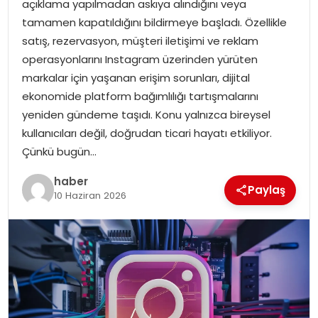
açıklama yapılmadan askıya alındığını veya
EKONOMI
tamamen kapatıldığını bildirmeye başladı. Özellikle
satış, rezervasyon, müşteri iletişimi ve reklam
MAGAZIN
operasyonlarını Instagram üzerinden yürüten
markalar için yaşanan erişim sorunları, dijital
DÜNYA
ekonomide platform bağımlılığı tartışmalarını
yeniden gündeme taşıdı. Konu yalnızca bireysel
OTOMOBIL
kullanıcıları değil, doğrudan ticari hayatı etkiliyor.
Çünkü bugün…
haber
Paylaş
10 Haziran 2026