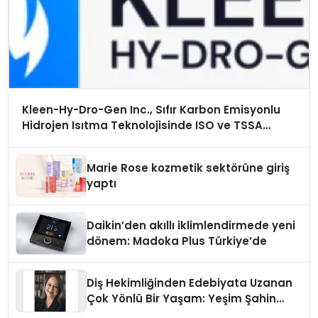
Kleen-Hy-Dro-Gen Inc., Sıfır Karbon Emisyonlu
Hidrojen Isıtma Teknolojisinde ISO ve TSSA
Düzenleyici Onaylarını Aldı
Marie Rose kozmetik sektörüne giriş
yaptı
Daikin’den akıllı iklimlendirmede yeni
dönem: Madoka Plus Türkiye’de
Diş Hekimliğinden Edebiyata Uzanan
Çok Yönlü Bir Yaşam: Yeşim Şahin
Yaman