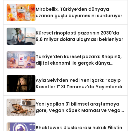
Mirabellix, Türkiye’den dünyaya
uzanan güçlü büyümesini sürdürüyor
Küresel rinoplasti pazarının 2030’da
9,6 milyar dolara ulaşması bekleniyor
Türkiye’den küresel pazara: ShopinX,
dijital ekonomi ile gerçek dünya
alışverişini bir araya getirmeyi
hedefliyor
Ayla Selvi’den Yedi Yeni Şarkı: “Kayıp
Kasetler 1” 31 Temmuz’da Yayımlandı
Yeni yapilan 31 bilimsel araştırmaya
göre, Vegan Köpek Maması ve Vegan
Kedi Mamasının İyi Sindirildiğini
Ortaya Koydu
Bhaktawer: Uluslararası hukuk Filistin